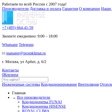
Работаем по всей России с 2007 года!
Производители
Доставка и оплата
Гарантия
О компании
Наши 
+7 (495)
664-41-59
Звоните ежедневно: 9:00 – 18:00
Whatsapp
Telegram
manager@promklimat.ru
г. Москва, ул Арбат, д. 6/2
Контакты
0
Корзина
Инженерные системы
Кондиционирование
Вентиляция
Отопл
Главная
→
Все производители
Кондиционеры FUNAI
Кондиционеры HISENSE
ROYAL CLIMA