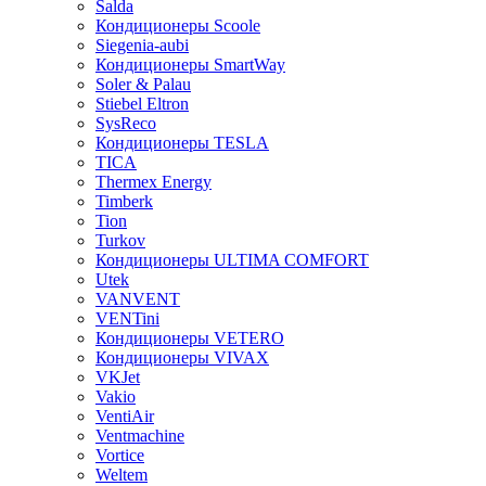
Salda
Кондиционеры Scoole
Siegenia-aubi
Кондиционеры SmartWay
Soler & Palau
Stiebel Eltron
SysReco
Кондиционеры TESLA
TICA
Thermex Energy
Timberk
Tion
Turkov
Кондиционеры ULTIMA COMFORT
Utek
VANVENT
VENTini
Кондиционеры VETERO
Кондиционеры VIVAX
VKJet
Vakio
VentiAir
Ventmachine
Vortice
Weltem