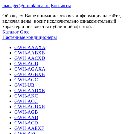
manager@promklimat.ru
Контакты
Обращаем Ваше внимание, что вся информация на сайте,
включая цены, носит исключительно ознакомительный
характер и не является публичной офертой.
Каталог Gree:
Настенные кондиционеры
GWH-AAAXA
GWH-AABXB
GWH-AACXD
GWH-AGD
GWH-AGAXA
GWH-AGBXB
GWH-AGC
GWH-UB
GWH-AADXE
GWH-AKC
GWH-ACC
GWH-AGDXE
GWH-AGB
GWH-AAD
GWH-ACD
GWH-AAEXF
GWH-AEC