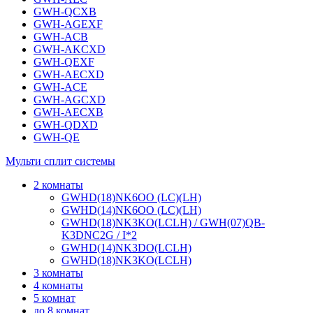
GWH-QCXB
GWH-AGEXF
GWH-ACB
GWH-AKCXD
GWH-QEXF
GWH-AECXD
GWH-ACE
GWH-AGCXD
GWH-AECXB
GWH-QDXD
GWH-QE
Мульти сплит системы
2 комнаты
GWHD(18)NK6OO (LC)(LH)
GWHD(14)NK6OO (LC)(LH)
GWHD(18)NK3KO(LCLH) / GWH(07)QB-
K3DNC2G / I*2
GWHD(14)NK3DO(LCLH)
GWHD(18)NK3KO(LCLH)
3 комнаты
4 комнаты
5 комнат
до 8 комнат