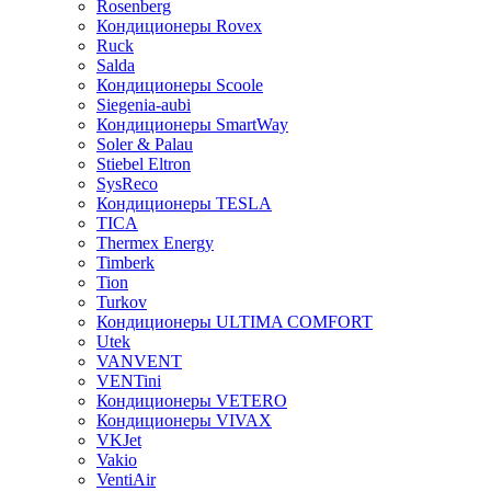
Rosenberg
Кондиционеры Rovex
Ruck
Salda
Кондиционеры Scoole
Siegenia-aubi
Кондиционеры SmartWay
Soler & Palau
Stiebel Eltron
SysReco
Кондиционеры TESLA
TICA
Thermex Energy
Timberk
Tion
Turkov
Кондиционеры ULTIMA COMFORT
Utek
VANVENT
VENTini
Кондиционеры VETERO
Кондиционеры VIVAX
VKJet
Vakio
VentiAir