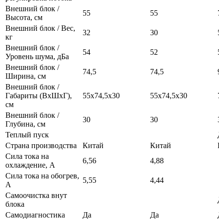
Внешний блок /
55
55
Высота, см
Внешний блок / Вес,
32
30
кг
Внешний блок /
54
52
Уровень шума, дБа
Внешний блок /
74,5
74,5
Ширина, см
Внешний блок /
Габариты (ВхШхГ),
55х74,5х30
55х74,5х30
см
Внешний блок /
30
30
Глубина, см
Теплый пуск
Страна производства
Китай
Китай
Сила тока на
6,56
4,88
охлаждение, А
Сила тока на обогрев,
5,55
4,44
А
Самоочистка внут
блока
Самодиагностика
Да
Да