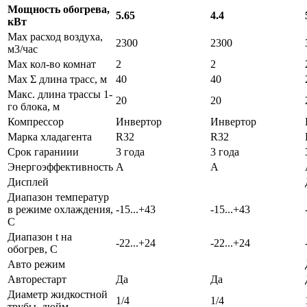
Мощность обогрева,
5.65
4.4
кВт
Max расход воздуха,
2300
2300
м3/час
Max кол-во комнат
2
2
Max Σ длина трасс, м
40
40
Макс. длина трассы 1-
20
20
го блока, м
Компрессор
Инвертор
Инвертор
Марка хладагента
R32
R32
Срок гараниии
3 года
3 года
Энергоэффективность
A
A
Дисплей
Диапазон температур
в режиме охлаждения,
-15...+43
-15...+43
С
Диапазон t на
-22...+24
-22...+24
обогрев, С
Авто режим
Авторестарт
Да
Да
Диаметр жидкостной
1/4
1/4
трубы, дюйм