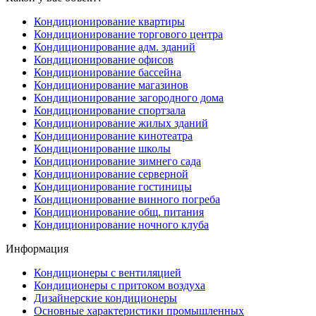
Кондиционирование квартиры
Кондиционирование торгового центра
Кондиционирование адм. зданий
Кондиционирование офисов
Кондиционирование бассейна
Кондиционирование магазинов
Кондиционирование загородного дома
Кондиционирование спортзала
Кондиционирование жилых зданий
Кондиционирование кинотеатра
Кондиционирование школы
Кондиционирование зимнего сада
Кондиционирование серверной
Кондиционирование гостиницы
Кондиционирование винного погреба
Кондиционирование общ. питания
Кондиционирование ночного клуба
Информация
Кондиционеры с вентиляцией
Кондиционеры с притоком воздуха
Дизайнерские кондиционеры
Основные характеристики промышленных