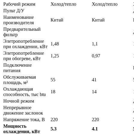
Рабочий режим
Холод/тепло
Холод/тепло
Пульт Д/У
Наименование
Китай
Китай
производителя
Предварительный
фильтр
Элетропотребление
1,48
1,1
при охлаждении, кВт
Элетропотребление
1,25
0,97
при обогреве, кВт
Подключение
питания
Обслуживаемая
55
41
площадь, м²
Охлаждающая
18
14
способность, тыс btu
Ночной режим
Непрерывное
движение заслонок
Напряжение тока, В
220
220
Мощность
5.3
4.1
охлаждения, кВт