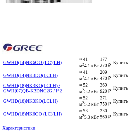
≈ 41
177
GWHD(14)NK6OO (LC)(LH)
Купить
2
270
₽
м
4.1 кВт
≈ 41
209
GWHD(14)NK3DO(LCLH)
Купить
2
470
₽
м
4.1 кВт
≈ 52
369
GWHD(18)NK3KO(LCLH) /
Купить
2
GWH(07)QB-K3DNC2G / I*2
920
₽
м
5.2 кВт
≈ 52
271
GWHD(18)NK3KO(LCLH)
Купить
2
750
₽
м
5.2 кВт
≈ 53
230
GWHD(18)NK6OO (LC)(LH)
Купить
2
560
₽
м
5.3 кВт
Характеристики