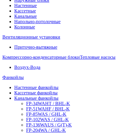
Наружные блоки
Настенные
Кассетные
Канальные
Напольно-потолочные
Колонные
Вентиляционные установки
Приточно-вытяжные
Компрессорно-конденсаторные блоки
Тепловые насосы
Воздух-Вода
Фанкойлы
Настенные фанкойлы
Кассетные фанкойлы
Канальные фанкойлы
FP-34WAHT / BHL-K
FP-51WAHF / BHL-K
FP-85WAS / GHL-K
FP-102WAS / GHL-K
FP-136WAUS / G(T)-K
FP-204WA / GHL-K