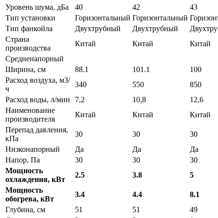
Уровень шума, дБа
40
42
43
Тип установки
Горизонтальный
Горизонтальный
Горизон
Тип фанкойла
Двухтрубный
Двухтрубный
Двухтр
Страна
Китай
Китай
Китай
производства
Средненапорный
Ширина, см
88.1
101.1
100
Расход воздуха, м3/
340
550
850
ч
Расход воды, л/мин
7,2
10,8
12,6
Наименование
Китай
Китай
Китай
производителя
Перепад давления,
30
30
30
кПа
Низконапорный
Да
Да
Да
Напор, Па
30
30
30
Мощность
2.5
3.8
5
охлаждения, кВт
Мощность
3.4
4.4
8.1
обогрева, кВт
Глубина, см
51
51
49