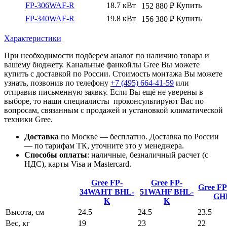
FP-306WAF-R
18.7 кВт
Купить
152 880
₽
FP-340WAF-R
19.8 кВт
Купить
156 380
₽
Характеристики
При необходимости подберем аналог по наличию товара и
вашему бюджету. Канальные фанкойлы Gree Вы можете
купить с доставкой по России. Стоимость монтажа Вы можете
узнать, позвонив по телефону
+7 (495)
664-41-59
или
отправив письменную заявку. Если Вы ещё не уверены в
выборе, то наши специалисты проконсультируют Вас по
вопросам, связанным с продажей и установкой климатической
техники Gree.
Доставка
по Москве — бесплатно.
Доставка по России
— по тарифам ТК, уточните это у менеджера.
Способы оплаты
:
наличные, безналичный расчет (с
НДС), карты Visa и Mastercard.
Gree FP-
Gree FP-
Gree F
34WAHT
BHL-
51WAHF
BHL-
GH
K
K
Высота, см
24.5
24.5
23.5
Вес, кг
19
23
22