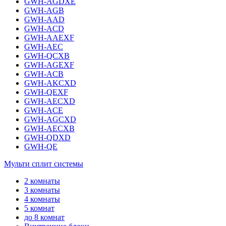
GWH-AGDXE
GWH-AGB
GWH-AAD
GWH-ACD
GWH-AAEXF
GWH-AEC
GWH-QCXB
GWH-AGEXF
GWH-ACB
GWH-AKCXD
GWH-QEXF
GWH-AECXD
GWH-ACE
GWH-AGCXD
GWH-AECXB
GWH-QDXD
GWH-QE
Мульти сплит системы
2 комнаты
3 комнаты
4 комнаты
5 комнат
до 8 комнат