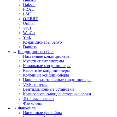
Daksen
FRAL
LMF
O.ERRE
Uniflair
VKT
Wa-Co
York
Кондиционеры Sanyo
Danfoss
→
Кондиционеры Gree
Настенные кондиционеры
Мульти сплит системы
Канальные кондиционеры
Кассетные кондиционеры
Колонные кондиционеры
Напольно-потолочные кондиционеры
VRF системы
Вентиляционные установки
Компрессорно-конденсаторные блоки
Тепловые насосы
Фанкойлы
→
Фанкойлы
Настенные фанкойлы