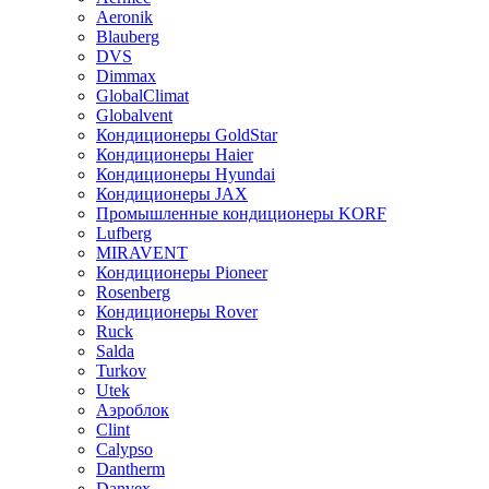
Aeronik
Blauberg
DVS
Dimmax
GlobalClimat
Globalvent
Кондиционеры GoldStar
Кондиционеры Haier
Кондиционеры Hyundai
Кондиционеры JAX
Промышленные кондиционеры KORF
Lufberg
MIRAVENT
Кондиционеры Pioneer
Rosenberg
Кондиционеры Rover
Ruck
Salda
Turkov
Utek
Аэроблок
Clint
Calypso
Dantherm
Danvex