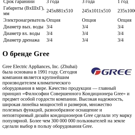
Срок гараниии
3 года
3 года
1 год
Габариты (ВxШxГ),
245x881x510
245x1011x510
235x100
мм
Электронагреватель
Опция
Опция
Опция
Диаметр вых. воды
3/4
3/4
3/4
Диаметр вх. воды
3/4
3/4
3/4
Диаметр дренажа
3/4
3/4
3/4
О бренде Gree
Gree Electric Appliances, Inc. (Zhuhai)
была основана в 1991 году. Сегодня
компания является крупнейшим
производителем климатического
оборудования в мире. Качество продукции — главный
принцип «Философии Совершенного Кондиционера Gree» и
предмет особой гордости компании. Высокая надежность,
широкая линейка мощностей и размеров, множество
полезных функций, разнообразное оснащение и
неповторимый дизайн кондиционеров Gree сделали эту марку
популярной. Более чем 300 000 000 пользователей на земле
сделали выбор в пользу оборудования Gree.