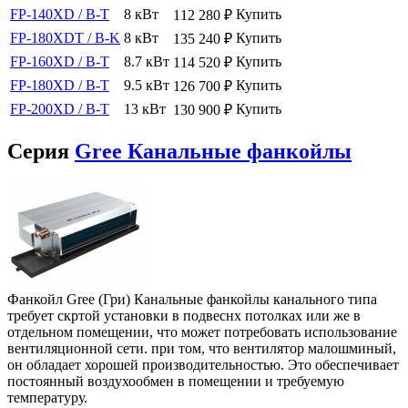
FP-140XD / B-T
8 кВт
Купить
112 280
₽
FP-180XDT / B-K
8 кВт
Купить
135 240
₽
FP-160XD / B-T
8.7 кВт
Купить
114 520
₽
FP-180XD / B-T
9.5 кВт
Купить
126 700
₽
FP-200XD / B-T
13 кВт
Купить
130 900
₽
Серия
Gree Канальные фанкойлы
Фанкойл Gree (Гри) Канальные фанкойлы канального типа
требует скртой установки в подвеснх потолках или же в
отдельном помещении, что может потребовать использование
вентиляционной сети. при том, что вентилятор малошминый,
он обладает хорошей производительностью. Это обеспечивает
постоянный воздухообмен в помещении и требуемую
температуру.