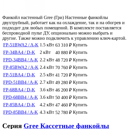
Фанкойл настенный Gree (Гри) Настенные фанкойлы
двухтрубный, работает как на охлаждение, так и на обогрев и
подходит для любых помещений. В комплекте поставляется
беспроводной пульт ДУ, опционально можно выбрать и
другие. Также можно подключить к управлению ключ-картой.
FP-51BWA2 / A-K
1.5 кВт
Купить
63 310
₽
FP-34BA4 / D-K
2 кВт
Купить
40 880
₽
FPD-34BB4 / A-K
2.2 кВт
Купить
48 720
₽
FP-85BWA2 / A-K
2.4 кВт
Купить
70 760
₽
FP-51BA4 / D-K
2.5 кВт
Купить
41 720
₽
FPD-51BB4 / A-K
2.7 кВт
Купить
49 280
₽
FP-68BA4 / D-K
3.6 кВт
Купить
46 200
₽
FPD-68BB4 / A-K
3.6 кВт
Купить
50 400
₽
FP-85BA4 / D-K
4.2 кВт
Купить
47 460
₽
FPD-85BB4 / A-K
4.3 кВт
Купить
52 780
₽
Серия
Gree Кассетные фанкойлы