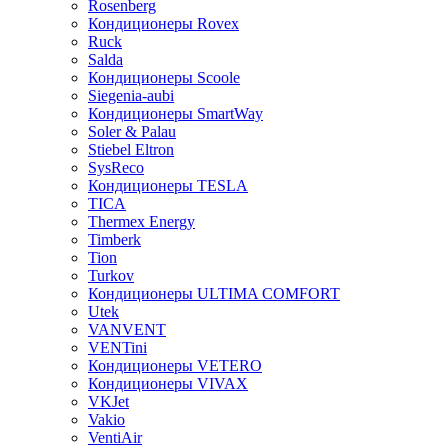
Rosenberg
Кондиционеры Rovex
Ruck
Salda
Кондиционеры Scoole
Siegenia-aubi
Кондиционеры SmartWay
Soler & Palau
Stiebel Eltron
SysReco
Кондиционеры TESLA
TICA
Thermex Energy
Timberk
Tion
Turkov
Кондиционеры ULTIMA COMFORT
Utek
VANVENT
VENTini
Кондиционеры VETERO
Кондиционеры VIVAX
VKJet
Vakio
VentiAir