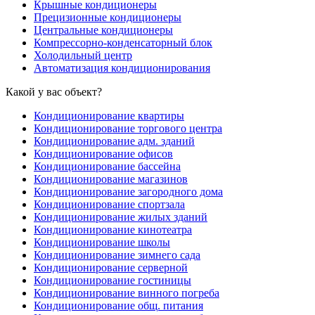
Крышные кондиционеры
Прецизионные кондиционеры
Центральные кондиционеры
Компрессорно-конденсаторный блок
Холодильный центр
Автоматизация кондиционирования
Какой у вас объект?
Кондиционирование квартиры
Кондиционирование торгового центра
Кондиционирование адм. зданий
Кондиционирование офисов
Кондиционирование бассейна
Кондиционирование магазинов
Кондиционирование загородного дома
Кондиционирование спортзала
Кондиционирование жилых зданий
Кондиционирование кинотеатра
Кондиционирование школы
Кондиционирование зимнего сада
Кондиционирование серверной
Кондиционирование гостиницы
Кондиционирование винного погреба
Кондиционирование общ. питания