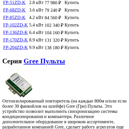
FP-51ZD-K
2.8 кВт
Купить
77 980
₽
FP-68ZD-K
3.6 кВт
Купить
79 240
₽
FP-85ZD-K
4.2 кВт
Купить
84 560
₽
FP-102ZD-K
5.4 кВт
Купить
102 340
₽
FP-136ZD-K
6.4 кВт
Купить
104 160
₽
FP-170ZD-K
8.9 кВт
Купить
131 320
₽
FP-204ZD-K
9.9 кВт
Купить
138 180
₽
Серия
Gree Пульты
Оптоизолированный повторитель (на каждые 800м и/или если
более 30 фанкойлов на шлейфе) Gree (Гри) Пульты. Это
устройство позволит выполнить синхронизацию системы
кондиционирования и компьютера. Различное
дополнительное оборудование в широком ассортименте,
разработанное компанией Gree, сделает работу агрегатов еще