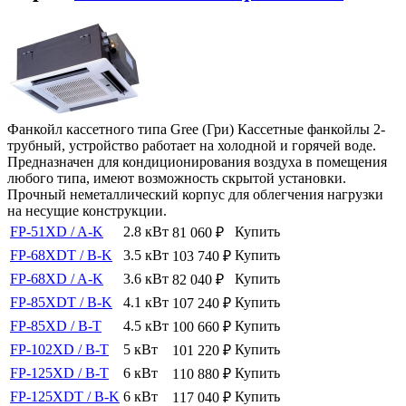
Фанкойл кассетного типа Gree (Гри) Кассетные фанкойлы 2-
трубный, устройство работает на холодной и горячей воде.
Предназначен для кондиционирования воздуха в помещения
любого типа, имеют возможность скрытой установки.
Прочный неметаллический корпус для облегчения нагрузки
на несущие конструкции.
FP-51XD / A-K
2.8 кВт
Купить
81 060
₽
FP-68XDT / B-K
3.5 кВт
Купить
103 740
₽
FP-68XD / A-K
3.6 кВт
Купить
82 040
₽
FP-85XDT / B-K
4.1 кВт
Купить
107 240
₽
FP-85XD / B-T
4.5 кВт
Купить
100 660
₽
FP-102XD / B-T
5 кВт
Купить
101 220
₽
FP-125XD / B-T
6 кВт
Купить
110 880
₽
FP-125XDT / B-K
6 кВт
Купить
117 040
₽