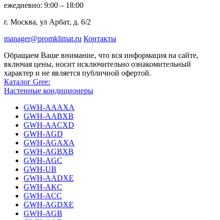
ежедневно: 9:00 – 18:00
г. Москва, ул Арбат, д. 6/2
manager@promklimat.ru
Контакты
Обращаем Ваше внимание, что вся информация на сайте,
включая цены, носит исключительно ознакомительный
характер и не является публичной офертой.
Каталог Gree:
Настенные кондиционеры
GWH-AAAXA
GWH-AABXB
GWH-AACXD
GWH-AGD
GWH-AGAXA
GWH-AGBXB
GWH-AGC
GWH-UB
GWH-AADXE
GWH-AKC
GWH-ACC
GWH-AGDXE
GWH-AGB