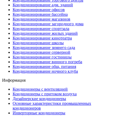
Кондиционирование торгового центра
Кондиционирование адм. зданий
Кондиционирование офисов
Кондиционирование бассейна
Кондиционирование магазинов
Кондиционирование загородного дома
Кондиционирование спортзала
Кондиционирование жилых зданий
Кондиционирование кинотеатра
Кондиционирование школы
Кондиционирование зимнего сада
Кондиционирование серверной
Кондиционирование гостиницы
Кондиционирование винного погреба
Кондиционирование общ. питания
Кондиционирование ночного клуба
Информация
Кондиционеры с вентиляцией
Кондиционеры с притоком воздуха
Дизайнерские кондиционеры
Основные характеристики промышленных
кондиционеров
Инверторные кондиционеры