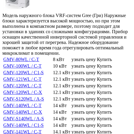
Модель наружного блока VRF-систем Gree (Гри) Наружные
блоки характеризуется высокой мощностью, но при этом
выполнена в компактном размере, поэтому подходит для
установки в зданиях со сложными конфигурациями. Прибор
оснащен качественной инверторной системой управления и
хорошей защитой от перегрева. Надежное оборудование
поможет в любое время года отрегулировать оптимальный
микроклимат в помещении.
GMV-80WL / C-T
8 кВт
узнать цену
Купить
GMV-100WL / C-T
10 кВт
узнать цену
Купить
GMV-120WL / C1-S
12.1 кВт
узнать цену
Купить
GMV-121WL / C-T
12.1 кВт
узнать цену
Купить
GMV-120WL / C-T
12.1 кВт
узнать цену
Купить
GMV-120WL / C-X
12.1 кВт
узнать цену
Купить
GMV-S120WL / A-S
12.1 кВт
узнать цену
Купить
GMV-140WL / C-T
14 кВт
узнать цену
Купить
GMV-140WL / C-X
14 кВт
узнать цену
Купить
GMV-S140WL / A-S
14 кВт
узнать цену
Купить
GMV-140WL / C1-S
14 кВт
узнать цену
Купить
GMV-141WL / C-T
14.1 кВт
узнать цену
Купить