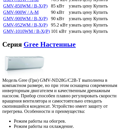
GMV-850WM / B-X(P)
85 кВт
узнать цену
Купить
GMV-900W / A-M
90 кВт
узнать цену
Купить
GMV-900WM / B-X(P)
90 кВт
узнать цену
Купить
GMV-952WM / B-X(P)
95.2 кВт
узнать цену
Купить
GMV-1010WM / B-X(P)
101 кВт
узнать цену
Купить
Серия
Gree Настенные
Модель Gree (Гри) GMV-ND28G/C2B-T выполнена в
компактном размере, но при этом оснащена современным
инверторным двигателем и качественным дренажным
насосом. Прибор способен плавно регулировать скорости
вращения вентилятора и самостоятельно отводить
скопившийся конденсат. Устройство имеет защиту от
перегрева. Особенности и преимущества:
Режим работы на обогрев.
Режим работы на охлаждение.