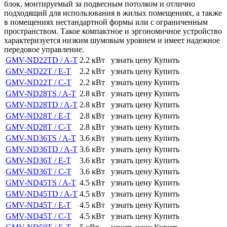
блок, монтируемый за подвесным потолком и отлично
подходящий для использования в жилых помещениях, а также
в помещениях нестандартной формы или с ограниченным
пространством. Такое компактное и эргономичное устройство
характеризуется низким шумовым уровнем и имеет надежное
передовое управление.
GMV-ND22TD / A-T
2.2 кВт
узнать цену
Купить
GMV-ND22T / E-T
2.2 кВт
узнать цену
Купить
GMV-ND22T / C-T
2.2 кВт
узнать цену
Купить
GMV-ND28TS / A-T
2.8 кВт
узнать цену
Купить
GMV-ND28TD / A-T
2.8 кВт
узнать цену
Купить
GMV-ND28T / E-T
2.8 кВт
узнать цену
Купить
GMV-ND28T / C-T
2.8 кВт
узнать цену
Купить
GMV-ND36TS / A-T
3.6 кВт
узнать цену
Купить
GMV-ND36TD / A-T
3.6 кВт
узнать цену
Купить
GMV-ND36T / E-T
3.6 кВт
узнать цену
Купить
GMV-ND36T / C-T
3.6 кВт
узнать цену
Купить
GMV-ND45TS / A-T
4.5 кВт
узнать цену
Купить
GMV-ND45TD / A-T
4.5 кВт
узнать цену
Купить
GMV-ND45T / E-T
4.5 кВт
узнать цену
Купить
GMV-ND45T / C-T
4.5 кВт
узнать цену
Купить