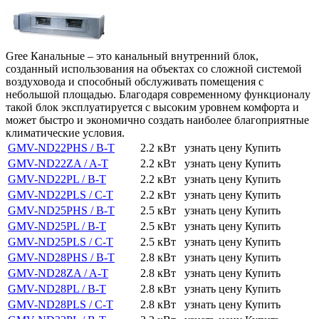
Gree Канальные – это канальный внутренний блок,
созданный использования на объектах со сложной системой
воздуховода и способный обслуживать помещения с
небольшой площадью. Благодаря современному функционалу
такой блок эксплуатируется с высоким уровнем комфорта и
может быстро и экономично создать наиболее благоприятные
климатические условия.
GMV-ND22PHS / B-T
2.2 кВт
узнать цену
Купить
GMV-ND22ZA / A-T
2.2 кВт
узнать цену
Купить
GMV-ND22PL / B-T
2.2 кВт
узнать цену
Купить
GMV-ND22PLS / C-T
2.2 кВт
узнать цену
Купить
GMV-ND25PHS / B-T
2.5 кВт
узнать цену
Купить
GMV-ND25PL / B-T
2.5 кВт
узнать цену
Купить
GMV-ND25PLS / C-T
2.5 кВт
узнать цену
Купить
GMV-ND28PHS / B-T
2.8 кВт
узнать цену
Купить
GMV-ND28ZA / A-T
2.8 кВт
узнать цену
Купить
GMV-ND28PL / B-T
2.8 кВт
узнать цену
Купить
GMV-ND28PLS / C-T
2.8 кВт
узнать цену
Купить