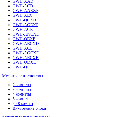
GWH-AAD
GWH-ACD
GWH-AAEXF
GWH-AEC
GWH-QCXB
GWH-AGEXF
GWH-ACB
GWH-AKCXD
GWH-QEXF
GWH-AECXD
GWH-ACE
GWH-AGCXD
GWH-AECXB
GWH-QDXD
GWH-QE
Мульти сплит системы
2 комнаты
3 комнаты
4 комнаты
5 комнат
до 8 комнат
Внутренние блоки