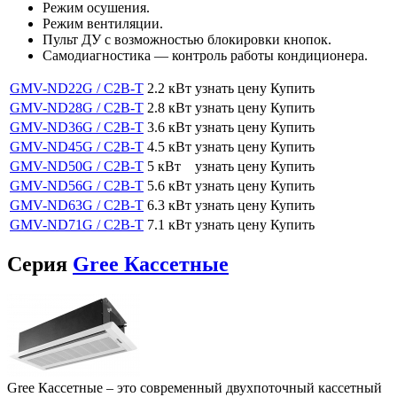
Режим осушения.
Режим вентиляции.
Пульт ДУ с возможностью блокировки кнопок.
Самодиагностика — контроль работы кондиционера.
GMV-ND22G / C2B-T
2.2 кВт
узнать цену
Купить
GMV-ND28G / C2B-T
2.8 кВт
узнать цену
Купить
GMV-ND36G / C2B-T
3.6 кВт
узнать цену
Купить
GMV-ND45G / C2B-T
4.5 кВт
узнать цену
Купить
GMV-ND50G / C2B-T
5 кВт
узнать цену
Купить
GMV-ND56G / C2B-T
5.6 кВт
узнать цену
Купить
GMV-ND63G / C2B-T
6.3 кВт
узнать цену
Купить
GMV-ND71G / C2B-T
7.1 кВт
узнать цену
Купить
Серия
Gree Кассетные
Gree Кассетные – это современный двухпоточный кассетный