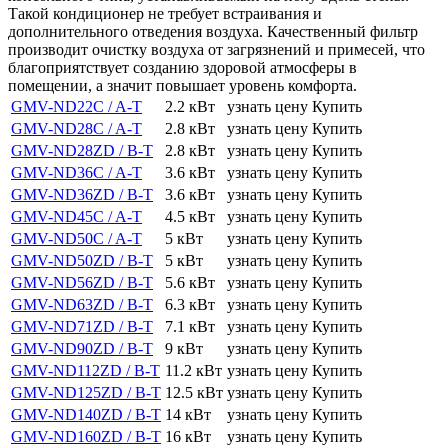
Такой кондиционер не требует встраивания и
дополнительного отведения воздуха. Качественный фильтр
производит очистку воздуха от загрязнений и примесей, что
благоприятствует созданию здоровой атмосферы в
помещении, а значит повышает уровень комфорта.
GMV-ND22C / A-T
2.2 кВт
узнать цену
Купить
GMV-ND28C / A-T
2.8 кВт
узнать цену
Купить
GMV-ND28ZD / B-T
2.8 кВт
узнать цену
Купить
GMV-ND36C / A-T
3.6 кВт
узнать цену
Купить
GMV-ND36ZD / B-T
3.6 кВт
узнать цену
Купить
GMV-ND45C / A-T
4.5 кВт
узнать цену
Купить
GMV-ND50C / A-T
5 кВт
узнать цену
Купить
GMV-ND50ZD / B-T
5 кВт
узнать цену
Купить
GMV-ND56ZD / B-T
5.6 кВт
узнать цену
Купить
GMV-ND63ZD / B-T
6.3 кВт
узнать цену
Купить
GMV-ND71ZD / B-T
7.1 кВт
узнать цену
Купить
GMV-ND90ZD / B-T
9 кВт
узнать цену
Купить
GMV-ND112ZD / B-T
11.2 кВт
узнать цену
Купить
GMV-ND125ZD / B-T
12.5 кВт
узнать цену
Купить
GMV-ND140ZD / B-T
14 кВт
узнать цену
Купить
GMV-ND160ZD / B-T
16 кВт
узнать цену
Купить