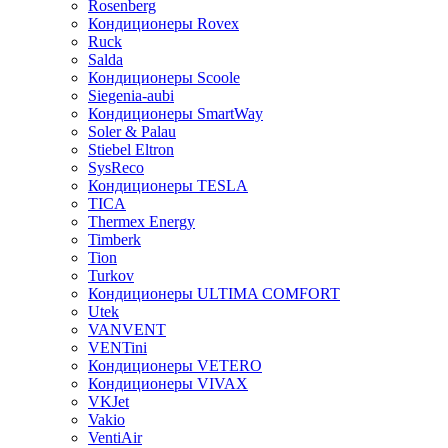
Rosenberg
Кондиционеры Rovex
Ruck
Salda
Кондиционеры Scoole
Siegenia-aubi
Кондиционеры SmartWay
Soler & Palau
Stiebel Eltron
SysReco
Кондиционеры TESLA
TICA
Thermex Energy
Timberk
Tion
Turkov
Кондиционеры ULTIMA COMFORT
Utek
VANVENT
VENTini
Кондиционеры VETERO
Кондиционеры VIVAX
VKJet
Vakio
VentiAir