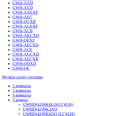
GWH-AAD
GWH-ACD
GWH-AAEXF
GWH-AEC
GWH-QCXB
GWH-AGEXF
GWH-ACB
GWH-AKCXD
GWH-QEXF
GWH-AECXD
GWH-ACE
GWH-AGCXD
GWH-AECXB
GWH-QDXD
GWH-QE
Мульти сплит системы
2 комнаты
3 комнаты
4 комнаты
5 комнат
GWHD(42)NK6LO(LC)(LH)
GWHD(42)NK3AO
GWHD(42)NK6OO (LC)(LH)