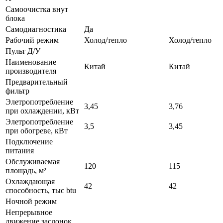
Самоочистка внут
блока
Самодиагностика
Да
Рабочий режим
Холод/тепло
Холод/тепло
Пульт Д/У
Наименование
Китай
Китай
производителя
Предварительный
фильтр
Элетропотребление
3,45
3,76
при охлаждении, кВт
Элетропотребление
3,5
3,45
при обогреве, кВт
Подключение
питания
Обслуживаемая
120
115
площадь, м²
Охлаждающая
42
42
способность, тыс btu
Ночной режим
Непрерывное
движение заслонок