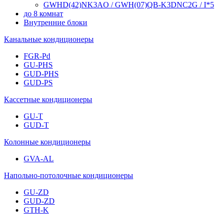
GWHD(42)NK3AO / GWH(07)QB-K3DNC2G / I*5
до 8 комнат
Внутренние блоки
Канальные кондиционеры
FGR-Pd
GU-PHS
GUD-PHS
GUD-PS
Кассетные кондиционеры
GU-T
GUD-T
Колонные кондиционеры
GVA-AL
Напольно-потолочные кондиционеры
GU-ZD
GUD-ZD
GTH-K