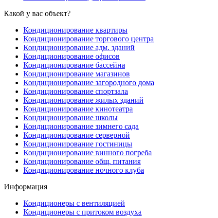
Какой у вас объект?
Кондиционирование квартиры
Кондиционирование торгового центра
Кондиционирование адм. зданий
Кондиционирование офисов
Кондиционирование бассейна
Кондиционирование магазинов
Кондиционирование загородного дома
Кондиционирование спортзала
Кондиционирование жилых зданий
Кондиционирование кинотеатра
Кондиционирование школы
Кондиционирование зимнего сада
Кондиционирование серверной
Кондиционирование гостиницы
Кондиционирование винного погреба
Кондиционирование общ. питания
Кондиционирование ночного клуба
Информация
Кондиционеры с вентиляцией
Кондиционеры с притоком воздуха