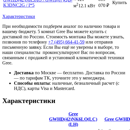
Купить
2
K3DNC2G / I*5
070
₽
м
12.1 кВт
Характеристики
При необходимости подберем аналог по наличию товара и
вашему бюджету. 5 комнат Gree Вы можете купить с
доставкой по России. Стоимость монтажа Вы можете узнать,
позвонив по телефону
+7 (495)
664-41-59
или отправив
письменную заявку. Если Вы ещё не уверены в выборе, то
наши специалисты проконсультируют Вас по вопросам,
связанным с продажей и установкой климатической техники
Gree.
Доставка
по Москве — бесплатно.
Доставка по России
— по тарифам ТК, уточните это у менеджера.
Способы оплаты
:
наличные, безналичный расчет (с
НДС), карты Visa и Mastercard.
Характеристики
Gree
GWHD(42)NK6LO(LC)
Gree GWHD
(LH)