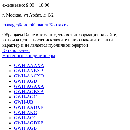
ежедневно: 9:00 – 18:00
г. Москва, ул Арбат, д. 6/2
manager@promklimat.ru
Контакты
Обращаем Ваше внимание, что вся информация на сайте,
включая цены, носит исключительно ознакомительный
характер и не является публичной офертой.
Каталог Gree:
Настенные кондиционеры
GWH-AAAXA
GWH-AABXB
GWH-AACXD
GWH-AGD
GWH-AGAXA
GWH-AGBXB
GWH-AGC
GWH-UB
GWH-AADXE
GWH-AKC
GWH-ACC
GWH-AGDXE
GWH-AGB