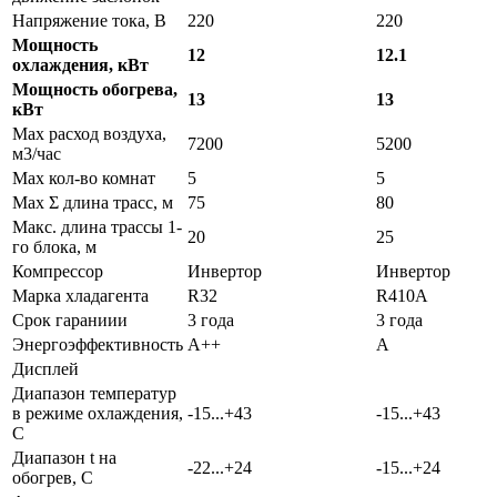
Напряжение тока, В
220
220
Мощность
12
12.1
охлаждения, кВт
Мощность обогрева,
13
13
кВт
Max расход воздуха,
7200
5200
м3/час
Max кол-во комнат
5
5
Max Σ длина трасс, м
75
80
Макс. длина трассы 1-
20
25
го блока, м
Компрессор
Инвертор
Инвертор
Марка хладагента
R32
R410A
Срок гараниии
3 года
3 года
Энергоэффективность
A++
A
Дисплей
Диапазон температур
в режиме охлаждения,
-15...+43
-15...+43
С
Диапазон t на
-22...+24
-15...+24
обогрев, С