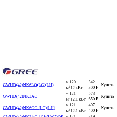
≈ 120
342
GWHD(42)NK6LO(LC)(LH)
Купить
2
300
₽
м
12 кВт
≈ 121
573
GWHD(42)NK3AO
Купить
2
650
₽
м
12.1 кВт
≈ 121
407
GWHD(42)NK6OO (LC)(LH)
Купить
2
400
₽
м
12.1 кВт
≈ 121
819
GWHD(42)NK3AO / GWH(07)QB-