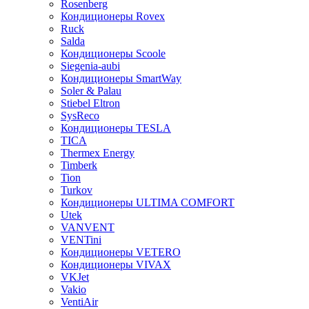
Rosenberg
Кондиционеры Rovex
Ruck
Salda
Кондиционеры Scoole
Siegenia-aubi
Кондиционеры SmartWay
Soler & Palau
Stiebel Eltron
SysReco
Кондиционеры TESLA
TICA
Thermex Energy
Timberk
Tion
Turkov
Кондиционеры ULTIMA COMFORT
Utek
VANVENT
VENTini
Кондиционеры VETERO
Кондиционеры VIVAX
VKJet
Vakio
VentiAir