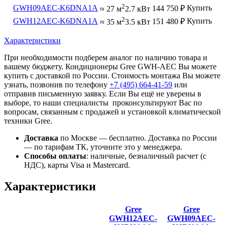
2
GWH09AEC-K6DNA1A
Купить
144 750
₽
≈ 27 м
2.7 кВт
2
GWH12AEC-K6DNA1A
Купить
151 480
₽
≈ 35 м
3.5 кВт
Характеристики
При необходимости подберем аналог по наличию товара и
вашему бюджету. Кондиционеры Gree GWH-AEC Вы можете
купить с доставкой по России. Стоимость монтажа Вы можете
узнать, позвонив по телефону
+7 (495)
664-41-59
или
отправив письменную заявку. Если Вы ещё не уверены в
выборе, то наши специалисты проконсультируют Вас по
вопросам, связанным с продажей и установкой климатической
техники Gree.
Доставка
по Москве — бесплатно.
Доставка по России
— по тарифам ТК, уточните это у менеджера.
Способы оплаты
:
наличные, безналичный расчет (с
НДС), карты Visa и Mastercard.
Характеристики
Gree
Gree
GWH12AEC-
GWH09AEC-