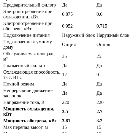
Предварительный фильтр
Да
Да
Элетропотребление при
0,875
0,6
охлаждении, кВт
Элетропотребление при
0,952
0,715
обогреве, кВт
Подключение питания
Наружный блок
Наружный блок
Подключение к умному
Опция
Опция
дому
Обслуживаемая площадь,
35
25
м²
Плазменный фильтр
Да
Да
Охлаждающая способность,
12
9
тыс. BTU
Ночной режим
Да
Да
Непрерывное движение
Да
Да
заслонок
Напряжение тока, В
220
220
Мощность охлаждения,
3.5
2.7
кВт
Мощность обогрева, кВт
3.81
3.2
Max перепад высот, м
15
15