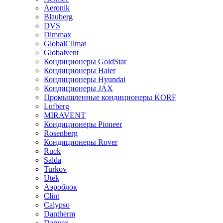
Aeronik
Blauberg
DVS
Dimmax
GlobalClimat
Globalvent
Кондиционеры GoldStar
Кондиционеры Haier
Кондиционеры Hyundai
Кондиционеры JAX
Промышленные кондиционеры KORF
Lufberg
MIRAVENT
Кондиционеры Pioneer
Rosenberg
Кондиционеры Rover
Ruck
Salda
Turkov
Utek
Аэроблок
Clint
Calypso
Dantherm
Danvex