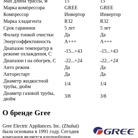
Max длина трассы, м
15
15
Марка компрессора
GREE
GREE
Компрессор
Инвертор
Инвертор
Марка хладагента
R32
R32
Срок гараниии
5 лет
5 лет
Фильтр тонкой очистки
Да
Да
Энергоэффективность
A+++
A+++
Диапазон температур в
-15...+43
-15...+43
режиме охлаждения, С
Диапазон t на обогрев, С
-22...+24
-22...+24
Авто режим
Да
Да
Авторестарт
Да
Да
Диаметр жидкостной
1/4
1/4
трубы, дюйм
Диаметр газовой трубы,
3/8
3/8
дюйм
О бренде Gree
Gree Electric Appliances, Inc. (Zhuhai)
была основана в 1991 году. Сегодня
компания является крупнейшим