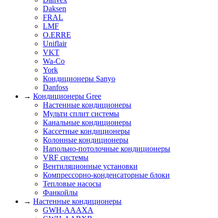
Daksen
FRAL
LMF
O.ERRE
Uniflair
VKT
Wa-Co
York
Кондиционеры Sanyo
Danfoss
→
Кондиционеры Gree
Настенные кондиционеры
Мульти сплит системы
Канальные кондиционеры
Кассетные кондиционеры
Колонные кондиционеры
Напольно-потолочные кондиционеры
VRF системы
Вентиляционные установки
Компрессорно-конденсаторные блоки
Тепловые насосы
Фанкойлы
→
Настенные кондиционеры
GWH-AAAXA