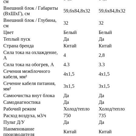
см
Внешний блок / Габариты
59,6х84,8х32
59,6х84,8х32
(ВхШхГ), см
Внешний блок / Глубина,
32
32
см
Цвет
Белый
Белый
Теплый пуск
Да
Да
Страна бренда
Китай
Китай
Сила тока на охлаждение,
4
2,8
А
Сила тока на обогрев, А
4.3
3.3
Сечения межблочного
4х1,5
4х1,5
кабеля, мм²
Сечение кабеля питания,
3х1,5
3х1,5
мм²
Самоочистка внут блока
Да
Да
Самодиагностика
Да
Да
Рабочий режим
Холод/тепло
Холод/тепло
Расход воздуха, м3/ч
750
735
Пульт Д/У
Да
Да
Наименование
Китай
Китай
производителя