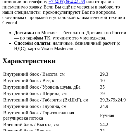
позвонив по телефону
+7 (495)
664-41-59
или отправив
письменную заявку. Если Вы ещё не уверены в выборе, то
наши специалисты проконсультируют Вас по вопросам,
связанным с продажей и установкой климатической техники
General.
Доставка
по Москве — бесплатно.
Доставка по России
— по тарифам ТК, уточните это у менеджера.
Способы оплаты
:
наличные, безналичный расчет (с
НДС), карты Visa и Mastercard.
Характеристики
Внутренний блок / Высота, см
29,3
Внутренний блок / Вес, кг
10
Внутренний блок / Уровень шума, дБа
35
Внутренний блок / Ширина, см
79
Внутренний блок / Габариты (ВхШхГ), см
29,3х79х24,9
Внутренний блок / Глубина, см
24,9
Внутренний блок / Горизонтальная
Ручная
регулировка потока
Внешний блок / Высота, см
54,2
Внешний блок / Вес, кг
33