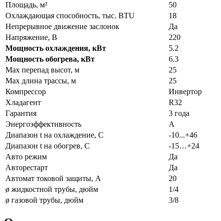
Площадь, м²
50
Охлаждающая способность, тыс. BTU
18
Непрерывное движение заслонок
Да
Напряжение, В
220
Мощность охлаждения, кВт
5.2
Мощность обогрева, кВт
6.3
Max перепад высот, м
25
Max длина трассы, м
25
Компрессор
Инвертор
Хладагент
R32
Гарантия
3 года
Энергоэффективность
A
Диапазон t на охлаждение, С
-10...+46
Диапазон t на обогрев, С
-15…+24
Авто режим
Да
Авторестарт
Да
Автомат токовой защиты, А
20
ø жидкостной трубы, дюйм
1/4
ø газовой трубы, дюйм
3/8