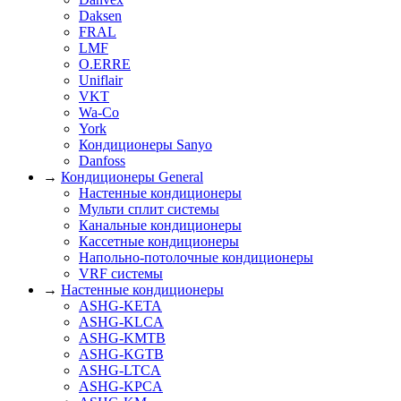
Daksen
FRAL
LMF
O.ERRE
Uniflair
VKT
Wa-Co
York
Кондиционеры Sanyo
Danfoss
→
Кондиционеры General
Настенные кондиционеры
Мульти сплит системы
Канальные кондиционеры
Кассетные кондиционеры
Напольно-потолочные кондиционеры
VRF системы
→
Настенные кондиционеры
ASHG-KETA
ASHG-KLCA
ASHG-KMTB
ASHG-KGTB
ASHG-LTCA
ASHG-KPCA