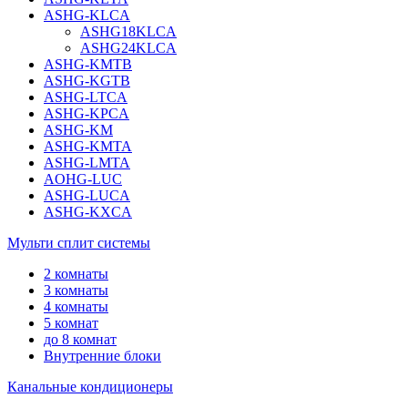
ASHG-KLCA
ASHG18KLCA
ASHG24KLCA
ASHG-KMTB
ASHG-KGTB
ASHG-LTCA
ASHG-KPCA
ASHG-KM
ASHG-KMTA
ASHG-LMTA
AOHG-LUC
ASHG-LUCA
ASHG-KXCA
Мульти сплит системы
2 комнаты
3 комнаты
4 комнаты
5 комнат
до 8 комнат
Внутренние блоки
Канальные кондиционеры