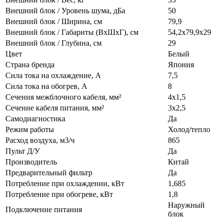
Внешний блок / Уровень шума, дБа
50
Внешний блок / Ширина, см
79,9
Внешний блок / Габариты (ВхШхГ), см
54,2х79,9х29
Внешний блок / Глубина, см
29
Цвет
Белый
Страна бренда
Япония
Сила тока на охлаждение, А
7,5
Сила тока на обогрев, А
8
Сечения межблочного кабеля, мм²
4х1,5
Сечение кабеля питания, мм²
3х2,5
Самодиагностика
Да
Режим работы
Холод/тепло
Расход воздуха, м3/ч
865
Пульт Д/У
Да
Производитель
Китай
Предварительный фильтр
Да
Потребление при охлаждении, кВт
1,685
Потребление при обогреве, кВт
1,8
Наружный
Подключение питания
блок