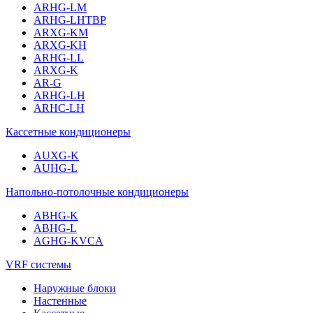
ARHG-LM
ARHG-LHTBP
ARXG-KM
ARXG-KH
ARHG-LL
ARXG-K
AR-G
ARHG-LH
ARHC-LH
Кассетные кондиционеры
AUXG-K
AUHG-L
Напольно-потолочные кондиционеры
ABHG-K
ABHG-L
AGHG-KVCA
VRF системы
Наружные блоки
Настенные