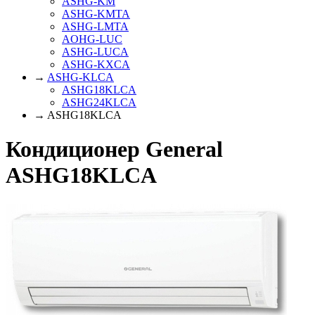
ASHG-KM
ASHG-KMTA
ASHG-LMTA
AOHG-LUC
ASHG-LUCA
ASHG-KXCA
→
ASHG-KLCA
ASHG18KLCA
ASHG24KLCA
→ ASHG18KLCA
Кондиционер General
ASHG18KLCA