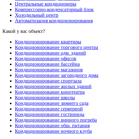
Центральные кондиционеры
Компрессорно-конденсаторный блок
Холодильный центр
Автоматизация кондиционирования
Какой у вас объект?
Кондиционирование квартиры
Кондиционирование торгового центра
Кондиционирование адм. зданий
Кондиционирование офисов
Кондиционирование бассейна
Кондиционирование магазинов
Кондиционирование загородного дома
Кондиционирование спортзала
Кондиционирование жилых зданий
Кондиционирование кинотеатра
Кондиционирование школы
Кондиционирование зимнего сада
Кондиционирование серверной
Кондиционирование гостиницы
Кондиционирование винного погреба
Кондиционирование общ. питания
Кондиционирование ночного клуба