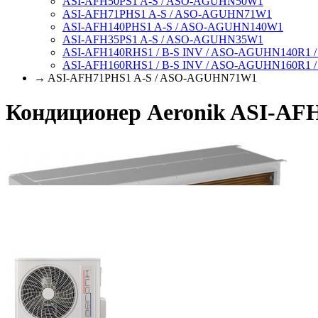
ASI-AFH50PS1 A-S / ASO-AGUHN50W1
ASI-AFH71PHS1 A-S / ASO-AGUHN71W1
ASI-AFH140PHS1 A-S / ASO-AGUHN140W1
ASI-AFH35PS1 A-S / ASO-AGUHN35W1
ASI-AFH140RHS1 / B-S INV / ASO-AGUHN140R1 /
ASI-AFH160RHS1 / B-S INV / ASO-AGUHN160R1 /
→ ASI-AFH71PHS1 A-S / ASO-AGUHN71W1
Кондиционер Aeronik ASI-A