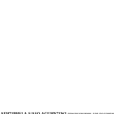
SI-AFH71PHS1 A-S/ASO-AGUHN71W1
предназначен для поддер