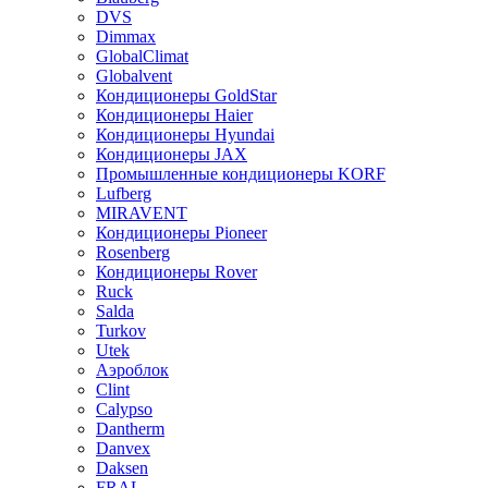
DVS
Dimmax
GlobalClimat
Globalvent
Кондиционеры GoldStar
Кондиционеры Haier
Кондиционеры Hyundai
Кондиционеры JAX
Промышленные кондиционеры KORF
Lufberg
MIRAVENT
Кондиционеры Pioneer
Rosenberg
Кондиционеры Rover
Ruck
Salda
Turkov
Utek
Аэроблок
Clint
Calypso
Dantherm
Danvex
Daksen
FRAL