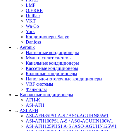
LMF
O.ERRE
Uniflair
VKT
Wa-Co
York
Кондиционеры Sanyo
Danfoss
→
Aeronik
Настенные кондиционеры
Мульти сплит системы
Канальные кондиционеры
Кассетные кондиционеры
Колонные кондиционеры
Напольно-потолочные кондиционеры
VRF системы
Фанкойлы
→
Канальные кондиционеры
AFH-K
ASI-AFH
→
ASI-AFH
ASI-AFH85PS1 A-S / ASO-AGUHN85W1
ASI-AFH100PS1 A-S / ASO-AGUHN100W1
ASI-AFH125PHS1 A-S / ASO-AGUHN125W1