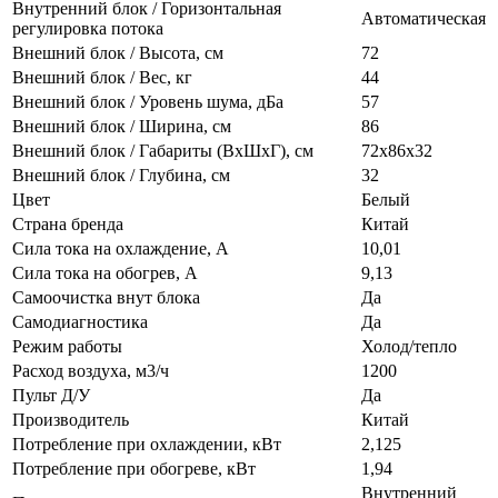
Внутренний блок / Горизонтальная
Автоматическая
регулировка потока
Внешний блок / Высота, см
72
Внешний блок / Вес, кг
44
Внешний блок / Уровень шума, дБа
57
Внешний блок / Ширина, см
86
Внешний блок / Габариты (ВхШхГ), см
72x86x32
Внешний блок / Глубина, см
32
Цвет
Белый
Страна бренда
Китай
Сила тока на охлаждение, А
10,01
Сила тока на обогрев, А
9,13
Самоочистка внут блока
Да
Самодиагностика
Да
Режим работы
Холод/тепло
Расход воздуха, м3/ч
1200
Пульт Д/У
Да
Производитель
Китай
Потребление при охлаждении, кВт
2,125
Потребление при обогреве, кВт
1,94
Внутренний