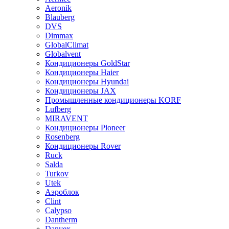
Aeronik
Blauberg
DVS
Dimmax
GlobalClimat
Globalvent
Кондиционеры GoldStar
Кондиционеры Haier
Кондиционеры Hyundai
Кондиционеры JAX
Промышленные кондиционеры KORF
Lufberg
MIRAVENT
Кондиционеры Pioneer
Rosenberg
Кондиционеры Rover
Ruck
Salda
Turkov
Utek
Аэроблок
Clint
Calypso
Dantherm
Danvex