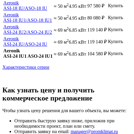
Aeronik
2
Купить
97 580
₽
≈ 50 м
4.95 кВт
ASI-18 IU
/ASO-18 IU
Aeronik
2
Купить
80 080
₽
≈ 50 м
4.95 кВт
ASI-18 IU1
/ASO-18 IU1
Aeronik
2
Купить
119 140
₽
≈ 69 м
6.85 кВт
ASI-24 IU2
/ASO-24 IU2
Aeronik
2
Купить
119 140
₽
≈ 69 м
6.85 кВт
ASI-24 IU
/ASO-24 IU
Aeronik
2
Купить
104 580
₽
≈ 69 м
6.85 кВт
ASI-24 IU1 ASO-24 IU1
Характеристики серии
Как узнать цену и получить
коммерческое предложение
Чтобы узнать цену решения для вашего объекта, вы можете:
Отправить быструю заявку ниже, приложив при
необходимости проект, план или смету.
Отправить заявку на email:
manager@promklimat.ru