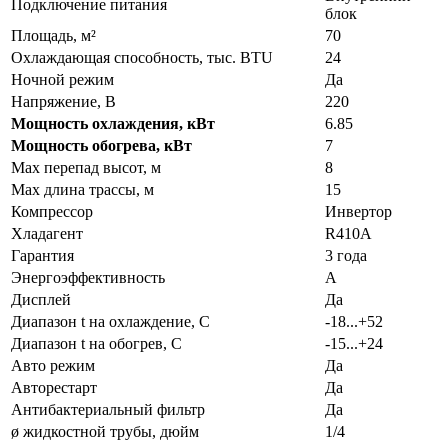
Подключение питания
блок
Площадь, м²
70
Охлаждающая способность, тыс. BTU
24
Ночной режим
Да
Напряжение, В
220
Мощность охлаждения, кВт
6.85
Мощность обогрева, кВт
7
Max перепад высот, м
8
Max длина трассы, м
15
Компрессор
Инвертор
Хладагент
R410A
Гарантия
3 года
Энергоэффективность
A
Дисплей
Да
Диапазон t на охлаждение, С
-18...+52
Диапазон t на обогрев, С
-15...+24
Авто режим
Да
Авторестарт
Да
Антибактериальный фильтр
Да
ø жидкостной трубы, дюйм
1/4