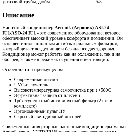
ø газовой трубы, дюйм
5/8
Описание
Настенный кондиционер
Aeronik (Аероник)
ASI-24
IU1/ASO-24 IU1
- это современное оборудование, которое
обеспечивает высокий уровень комфорта в помещении. Он
оснащен инновационным антибактериальным фильтром,
который делает воздух чище и безопаснее для здоровья.
Кондиционер может работать как на охлаждение, так и на
обогрев, а также в режимах осушения и вентиляции.
Особенности и преимущества:
Современный дизайн
UVC-излучатель
Высокотемпературная самоочистка при t +58
0
С
Эффективная защита от плесени
Трёхступенчатый антивирусный фильтр (2 шт. в
комплекте)
Эргономичный пульт ДУ
Скрытый светодиодный дисплей
Современные инверторные настенные кондиционеры марки
Aeronik серии ANTIVIRUS оснащены трехступенчатым