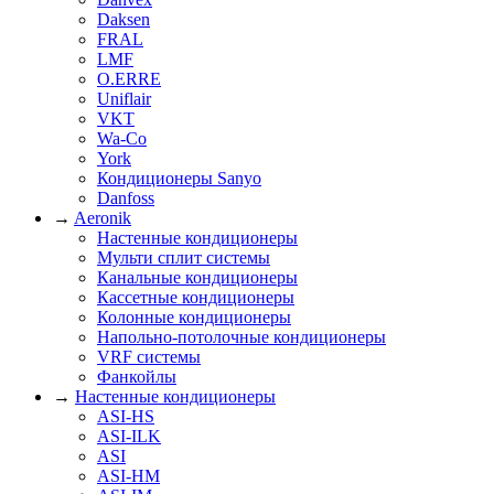
Daksen
FRAL
LMF
O.ERRE
Uniflair
VKT
Wa-Co
York
Кондиционеры Sanyo
Danfoss
→
Aeronik
Настенные кондиционеры
Мульти сплит системы
Канальные кондиционеры
Кассетные кондиционеры
Колонные кондиционеры
Напольно-потолочные кондиционеры
VRF системы
Фанкойлы
→
Настенные кондиционеры
ASI-HS
ASI-ILK
ASI
ASI-HM