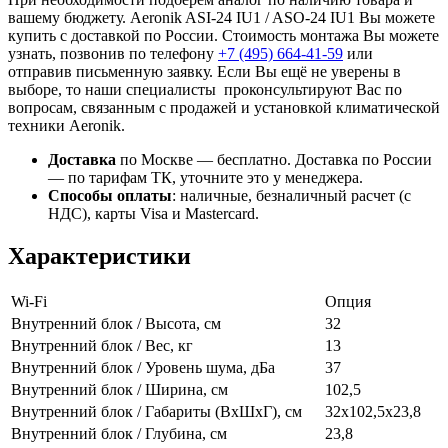
вашему бюджету. Aeronik ASI-24 IU1 / ASO-24 IU1 Вы можете
купить с доставкой по России. Стоимость монтажа Вы можете
узнать, позвонив по телефону
+7 (495)
664-41-59
или
отправив письменную заявку. Если Вы ещё не уверены в
выборе, то наши специалисты проконсультируют Вас по
вопросам, связанным с продажей и установкой климатической
техники Aeronik.
Доставка
по Москве — бесплатно.
Доставка по России
— по тарифам ТК, уточните это у менеджера.
Способы оплаты
:
наличные, безналичный расчет (с
НДС), карты Visa и Mastercard.
Характеристики
Wi-Fi
Опция
Внутренний блок / Высота, см
32
Внутренний блок / Вес, кг
13
Внутренний блок / Уровень шума, дБа
37
Внутренний блок / Ширина, см
102,5
Внутренний блок / Габариты (ВхШхГ), см
32x102,5x23,8
Внутренний блок / Глубина, см
23,8