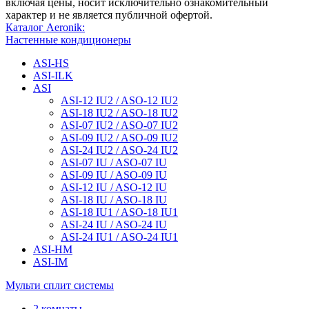
включая цены, носит исключительно ознакомительный
характер и не является публичной офертой.
Каталог Aeronik:
Настенные кондиционеры
ASI-HS
ASI-ILK
ASI
ASI-12 IU2 / ASO-12 IU2
ASI-18 IU2 / ASO-18 IU2
ASI-07 IU2 / ASO-07 IU2
ASI-09 IU2 / ASO-09 IU2
ASI-24 IU2 / ASO-24 IU2
ASI-07 IU / ASO-07 IU
ASI-09 IU / ASO-09 IU
ASI-12 IU / ASO-12 IU
ASI-18 IU / ASO-18 IU
ASI-18 IU1 / ASO-18 IU1
ASI-24 IU / ASO-24 IU
ASI-24 IU1 / ASO-24 IU1
ASI-HM
ASI-IM
Мульти сплит системы
2 комнаты