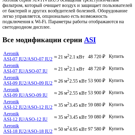
фильтром, который очищает воздух и защищает пользователей
от бактерий и других возбудителей болезней. Оборудование
легко управляется, опционально есть возможность
подключения к Wi-Fi. Параметры работы отображаются на
светодиодном дисплее.
Все модификации серии
ASI
Aeronik
2
Купить
48 720
₽
≈ 21 м
2.1 кВт
ASI-07 IU2
/ASO-07 IU2
Aeronik
2
Купить
48 720
₽
≈ 21 м
2.1 кВт
ASI-07 IU
/ASO-07 IU
Aeronik
2
Купить
53 900
₽
≈ 26 м
2.55 кВт
ASI-09 IU2
/ASO-09 IU2
Aeronik
2
Купить
53 900
₽
≈ 26 м
2.55 кВт
ASI-09 IU
/ASO-09 IU
Aeronik
2
Купить
59 080
₽
≈ 35 м
3.45 кВт
ASI-12 IU2
/ASO-12 IU2
Aeronik
2
Купить
59 080
₽
≈ 35 м
3.45 кВт
ASI-12 IU
/ASO-12 IU
Aeronik
2
Купить
97 580
₽
≈ 50 м
4.95 кВт
ASI-18 IU2
/ASO-18 IU2