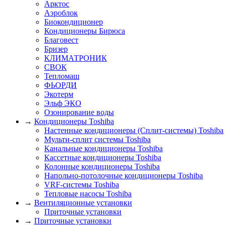
Арктос
Аэроблок
Биокондиционер
Кондиционеры Бирюса
Благовест
Бризер
КЛИМАТРОНИК
СВОК
Тепломаш
ФЬОРДИ
Экотерм
Эльф ЭКО
Озонирование воды
→
Кондиционеры Toshiba
Настенные кондиционеры (Сплит-системы) Toshiba
Мульти-сплит системы Toshiba
Канальные кондиционеры Toshiba
Кассетные кондиционеры Toshiba
Колонные кондиционеры Toshiba
Напольно-потолочные кондиционеры Toshiba
VRF-системы Toshiba
Тепловые насосы Toshiba
→
Вентиляционные установки
Приточные установки
→
Приточные установки