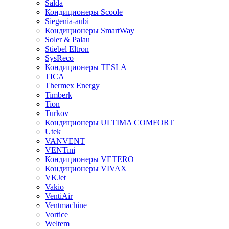
Salda
Кондиционеры Scoole
Siegenia-aubi
Кондиционеры SmartWay
Soler & Palau
Stiebel Eltron
SysReco
Кондиционеры TESLA
TICA
Thermex Energy
Timberk
Tion
Turkov
Кондиционеры ULTIMA COMFORT
Utek
VANVENT
VENTini
Кондиционеры VETERO
Кондиционеры VIVAX
VKJet
Vakio
VentiAir
Ventmachine
Vortice
Weltem