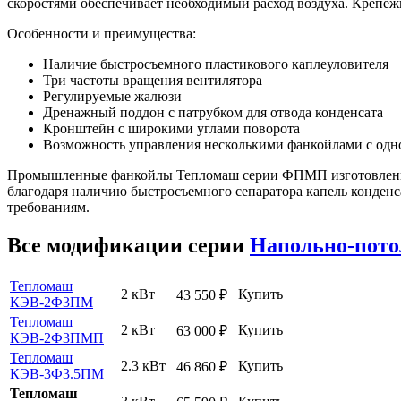
скоростями обеспечивает необходимый расход воздуха. Крепежн
Особенности и преимущества:
Наличие быстросъемного пластикового каплеуловителя
Три частоты вращения вентилятора
Регулируемые жалюзи
Дренажный поддон с патрубком для отвода конденсата
Кронштейн с широкими углами поворота
Возможность управления несколькими фанкойлами с одн
Промышленные фанкойлы Тепломаш серии ФПМП изготовлены в 
благодаря наличию быстросъемного сепаратора капель конденс
требованиям.
Все модификации серии
Напольно-пот
Тепломаш
2 кВт
Купить
43 550
₽
КЭВ-2Ф3ПМ
Тепломаш
2 кВт
Купить
63 000
₽
КЭВ-2Ф3ПМП
Тепломаш
2.3 кВт
Купить
46 860
₽
КЭВ-3Ф3.5ПМ
Тепломаш