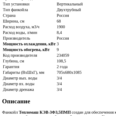
Тип установки
Вертикальный
Тип фанкойла
Двухтрубный
Страна
Россия
Ширина, см
68
Расход воздуха, м3/ч
1900
Расход воды, л/мин
8,4
Производитель
Россия
Мощность охлаждения, кВт
3
Мощность обогрева, кВт
9
Код производителя
234059
Глубина, см
108,5
Гарантия
2 года
Габариты (ВxШxГ), мм
705х680х1085
Диаметр вых. воды
3/4
Диаметр вх. воды
3/4
Диаметр дренажа
3/4
Описание
Фанкойл
Тепломаш
КЭВ-3Ф3,5ПМП
создан для обеспечения