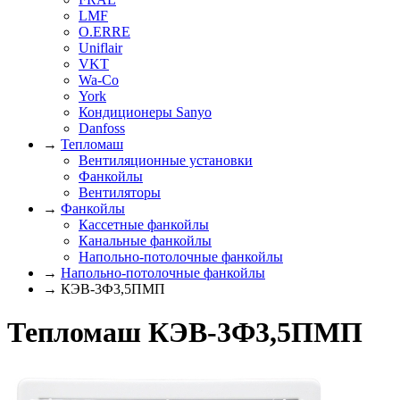
LMF
O.ERRE
Uniflair
VKT
Wa-Co
York
Кондиционеры Sanyo
Danfoss
→
Тепломаш
Вентиляционные установки
Фанкойлы
Вентиляторы
→
Фанкойлы
Кассетные фанкойлы
Канальные фанкойлы
Напольно-потолочные фанкойлы
→
Напольно-потолочные фанкойлы
→ КЭВ-3Ф3,5ПМП
Тепломаш КЭВ-3Ф3,5ПМП