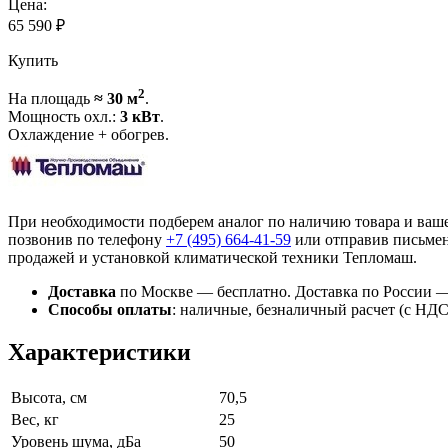
Цена:
65 590
₽
Купить
2
На площадь
≈ 30 м
.
Мощность охл.:
3 кВт
.
Охлаждение + обогрев.
При необходимости подберем аналог по наличию товара и ваш
позвонив по телефону
+7 (495)
664-41-59
или отправив письмен
продажей и установкой климатической техники Тепломаш.
Доставка
по Москве — бесплатно.
Доставка по России —
Способы оплаты
:
наличные, безналичный расчет (с НДС),
Характеристики
Высота, см
70,5
Вес, кг
25
Уровень шума, дБа
50