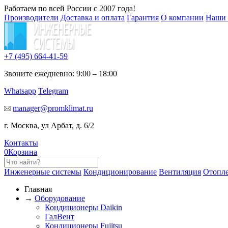
Работаем по всей России с 2007 года!
Производители
Доставка и оплата
Гарантия
О компании
Наши 
+7 (495)
664-41-59
Звоните ежедневно: 9:00 – 18:00
Whatsapp
Telegram
manager@promklimat.ru
г. Москва, ул Арбат, д. 6/2
Контакты
0
Корзина
Инженерные системы
Кондиционирование
Вентиляция
Отопл
Главная
→
Оборудование
Кондиционеры Daikin
ГалВент
Кондиционеры Fujitsu