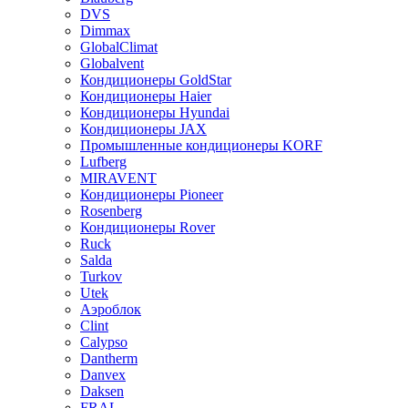
DVS
Dimmax
GlobalClimat
Globalvent
Кондиционеры GoldStar
Кондиционеры Haier
Кондиционеры Hyundai
Кондиционеры JAX
Промышленные кондиционеры KORF
Lufberg
MIRAVENT
Кондиционеры Pioneer
Rosenberg
Кондиционеры Rover
Ruck
Salda
Turkov
Utek
Аэроблок
Clint
Calypso
Dantherm
Danvex
Daksen
FRAL