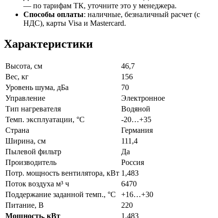
— по тарифам ТК, уточните это у менеджера.
Способы оплаты
:
наличные, безналичный расчет (с
НДС), карты Visa и Mastercard.
Характеристики
Высота, см
46,7
Вес, кг
156
Уровень шума, дБа
70
Управление
Электронное
Тип нагревателя
Водяной
Темп. эксплуатации, °С
-20…+35
Страна
Германия
Ширина, см
111,4
Пылевой фильтр
Да
Производитель
Россия
Потр. мощность вентилятора, кВт
1,483
Поток воздуха м³ ч
6470
Поддержание заданной темп., °C
+16…+30
Питание, В
220
Мощность, кВт
1,483