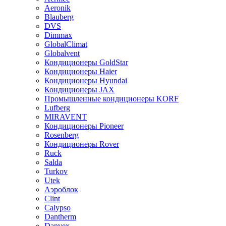
Aeronik
Blauberg
DVS
Dimmax
GlobalClimat
Globalvent
Кондиционеры GoldStar
Кондиционеры Haier
Кондиционеры Hyundai
Кондиционеры JAX
Промышленные кондиционеры KORF
Lufberg
MIRAVENT
Кондиционеры Pioneer
Rosenberg
Кондиционеры Rover
Ruck
Salda
Turkov
Utek
Аэроблок
Clint
Calypso
Dantherm
Danvex