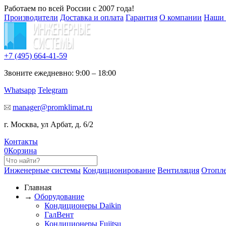
Работаем по всей России с 2007 года!
Производители
Доставка и оплата
Гарантия
О компании
Наши 
+7 (495)
664-41-59
Звоните ежедневно: 9:00 – 18:00
Whatsapp
Telegram
manager@promklimat.ru
г. Москва, ул Арбат, д. 6/2
Контакты
0
Корзина
Инженерные системы
Кондиционирование
Вентиляция
Отопл
Главная
→
Оборудование
Кондиционеры Daikin
ГалВент
Кондиционеры Fujitsu