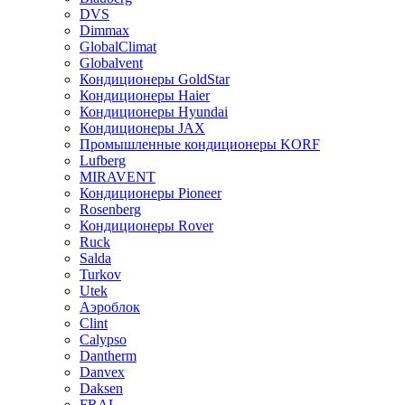
DVS
Dimmax
GlobalClimat
Globalvent
Кондиционеры GoldStar
Кондиционеры Haier
Кондиционеры Hyundai
Кондиционеры JAX
Промышленные кондиционеры KORF
Lufberg
MIRAVENT
Кондиционеры Pioneer
Rosenberg
Кондиционеры Rover
Ruck
Salda
Turkov
Utek
Аэроблок
Clint
Calypso
Dantherm
Danvex
Daksen
FRAL