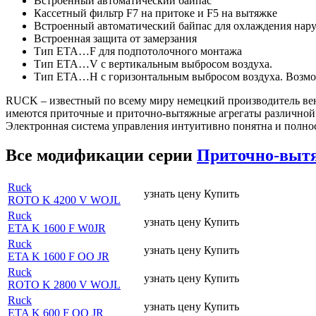
Встроенный автоматический байпас
Кассетный фильтр F7 на притоке и F5 на вытяжке
Встроенный автоматический байпас для охлаждения нару
Встроенная защита от замерзания
Тип ETA…F для подпотолочного монтажа
Тип ETA…V с вертикальным выбросом воздуха.
Тип ETA…H с горизонтальным выбросом воздуха. Возмож
RUCK – известный по всему миру немецкий производитель вен
имеются приточные и приточно-вытяжные агрегаты различной 
Электронная система управления интуитивно понятна и полност
Все модификации серии
Приточно-выт
Ruck
узнать цену
Купить
ROTO K 4200 V WOJL
Ruck
узнать цену
Купить
ETA K 1600 F W0JR
Ruck
узнать цену
Купить
ETA K 1600 F OO JR
Ruck
узнать цену
Купить
ROTO K 2800 V WOJL
Ruck
узнать цену
Купить
ETA K 600 F OO JR