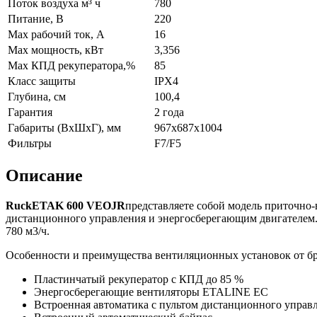
Поток воздуха м³ ч
780
Питание, В
220
Max рабочий ток, А
16
Max мощность, кВт
3,356
Max КПД рекуператора,%
85
Класс защиты
IPX4
Глубина, см
100,4
Гарантия
2 года
Габариты (ВхШхГ), мм
967x687x1004
Фильтры
F7/F5
Описание
Ruck
ETA
K
600
V
EO
JR
представляете собой модель приточно-
дистанционного управления и энергосберегающим двигателем.
780 м3/ч.
Особенности и преимущества вентиляционных установок от 
Пластинчатый рекуператор с КПД до 85 %
Энергосберегающие вентиляторы ETALINE EC
Встроенная автоматика с пультом дистанционного управ