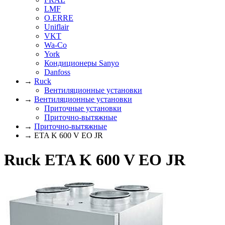
LMF
O.ERRE
Uniflair
VKT
Wa-Co
York
Кондиционеры Sanyo
Danfoss
→
Ruck
Вентиляционные установки
→
Вентиляционные установки
Приточные установки
Приточно-вытяжные
→
Приточно-вытяжные
→ ETA K 600 V EO JR
Ruck ETA K 600 V EO JR