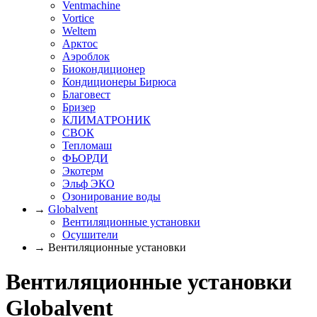
Ventmachine
Vortice
Weltem
Арктос
Аэроблок
Биокондиционер
Кондиционеры Бирюса
Благовест
Бризер
КЛИМАТРОНИК
СВОК
Тепломаш
ФЬОРДИ
Экотерм
Эльф ЭКО
Озонирование воды
→
Globalvent
Вентиляционные установки
Осушители
→ Вентиляционные установки
Вентиляционные установки
Globalvent