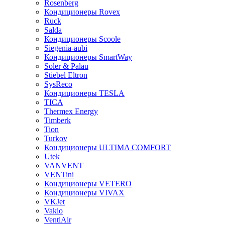
Rosenberg
Кондиционеры Rovex
Ruck
Salda
Кондиционеры Scoole
Siegenia-aubi
Кондиционеры SmartWay
Soler & Palau
Stiebel Eltron
SysReco
Кондиционеры TESLA
TICA
Thermex Energy
Timberk
Tion
Turkov
Кондиционеры ULTIMA COMFORT
Utek
VANVENT
VENTini
Кондиционеры VETERO
Кондиционеры VIVAX
VKJet
Vakio
VentiAir