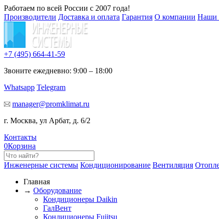
Работаем по всей России с 2007 года!
Производители
Доставка и оплата
Гарантия
О компании
Наши 
+7 (495)
664-41-59
Звоните ежедневно: 9:00 – 18:00
Whatsapp
Telegram
manager@promklimat.ru
г. Москва, ул Арбат, д. 6/2
Контакты
0
Корзина
Инженерные системы
Кондиционирование
Вентиляция
Отопл
Главная
→
Оборудование
Кондиционеры Daikin
ГалВент
Кондиционеры Fujitsu