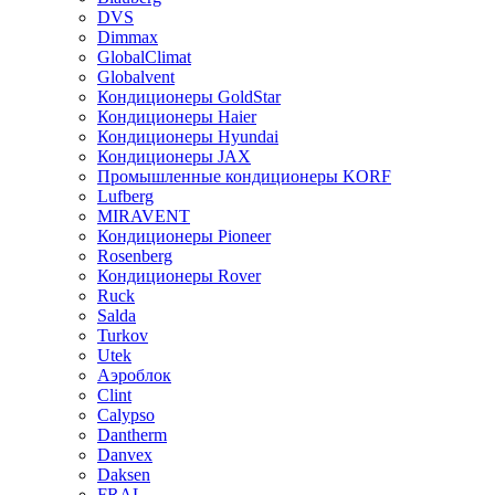
DVS
Dimmax
GlobalClimat
Globalvent
Кондиционеры GoldStar
Кондиционеры Haier
Кондиционеры Hyundai
Кондиционеры JAX
Промышленные кондиционеры KORF
Lufberg
MIRAVENT
Кондиционеры Pioneer
Rosenberg
Кондиционеры Rover
Ruck
Salda
Turkov
Utek
Аэроблок
Clint
Calypso
Dantherm
Danvex
Daksen
FRAL