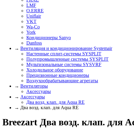
LMF
O.ERRE
Uniflair
VKT
Wa-Co
York
Кондиционеры Sanyo
Danfoss
→
Вентиляция и кондиционирование Systemair
Настенные сплит-системы SYSPLIT
Полупромышленные системы SYSPLIT
Мультизональные системы SYSVRF
Холодильное оборудование
Прецизионные кондиционеры
Воздухообрабатывающие агрегаты
→
Вентиляторы
Аксессуары
→
Аксессуары
Два возд. клап. для Aqua RE
→ Два возд. клап. для Aqua RE
Breezart Два возд. клап. для 