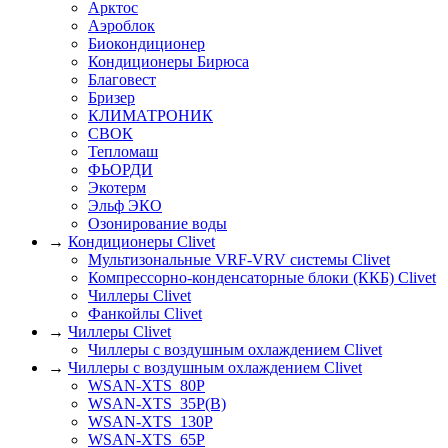
Арктос
Аэроблок
Биокондиционер
Кондиционеры Бирюса
Благовест
Бризер
КЛИМАТРОНИК
СВОК
Тепломаш
ФЬОРДИ
Экотерм
Эльф ЭКО
Озонирование воды
→
Кондиционеры Clivet
Мультизональные VRF-VRV системы Clivet
Компрессорно-конденсаторные блоки (ККБ) Clivet
Чиллеры Clivet
Фанкойлы Clivet
→
Чиллеры Clivet
Чиллеры с воздушным охлаждением Clivet
→
Чиллеры с воздушным охлаждением Clivet
WSAN-XTS_80P
WSAN-XTS_35P(B)
WSAN-XTS_130P
WSAN-XTS_65P