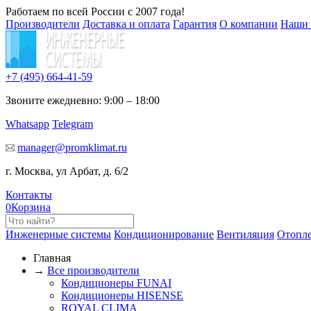
Работаем по всей России с 2007 года!
Производители
Доставка и оплата
Гарантия
О компании
Наши 
+7 (495)
664-41-59
Звоните ежедневно: 9:00 – 18:00
Whatsapp
Telegram
manager@promklimat.ru
г. Москва, ул Арбат, д. 6/2
Контакты
0
Корзина
Инженерные системы
Кондиционирование
Вентиляция
Отопл
Главная
→
Все производители
Кондиционеры FUNAI
Кондиционеры HISENSE
ROYAL CLIMA