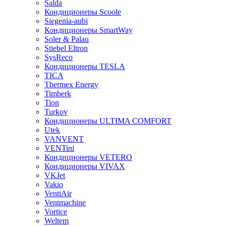
Salda
Кондиционеры Scoole
Siegenia-aubi
Кондиционеры SmartWay
Soler & Palau
Stiebel Eltron
SysReco
Кондиционеры TESLA
TICA
Thermex Energy
Timberk
Tion
Turkov
Кондиционеры ULTIMA COMFORT
Utek
VANVENT
VENTini
Кондиционеры VETERO
Кондиционеры VIVAX
VKJet
Vakio
VentiAir
Ventmachine
Vortice
Weltem