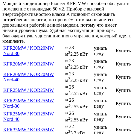
Мощный кондиционер Pioneer KFR-MW способен обслужить
помещение с площадью 50 м2. Прибор с высокой
энергоэффективностью класса А позволит сэкономить
потребление энергии, но при всём этом вы останетесь
довольными работой данной модели, потому что имеет
низкий уровень шума. Удобная эксплуатация прибора,
благодаря пульту дистанционного управления, который идет в
комплекте.
≈ 23
KFR20MW / KOR20MW
узнать
Купить
2
Nord-30
цену
м
2.25 кВт
≈ 23
узнать
KFR20MW / KOR20MW
Купить
2
цену
м
2.25 кВт
≈ 23
KFR20MW / KOR20MW
узнать
Купить
2
Nord-40
цену
м
2.25 кВт
≈ 26
узнать
KFR25MW / KOR25MW
Купить
2
цену
м
2.55 кВт
≈ 26
KFR25MW / KOR25MW
узнать
Купить
2
Nord-30
цену
м
2.55 кВт
≈ 26
KFR25MW / KOR25MW
узнать
Купить
2
Nord-40
цену
м
2.55 кВт
≈ 32
узнать
KFR35MW / KOR35MW
Купить
2
цену
м
3.2 кВт