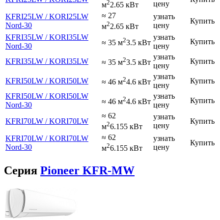
2
цену
м
2.65 кВт
≈ 27
KFRI25LW / KORI25LW
узнать
Купить
2
Nord-30
цену
м
2.65 кВт
KFRI35LW / KORI35LW
узнать
2
Купить
≈ 35 м
3.5 кВт
Nord-30
цену
узнать
2
KFRI35LW / KORI35LW
Купить
≈ 35 м
3.5 кВт
цену
узнать
2
KFRI50LW / KORI50LW
Купить
≈ 46 м
4.6 кВт
цену
KFRI50LW / KORI50LW
узнать
2
Купить
≈ 46 м
4.6 кВт
Nord-30
цену
≈ 62
узнать
KFRI70LW / KORI70LW
Купить
2
цену
м
6.155 кВт
≈ 62
KFRI70LW / KORI70LW
узнать
Купить
2
Nord-30
цену
м
6.155 кВт
Серия
Pioneer KFR-MW