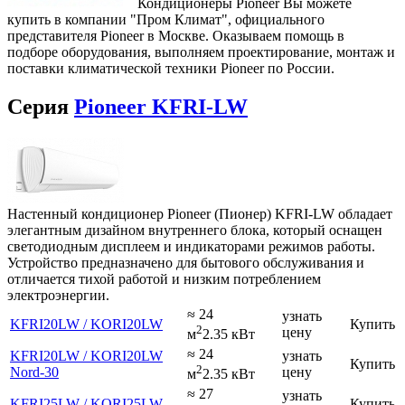
Кондиционеры Pioneer Вы можете
купить в компании "Пром Климат", официального
представителя Pioneer в Москве. Оказываем помощь в
подборе оборудования, выполняем проектирование, монтаж и
поставки климатической техники Pioneer по России.
Серия
Pioneer KFRI-LW
Настенный кондиционер Pioneer (Пионер) KFRI-LW обладает
элегантным дизайном внутреннего блока, который оснащен
светодиодным дисплеем и индикаторами режимов работы.
Устройство предназначено для бытового обслуживания и
отличается тихой работой и низким потреблением
электроэнергии.
≈ 24
узнать
KFRI20LW / KORI20LW
Купить
2
цену
м
2.35 кВт
≈ 24
KFRI20LW / KORI20LW
узнать
Купить
2
Nord-30
цену
м
2.35 кВт
≈ 27
узнать
KFRI25LW / KORI25LW
Купить