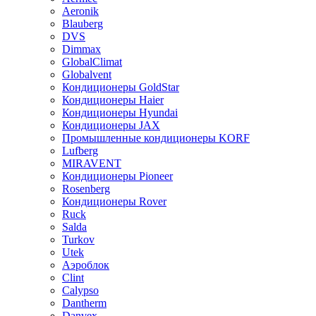
Aeronik
Blauberg
DVS
Dimmax
GlobalClimat
Globalvent
Кондиционеры GoldStar
Кондиционеры Haier
Кондиционеры Hyundai
Кондиционеры JAX
Промышленные кондиционеры KORF
Lufberg
MIRAVENT
Кондиционеры Pioneer
Rosenberg
Кондиционеры Rover
Ruck
Salda
Turkov
Utek
Аэроблок
Clint
Calypso
Dantherm
Danvex