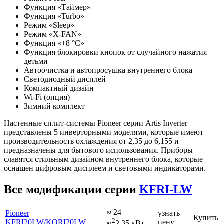
Функция «Таймер»
Функция «Turbo»
Режим «Sleep»
Режим «X-FAN»
Функция «+8 °С»
Функция блокировки кнопок от случайного нажатия
детьми
Автоочистка и автопросушка внутреннего блока
Светодиодный дисплей
Компактный дизайн
Wi-Fi (опция)
Зимний комплект
Настенные сплит-системы Pioneer серии Artis Inverter
представлены 5 инверторными моделями, которые имеют
производительность охлаждения от 2,35 до 6,155 и
предназначены для бытового использования. Приборы
славятся стильным дизайном внутреннего блока, которые
оснащен цифровым дисплеем и световыми индикаторами.
Все модификации серии
KFRI-LW
≈ 24
Pioneer
узнать
Купить
2
KFRI20LW
/KORI20LW
цену
м
2.35 кВт