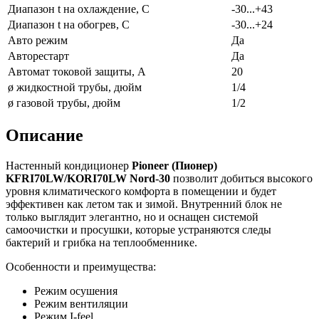
Диапазон t на охлаждение, С
-30...+43
Диапазон t на обогрев, С
-30...+24
Авто режим
Да
Авторестарт
Да
Автомат токовой защиты, А
20
ø жидкостной трубы, дюйм
1/4
ø газовой трубы, дюйм
1/2
Описание
Настенный кондиционер
Pioneer (Пионер)
KFRI70LW/KORI70LW Nord-30
позволит добиться высокого
уровня климатического комфорта в помещении и будет
эффективен как летом так и зимой. Внутренний блок не
только выглядит элегантно, но и оснащен системой
самоочистки и просушки, которые устраняются следы
бактерий и грибка на теплообменнике.
Особенности и преимущества:
Режим осушения
Режим вентиляции
Режим I-feel