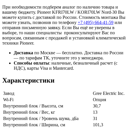
При необходимости подберем аналог по наличию товара и
вашему бюджету. Pioneer KFRI70LW / KORI70LW Nord-30 Вы
можете купить с доставкой по России. Стоимость монтажа Вы
можете узнать, позвонив по телефону
+7 (495)
664-41-59
или
отправив письменную заявку. Если Вы ещё не уверены в
выборе, то наши специалисты проконсультируют Вас по
вопросам, связанным с продажей и установкой климатической
техники Pioneer.
Доставка
по Москве — бесплатно.
Доставка по России
— по тарифам ТК, уточните это у менеджера.
Способы оплаты
:
наличные, безналичный расчет (с
НДС), карты Visa и Mastercard.
Характеристики
Завод
Gree Electric Inc.
Wi-Fi
Опция
Внутренний блок / Высота, см
30,7
Внутренний блок / Вес, кг
13
Внутренний блок / Уровень шума, дБа
31
Внутренний блок / Ширина, см
101,3