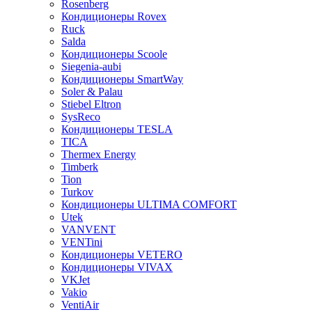
Rosenberg
Кондиционеры Rovex
Ruck
Salda
Кондиционеры Scoole
Siegenia-aubi
Кондиционеры SmartWay
Soler & Palau
Stiebel Eltron
SysReco
Кондиционеры TESLA
TICA
Thermex Energy
Timberk
Tion
Turkov
Кондиционеры ULTIMA COMFORT
Utek
VANVENT
VENTini
Кондиционеры VETERO
Кондиционеры VIVAX
VKJet
Vakio
VentiAir