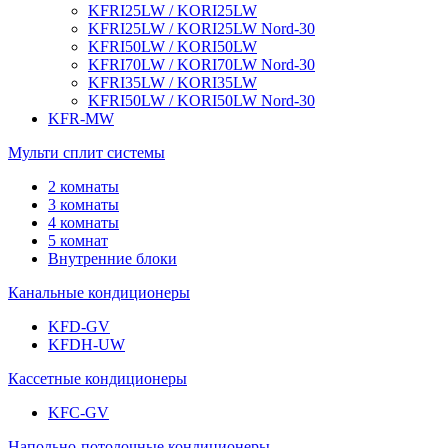
KFRI25LW / KORI25LW
KFRI25LW / KORI25LW Nord-30
KFRI50LW / KORI50LW
KFRI70LW / KORI70LW Nord-30
KFRI35LW / KORI35LW
KFRI50LW / KORI50LW Nord-30
KFR-MW
Мульти сплит системы
2 комнаты
3 комнаты
4 комнаты
5 комнат
Внутренние блоки
Канальные кондиционеры
KFD-GV
KFDH-UW
Кассетные кондиционеры
KFC-GV
Напольно-потолочные кондиционеры