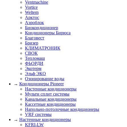
Ventmachine
Vortice
Weltem
Арктос
Аэроблок
Биокондиционер
Кондиционеры Бирюса
Благовест
Бризер
КЛИМАТРОНИК
СВОК
Тепломаш
ФЬОРДИ
Экотерм
Эльф ЭКО
Озонирование воды
→
Кондиционеры Pioneer
Настенные кондиционеры
Мульти сплит системы
Канальные кондиционеры
Кассетные кондиционеры
Напольно-потолочные кондиционеры
VRF системы
→
Настенные кондиционеры
KFRI-LW