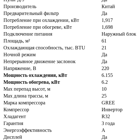
Производитель
Китай
Предварительный фильтр
Да
Потребление при охлаждении, кВт
1,917
Потребление при обогреве, кВт
1,698
Подключение питания
Наружный блок
Площадь, м²
61
Охлаждающая способность, тыс. BTU
21
Ночной режим
Да
Непрерывное движение заслонок
Да
Напряжение, В
220
Мощность охлаждения, кВт
6.155
Мощность обогрева, кВт
6.2
Max перепад высот, м
10
Max длина трассы, м
25
Марка компрессора
GREE
Компрессор
Инвертор
Хладагент
R32
Гарантия
3 года
Энергоэффективность
A
Дисплей
Да