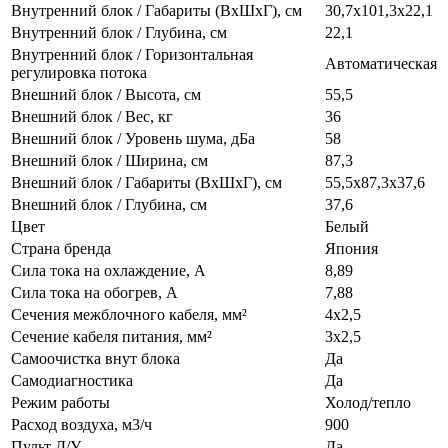
Внутренний блок / Габариты (ВхШхГ), см
30,7х101,3х22,1
Внутренний блок / Глубина, см
22,1
Внутренний блок / Горизонтальная
Автоматическая
регулировка потока
Внешний блок / Высота, см
55,5
Внешний блок / Вес, кг
36
Внешний блок / Уровень шума, дБа
58
Внешний блок / Ширина, см
87,3
Внешний блок / Габариты (ВхШхГ), см
55,5х87,3х37,6
Внешний блок / Глубина, см
37,6
Цвет
Белый
Страна бренда
Япония
Сила тока на охлаждение, А
8,89
Сила тока на обогрев, А
7,88
Сечения межблочного кабеля, мм²
4х2,5
Сечение кабеля питания, мм²
3х2,5
Самоочистка внут блока
Да
Самодиагностика
Да
Режим работы
Холод/тепло
Расход воздуха, м3/ч
900
Пульт Д/У
Да