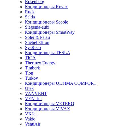
Rosenberg
Кондиционеры Rovex
Ruck
Salda
Кондиционеры Scoole
Siegenia-aubi
Кондиционеры SmartWay
Soler & Palau
Stiebel Eltron
SysReco
Кондиционеры TESLA
TICA
Thermex Energy
Timberk
Tion
Turkov
Кондиционеры ULTIMA COMFORT
Utek
VANVENT
VENTini
Кондиционеры VETERO
Кондиционеры VIVAX
VKJet
Vakio
VentiAir