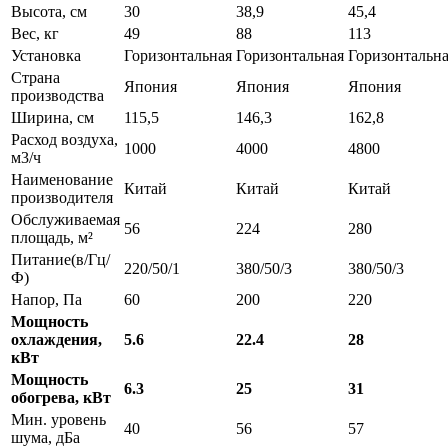
Высота, см
30
38,9
45,4
Вес, кг
49
88
113
Установка
Горизонтальная
Горизонтальная
Горизонтальн
Страна
Япония
Япония
Япония
производства
Ширина, см
115,5
146,3
162,8
Расход воздуха,
1000
4000
4800
м3/ч
Наименование
Китай
Китай
Китай
производителя
Обслуживаемая
56
224
280
площадь, м²
Питание(в/Гц/
220/50/1
380/50/3
380/50/3
Ф)
Напор, Па
60
200
220
Мощность
охлаждения,
5.6
22.4
28
кВт
Мощность
6.3
25
31
обогрева, кВт
Мин. уровень
40
56
57
шума, дБа