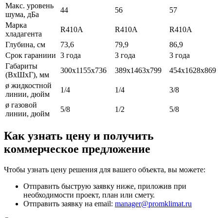
Макс. уровень
44
56
57
шума, дБа
Марка
R410A
R410A
R410A
хладагента
Глубина, см
73,6
79,9
86,9
Срок гараниии
3 года
3 года
3 года
Габариты
300х1155х736
389х1463х799
454х1628х869
(ВxШxГ), мм
ø жидкостной
1/4
1/4
3/8
линии, дюйм
ø газовой
5/8
1/2
5/8
линии, дюйм
Как узнать цену и получить
коммерческое предложение
Чтобы узнать цену решения для вашего объекта, вы можете:
Отправить быструю заявку ниже, приложив при
необходимости проект, план или смету.
Отправить заявку на email:
manager@promklimat.ru