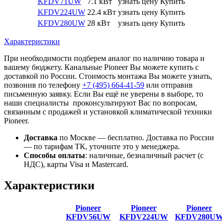
KFDV71UW
7.1 кВт
узнать цену
Купить
KFDV224UW
22.4 кВт
узнать цену
Купить
KFDV280UW
28 кВт
узнать цену
Купить
Характеристики
При необходимости подберем аналог по наличию товара и
вашему бюджету. Канальные Pioneer Вы можете купить с
доставкой по России. Стоимость монтажа Вы можете узнать,
позвонив по телефону
+7 (495)
664-41-59
или отправив
письменную заявку. Если Вы ещё не уверены в выборе, то
наши специалисты проконсультируют Вас по вопросам,
связанным с продажей и установкой климатической техники
Pioneer.
Доставка
по Москве — бесплатно.
Доставка по России
— по тарифам ТК, уточните это у менеджера.
Способы оплаты
:
наличные, безналичный расчет (с
НДС), карты Visa и Mastercard.
Характеристики
Pioneer
Pioneer
Pioneer
KFDV56UW
KFDV224UW
KFDV280U