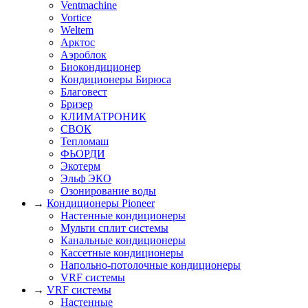
Ventmachine
Vortice
Weltem
Арктос
Аэроблок
Биокондиционер
Кондиционеры Бирюса
Благовест
Бризер
КЛИМАТРОНИК
СВОК
Тепломаш
ФЬОРДИ
Экотерм
Эльф ЭКО
Озонирование воды
→
Кондиционеры Pioneer
Настенные кондиционеры
Мульти сплит системы
Канальные кондиционеры
Кассетные кондиционеры
Напольно-потолочные кондиционеры
VRF системы
→
VRF системы
Настенные