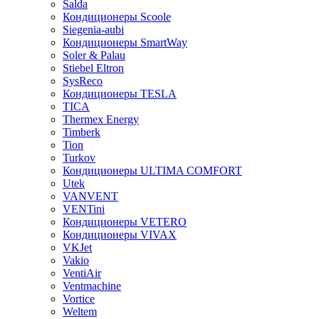
Salda
Кондиционеры Scoole
Siegenia-aubi
Кондиционеры SmartWay
Soler & Palau
Stiebel Eltron
SysReco
Кондиционеры TESLA
TICA
Thermex Energy
Timberk
Tion
Turkov
Кондиционеры ULTIMA COMFORT
Utek
VANVENT
VENTini
Кондиционеры VETERO
Кондиционеры VIVAX
VKJet
Vakio
VentiAir
Ventmachine
Vortice
Weltem