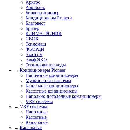
Арктос
Аэроблок
Биокондиционер
Кондиционеры Бирюса
Благовест
Бризер
КЛИМАТРОНИК
СВОК
Тепломаш
ФЬОРДИ
Экотерм
Эльф ЭКО
Озонирование воды
→
Кондиционеры Pioneer
Настенные кондиционеры
Мульти сплит системы
Канальные кондиционеры
Кассетные кондиционеры
Напольно-потолочные кондиционеры
VRF системы
→
VRF системы
Настенные
Кассетные
Канальные
→
Канальные