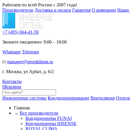
Работаем по всей России с 2007 года!
Производители
Доставка и оплата
Гарантия
О компании
Наши 
+7 (495)
664-41-59
Звоните ежедневно: 9:00 – 18:00
Whatsapp
Telegram
manager@promklimat.ru
г. Москва, ул Арбат, д. 6/2
Контакты
0
Корзина
Инженерные системы
Кондиционирование
Вентиляция
Отопл
Главная
→
Все производители
Кондиционеры FUNAI
Кондиционеры HISENSE
ROYAL CLIMA