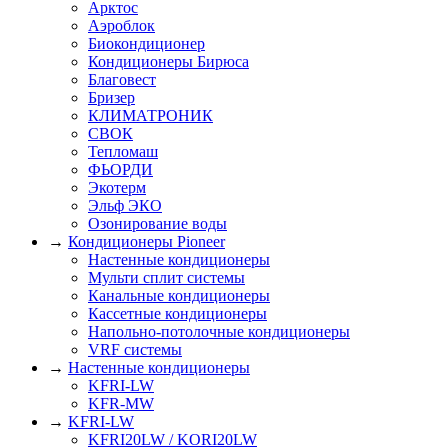
Арктос
Аэроблок
Биокондиционер
Кондиционеры Бирюса
Благовест
Бризер
КЛИМАТРОНИК
СВОК
Тепломаш
ФЬОРДИ
Экотерм
Эльф ЭКО
Озонирование воды
→
Кондиционеры Pioneer
Настенные кондиционеры
Мульти сплит системы
Канальные кондиционеры
Кассетные кондиционеры
Напольно-потолочные кондиционеры
VRF системы
→
Настенные кондиционеры
KFRI-LW
KFR-MW
→
KFRI-LW
KFRI20LW / KORI20LW