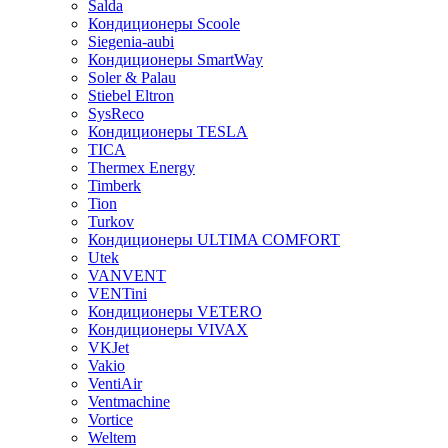
Salda
Кондиционеры Scoole
Siegenia-aubi
Кондиционеры SmartWay
Soler & Palau
Stiebel Eltron
SysReco
Кондиционеры TESLA
TICA
Thermex Energy
Timberk
Tion
Turkov
Кондиционеры ULTIMA COMFORT
Utek
VANVENT
VENTini
Кондиционеры VETERO
Кондиционеры VIVAX
VKJet
Vakio
VentiAir
Ventmachine
Vortice
Weltem