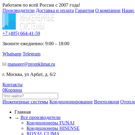
Работаем по всей России с 2007 года!
Производители
Доставка и оплата
Гарантия
О компании
Наши 
+7 (495)
664-41-59
Звоните ежедневно: 9:00 – 18:00
Whatsapp
Telegram
manager@promklimat.ru
г. Москва, ул Арбат, д. 6/2
Контакты
0
Корзина
Инженерные системы
Кондиционирование
Вентиляция
Отопл
Главная
→
Все производители
Кондиционеры FUNAI
Кондиционеры HISENSE
ROYAL CLIMA