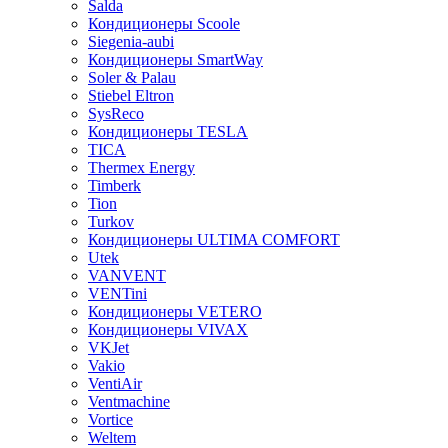
Salda
Кондиционеры Scoole
Siegenia-aubi
Кондиционеры SmartWay
Soler & Palau
Stiebel Eltron
SysReco
Кондиционеры TESLA
TICA
Thermex Energy
Timberk
Tion
Turkov
Кондиционеры ULTIMA COMFORT
Utek
VANVENT
VENTini
Кондиционеры VETERO
Кондиционеры VIVAX
VKJet
Vakio
VentiAir
Ventmachine
Vortice
Weltem