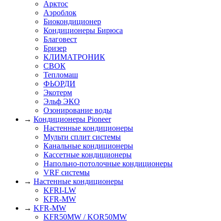
Арктос
Аэроблок
Биокондиционер
Кондиционеры Бирюса
Благовест
Бризер
КЛИМАТРОНИК
СВОК
Тепломаш
ФЬОРДИ
Экотерм
Эльф ЭКО
Озонирование воды
→
Кондиционеры Pioneer
Настенные кондиционеры
Мульти сплит системы
Канальные кондиционеры
Кассетные кондиционеры
Напольно-потолочные кондиционеры
VRF системы
→
Настенные кондиционеры
KFRI-LW
KFR-MW
→
KFR-MW
KFR50MW / KOR50MW