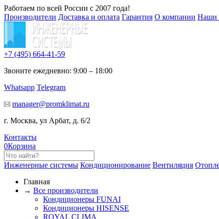
Работаем по всей России с 2007 года!
Производители
Доставка и оплата
Гарантия
О компании
Наши 
+7 (495)
664-41-59
Звоните ежедневно: 9:00 – 18:00
Whatsapp
Telegram
manager@promklimat.ru
г. Москва, ул Арбат, д. 6/2
Контакты
0
Корзина
Инженерные системы
Кондиционирование
Вентиляция
Отопл
Главная
→
Все производители
Кондиционеры FUNAI
Кондиционеры HISENSE
ROYAL CLIMA