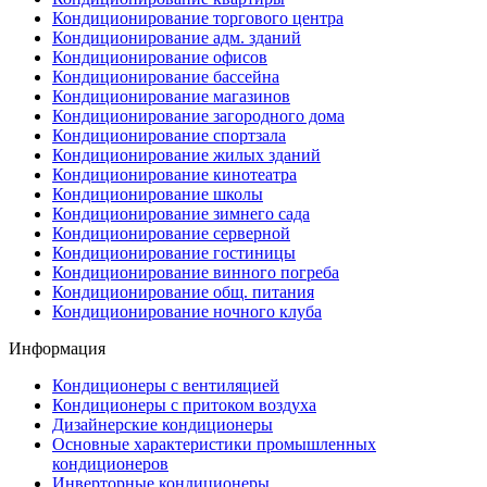
Кондиционирование торгового центра
Кондиционирование адм. зданий
Кондиционирование офисов
Кондиционирование бассейна
Кондиционирование магазинов
Кондиционирование загородного дома
Кондиционирование спортзала
Кондиционирование жилых зданий
Кондиционирование кинотеатра
Кондиционирование школы
Кондиционирование зимнего сада
Кондиционирование серверной
Кондиционирование гостиницы
Кондиционирование винного погреба
Кондиционирование общ. питания
Кондиционирование ночного клуба
Информация
Кондиционеры с вентиляцией
Кондиционеры с притоком воздуха
Дизайнерские кондиционеры
Основные характеристики промышленных
кондиционеров
Инверторные кондиционеры