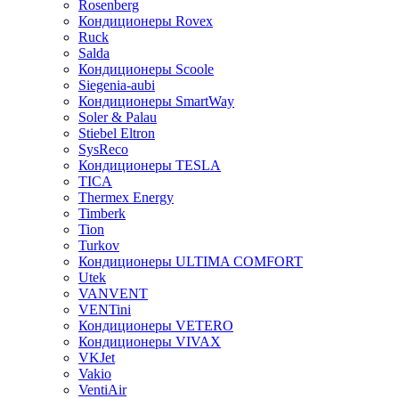
Rosenberg
Кондиционеры Rovex
Ruck
Salda
Кондиционеры Scoole
Siegenia-aubi
Кондиционеры SmartWay
Soler & Palau
Stiebel Eltron
SysReco
Кондиционеры TESLA
TICA
Thermex Energy
Timberk
Tion
Turkov
Кондиционеры ULTIMA COMFORT
Utek
VANVENT
VENTini
Кондиционеры VETERO
Кондиционеры VIVAX
VKJet
Vakio
VentiAir