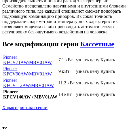
производительность и низкий расход электроэнергии.
Семейство представлено наружными и внутренними блоками
различного типа, где каждый специалист сможет подобрать
подходящую комбинацию приборов. Высокая точность
поддержания параметров и температурных характеристик
позволяют моделям серии производить автоматическую
регулировку без ощутимого воздействия на человека.
Все модификации серии
Кассетные
Pioneer
7.1 кВт
узнать цену
Купить
KFCV71AW
/MBV01AW
Pioneer
9 кВт
узнать цену
Купить
KFCV90AW
/MBV01AW
Pioneer
11.2 кВт
узнать цену
Купить
KFCV112AW
/MBV01AW
Pioneer
14 кВт
узнать цену
Купить
KFCV140AW / MBV01AW
Характеристики серии