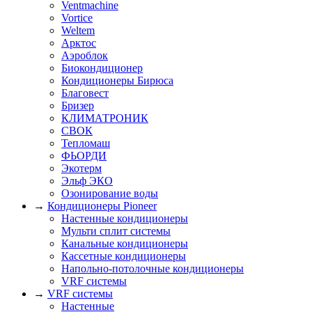
Ventmachine
Vortice
Weltem
Арктос
Аэроблок
Биокондиционер
Кондиционеры Бирюса
Благовест
Бризер
КЛИМАТРОНИК
СВОК
Тепломаш
ФЬОРДИ
Экотерм
Эльф ЭКО
Озонирование воды
→
Кондиционеры Pioneer
Настенные кондиционеры
Мульти сплит системы
Канальные кондиционеры
Кассетные кондиционеры
Напольно-потолочные кондиционеры
VRF системы
→
VRF системы
Настенные