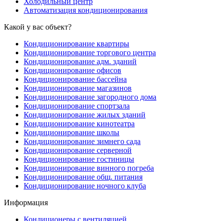
Холодильный центр
Автоматизация кондиционирования
Какой у вас объект?
Кондиционирование квартиры
Кондиционирование торгового центра
Кондиционирование адм. зданий
Кондиционирование офисов
Кондиционирование бассейна
Кондиционирование магазинов
Кондиционирование загородного дома
Кондиционирование спортзала
Кондиционирование жилых зданий
Кондиционирование кинотеатра
Кондиционирование школы
Кондиционирование зимнего сада
Кондиционирование серверной
Кондиционирование гостиницы
Кондиционирование винного погреба
Кондиционирование общ. питания
Кондиционирование ночного клуба
Информация
Кондиционеры с вентиляцией