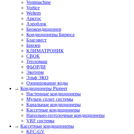
Ventmachine
Vortice
Weltem
Арктос
Аэроблок
Биокондиционер
Кондиционеры Бирюса
Благовест
Бризер
КЛИМАТРОНИК
СВОК
Тепломаш
ФЬОРДИ
Экотерм
Эльф ЭКО
Озонирование воды
→
Кондиционеры Pioneer
Настенные кондиционеры
Мульти сплит системы
Канальные кондиционеры
Кассетные кондиционеры
Напольно-потолочные кондиционеры
VRF системы
→
Кассетные кондиционеры
KFC-GV