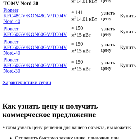
цену
м
14.01 кВт
TC04V Nord-30
Pioneer
≈ 141
узнать
KFC48GV
/KON48GV
/TC04V
Купить
2
цену
м
14.01 кВт
Nord-40
≈ 150
Pioneer
узнать
Купить
2
KFC60GV
/KON60GV
/TC04V
цену
м
15 кВт
Pioneer
≈ 150
узнать
KFC60GV
/KON60GV
/TC04V
Купить
2
цену
м
15 кВт
Nord-40
Pioneer
≈ 150
узнать
KFC60GV
/KON60GV
/TC04V
Купить
2
цену
м
15 кВт
Nord-30
Характеристики серии
Как узнать цену и получить
коммерческое предложение
Чтобы узнать цену решения для вашего объекта, вы можете:
Отправить быструю заявку ниже, приложив при