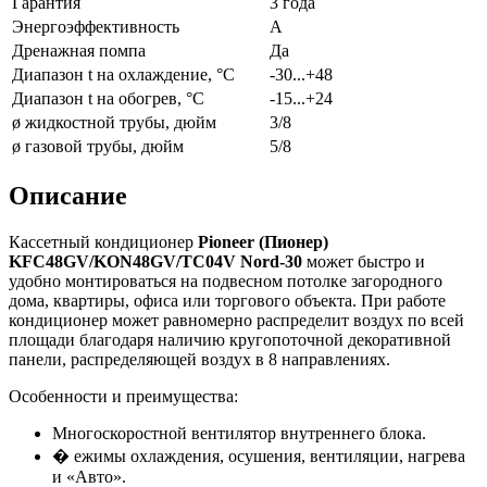
Гарантия
3 года
Энергоэффективность
A
Дренажная помпа
Да
Диапазон t на охлаждение, °С
-30...+48
Диапазон t на обогрев, °С
-15...+24
ø жидкостной трубы, дюйм
3/8
ø газовой трубы, дюйм
5/8
Описание
Кассетный кондиционер
Pioneer (Пионер)
KFC48GV/KON48GV/TC04V Nord-30
может быстро и
удобно монтироваться на подвесном потолке загородного
дома, квартиры, офиса или торгового объекта. При работе
кондиционер может равномерно распределит воздух по всей
площади благодаря наличию кругопоточной декоративной
панели, распределяющей воздух в 8 направлениях.
Особенности и преимущества:
Многоскоростной вентилятор внутреннего блока.
� ежимы охлаждения, осушения, вентиляции, нагрева
и «Авто».