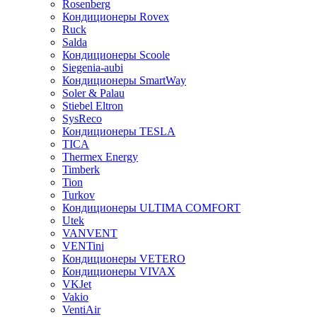
Rosenberg
Кондиционеры Rovex
Ruck
Salda
Кондиционеры Scoole
Siegenia-aubi
Кондиционеры SmartWay
Soler & Palau
Stiebel Eltron
SysReco
Кондиционеры TESLA
TICA
Thermex Energy
Timberk
Tion
Turkov
Кондиционеры ULTIMA COMFORT
Utek
VANVENT
VENTini
Кондиционеры VETERO
Кондиционеры VIVAX
VKJet
Vakio
VentiAir