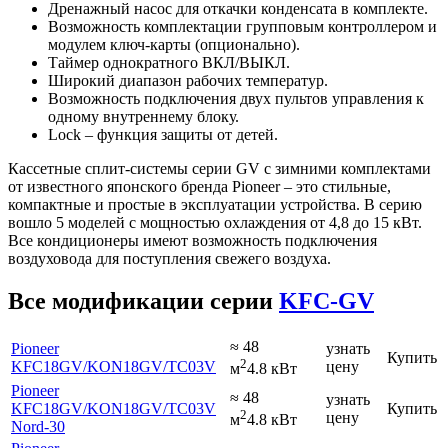
Дренажный насос для откачки конденсата в комплекте.
Возможность комплектации групповым контроллером и
модулем ключ-карты (опционально).
Таймер однократного ВКЛ/ВЫКЛ.
Широкий диапазон рабочих температур.
Возможность подключения двух пультов управления к
одному внутреннему блоку.
Lock – функция защиты от детей.
Кассетные сплит-системы серии GV с зимними комплектами
от известного японского бренда Pioneer – это стильные,
компактные и простые в эксплуатации устройства. В серию
вошло 5 моделей с мощностью охлаждения от 4,8 до 15 кВт.
Все кондиционеры имеют возможность подключения
воздуховода для поступления свежего воздуха.
Все модификации серии
KFC-GV
≈ 48
Pioneer
узнать
Купить
2
KFC18GV
/KON18GV
/TC03V
цену
м
4.8 кВт
Pioneer
≈ 48
узнать
KFC18GV
/KON18GV
/TC03V
Купить
2
цену
м
4.8 кВт
Nord-30