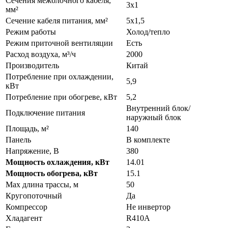
Сечения межблочного кабеля,
3x1
мм²
Сечение кабеля питания, мм²
5x1,5
Режим работы
Холод/тепло
Режим приточной вентиляции
Есть
Расход воздуха, м³/ч
2000
Производитель
Китай
Потребление при охлаждении,
5,9
кВт
Потребление при обогреве, кВт
5,2
Внутренний блок/
Подключение питания
наружный блок
Площадь, м²
140
Панель
В комплекте
Напряжение, В
380
Мощность охлаждения, кВт
14.01
Мощность обогрева, кВт
15.1
Max длина трассы, м
50
Кругопоточный
Да
Компрессор
Не инвертор
Хладагент
R410A