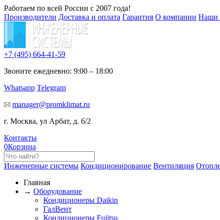
Работаем по всей России с 2007 года!
Производители
Доставка и оплата
Гарантия
О компании
Наши 
+7 (495)
664-41-59
Звоните ежедневно: 9:00 – 18:00
Whatsapp
Telegram
manager@promklimat.ru
г. Москва, ул Арбат, д. 6/2
Контакты
0
Корзина
Инженерные системы
Кондиционирование
Вентиляция
Отопл
Главная
→
Оборудование
Кондиционеры Daikin
ГалВент
Кондиционеры Fujitsu