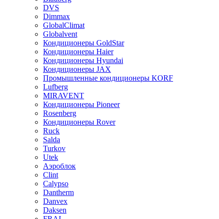
DVS
Dimmax
GlobalClimat
Globalvent
Кондиционеры GoldStar
Кондиционеры Haier
Кондиционеры Hyundai
Кондиционеры JAX
Промышленные кондиционеры KORF
Lufberg
MIRAVENT
Кондиционеры Pioneer
Rosenberg
Кондиционеры Rover
Ruck
Salda
Turkov
Utek
Аэроблок
Clint
Calypso
Dantherm
Danvex
Daksen
FRAL