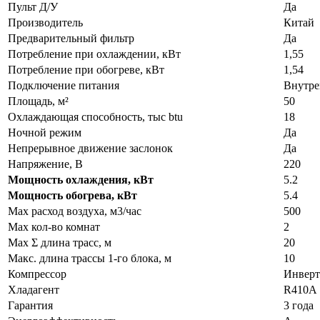
Пульт Д/У
Да
Производитель
Китай
Предварительный фильтр
Да
Потребление при охлаждении, кВт
1,55
Потребление при обогреве, кВт
1,54
Подключение питания
Внутре
Площадь, м²
50
Охлаждающая способность, тыс btu
18
Ночной режим
Да
Непрерывное движение заслонок
Да
Напряжение, В
220
Мощность охлаждения, кВт
5.2
Мощность обогрева, кВт
5.4
Max расход воздуха, м3/час
500
Max кол-во комнат
2
Max Σ длина трасс, м
20
Макс. длина трассы 1-го блока, м
10
Компрессор
Инверт
Хладагент
R410A
Гарантия
3 года