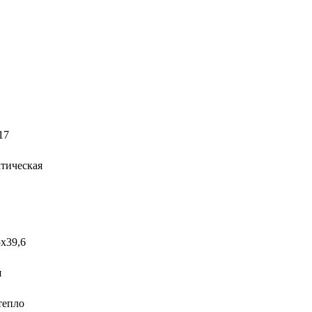
17
тическая
5х39,6
я
тепло