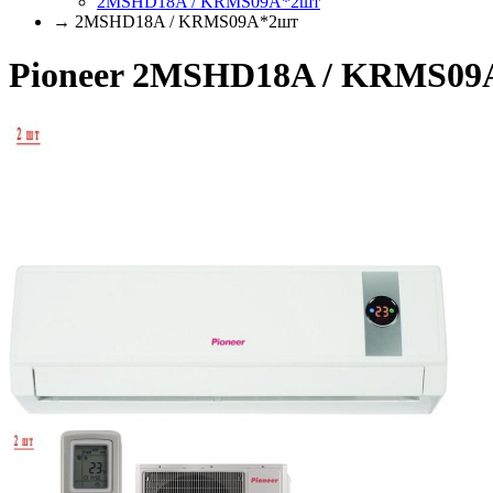
2MSHD18A / KRMS09A*2шт
→ 2MSHD18A / KRMS09A*2шт
Pioneer 2MSHD18A / KRMS09