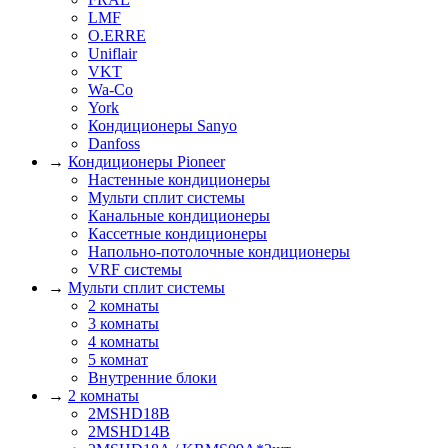
LMF
O.ERRE
Uniflair
VKT
Wa-Co
York
Кондиционеры Sanyo
Danfoss
→
Кондиционеры Pioneer
Настенные кондиционеры
Мульти сплит системы
Канальные кондиционеры
Кассетные кондиционеры
Напольно-потолочные кондиционеры
VRF системы
→
Мульти сплит системы
2 комнаты
3 комнаты
4 комнаты
5 комнат
Внутренние блоки
→
2 комнаты
2MSHD18B
2MSHD14B