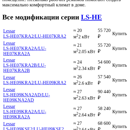
максимально комфортный климат в доме.
Все модификации серии
LS-HE
≈ 20
55 720
Lessar
Купить
2
LS-HE07KRA2
/LU-HE07KRA2
₽
м
2 кВт
Lessar
≈ 21
55 720
LS-HE07KRA2A
/LU-
Купить
2
₽
м
2.05 кВт
HE07KRA2A
Lessar
≈ 24
54 600
LS-HE07KRA2B
/LU-
Купить
2
₽
м
2.34 кВт
HE07KRA2B
≈ 26
57 540
Lessar
Купить
2
LS-HE09KRA2
/LU-HE09KRA2
₽
м
2.6 кВт
Lessar
≈ 27
90 440
LS-HE09KNA2AD
/LU-
Купить
2
₽
м
2.63 кВт
HE09KNA2AD
Lessar
≈ 27
58 240
LS-HE09KRA2A
/LU-
Купить
2
₽
м
2.64 кВт
HE09KRA2A
≈ 27
68 600
Lessar
Купить
2
LS-HE09KSE2
/LU-HE09KSE2
₽
м
2.64 кВт