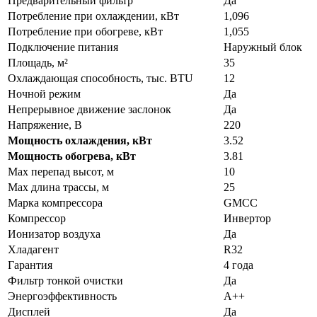
Предварительный фильтр
Да
Потребление при охлаждении, кВт
1,096
Потребление при обогреве, кВт
1,055
Подключение питания
Наружный блок
Площадь, м²
35
Охлаждающая способность, тыс. BTU
12
Ночной режим
Да
Непрерывное движение заслонок
Да
Напряжение, В
220
Мощность охлаждения, кВт
3.52
Мощность обогрева, кВт
3.81
Max перепад высот, м
10
Max длина трассы, м
25
Марка компрессора
GMCC
Компрессор
Инвертор
Ионизатор воздуха
Да
Хладагент
R32
Гарантия
4 года
Фильтр тонкой очистки
Да
Энергоэффективность
A++
Дисплей
Да