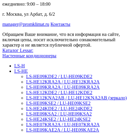
ежедневно: 9:00 – 18:00
г. Москва, ул Арбат, д. 6/2
manager@promklimat.ru
Контакты
Обращаем Ваше внимание, что вся информация на сайте,
включая цены, носит исключительно ознакомительный
характер и не является публичной офертой.
Каталог Lessar:
Настенные кондиционеры
LS-H
LS-HE
LS-HE09KDE2 / LU-HE09KDE2
LS-HE12KRA2A / LU-HE12KRA2A
LS-HE09KRA2A / LU-HE09KRA2A
LS-HE12KDE2 / LU-HE12KDE2
LS-HE12KNA2AB / LU-HE12KNA2AB (зеркало)
LS-HE09KSE2 / LU-HE09KSE2
LS-HE24KDE2 / LU-HE24KDE2
LS-HE09KSA2 / LU-HE09KSA2
LS-HE24KSE2 / LU-HE24KSE2
LS-HE07KRA2A / LU-HE07KRA2A
LS-HE09KAE2A / LU-HE09KAE2A