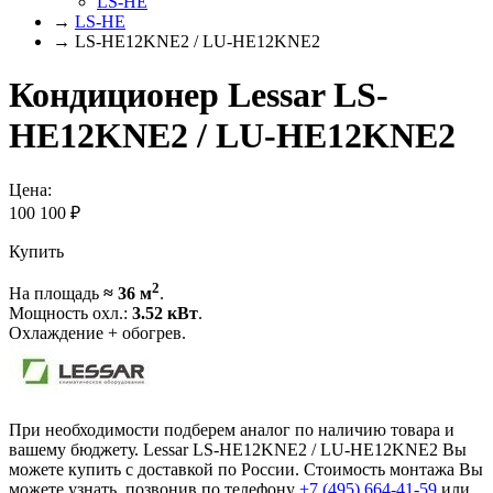
LS-HE
→
LS-HE
→ LS-HE12KNE2 / LU-HE12KNE2
Кондиционер Lessar LS-
HE12KNE2 / LU-HE12KNE2
Цена:
100 100
₽
Купить
2
На площадь
≈ 36 м
.
Мощность охл.:
3.52 кВт
.
Охлаждение + обогрев.
При необходимости подберем аналог по наличию товара и
вашему бюджету. Lessar LS-HE12KNE2 / LU-HE12KNE2 Вы
можете купить с доставкой по России. Стоимость монтажа Вы
можете узнать, позвонив по телефону
+7 (495)
664-41-59
или