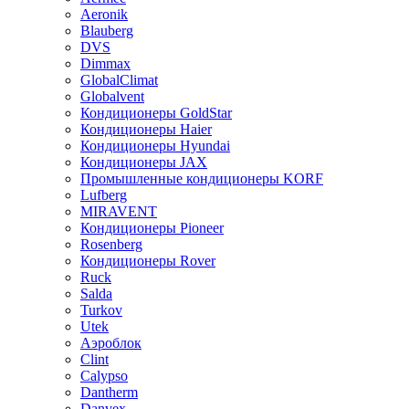
Aeronik
Blauberg
DVS
Dimmax
GlobalClimat
Globalvent
Кондиционеры GoldStar
Кондиционеры Haier
Кондиционеры Hyundai
Кондиционеры JAX
Промышленные кондиционеры KORF
Lufberg
MIRAVENT
Кондиционеры Pioneer
Rosenberg
Кондиционеры Rover
Ruck
Salda
Turkov
Utek
Аэроблок
Clint
Calypso
Dantherm
Danvex