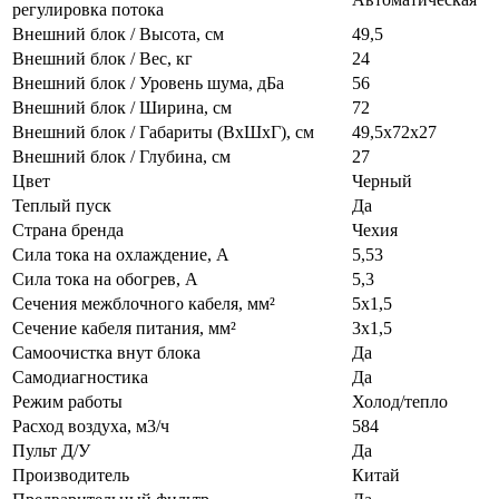
регулировка потока
Внешний блок / Высота, см
49,5
Внешний блок / Вес, кг
24
Внешний блок / Уровень шума, дБа
56
Внешний блок / Ширина, см
72
Внешний блок / Габариты (ВхШхГ), см
49,5х72х27
Внешний блок / Глубина, см
27
Цвет
Черный
Теплый пуск
Да
Страна бренда
Чехия
Сила тока на охлаждение, А
5,53
Сила тока на обогрев, А
5,3
Сечения межблочного кабеля, мм²
5х1,5
Сечение кабеля питания, мм²
3х1,5
Самоочистка внут блока
Да
Самодиагностика
Да
Режим работы
Холод/тепло
Расход воздуха, м3/ч
584
Пульт Д/У
Да
Производитель
Китай