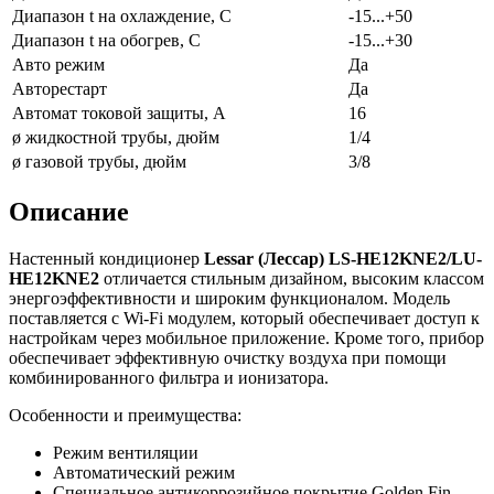
Диапазон t на охлаждение, С
-15...+50
Диапазон t на обогрев, С
-15...+30
Авто режим
Да
Авторестарт
Да
Автомат токовой защиты, А
16
ø жидкостной трубы, дюйм
1/4
ø газовой трубы, дюйм
3/8
Описание
Настенный кондиционер
Lessar (Лессар) LS-HE12KNE2/LU-
HE12KNE2
отличается стильным дизайном, высоким классом
энергоэффективности и широким функционалом. Модель
поставляется с Wi-Fi модулем, который обеспечивает доступ к
настройкам через мобильное приложение. Кроме того, прибор
обеспечивает эффективную очистку воздуха при помощи
комбинированного фильтра и ионизатора.
Особенности и преимущества:
Режим вентиляции
Автоматический режим
Специальное антикоррозийное покрытие Golden Fin