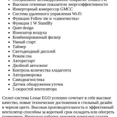
Высокие сезонные показатели энергоэффективности
Инверторный компрессор GMCC
Система удаленного управления Wi-Fi
Функции Follow me и «самоочистка»
Функция 1 W StandBy
Quiet design
Ионизатор воздуха
Комбинированный фильтр
Умный старт
Таймер
С
ветодиодный дисплей
Режим сна
Авторестарт
Двойной автосвинг
Контроль количества хладагента
Авторазморозка
Самодиагностика
Датчик обнаружения утечек
5 скоростей вентилятора
Сплит-система Lessar EGO успешно сочетает в себе высокое
качество, новые технические достижения и стильный дизайн
в черном цвете. Высокая производительность и эффективный
вентилятор способны за короткий срок охладить или обогреть
помещение. Несколько рабочих режимов помогают создать