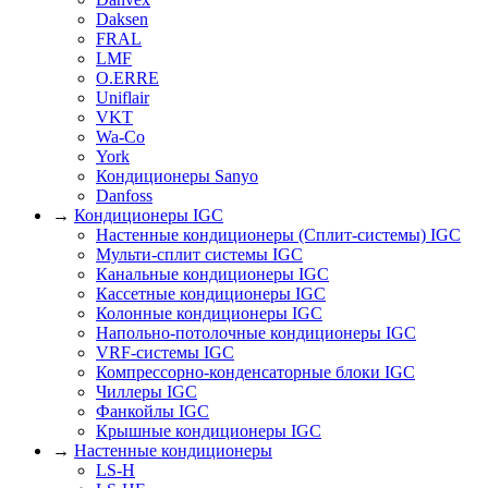
Daksen
FRAL
LMF
O.ERRE
Uniflair
VKT
Wa-Co
York
Кондиционеры Sanyo
Danfoss
→
Кондиционеры IGC
Настенные кондиционеры (Сплит-системы) IGC
Мульти-сплит системы IGC
Канальные кондиционеры IGC
Кассетные кондиционеры IGC
Колонные кондиционеры IGC
Напольно-потолочные кондиционеры IGC
VRF-системы IGC
Компрессорно-конденсаторные блоки IGC
Чиллеры IGC
Фанкойлы IGC
Крышные кондиционеры IGC
→
Настенные кондиционеры
LS-H