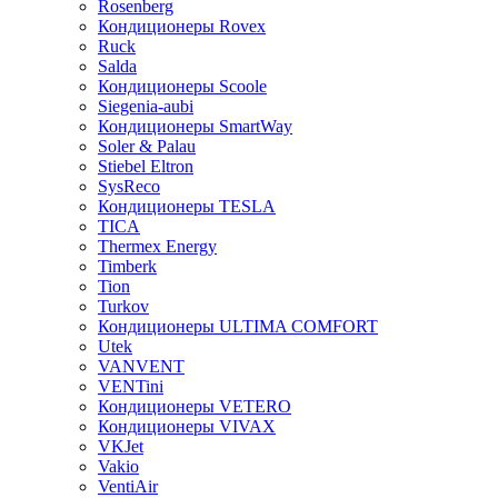
Rosenberg
Кондиционеры Rovex
Ruck
Salda
Кондиционеры Scoole
Siegenia-aubi
Кондиционеры SmartWay
Soler & Palau
Stiebel Eltron
SysReco
Кондиционеры TESLA
TICA
Thermex Energy
Timberk
Tion
Turkov
Кондиционеры ULTIMA COMFORT
Utek
VANVENT
VENTini
Кондиционеры VETERO
Кондиционеры VIVAX
VKJet
Vakio
VentiAir