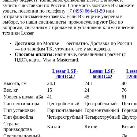
купить с доставкой по России. Стоимость монтажа Вы можете
узнать, позвонив по телефону
+7 (495)
664-41-59
или
отправив письменную заявку. Если Вы ещё не уверены в
выборе, то наши специалисты проконсультируют Вас по
вопросам, связанным с продажей и установкой климатической
техники Lessar.
Доставка
по Москве — бесплатно.
Доставка по России
— по тарифам ТК, уточните это у менеджера.
Способы оплаты
:
наличные, безналичный расчет (с
НДС), карты Visa и Mastercard.
Lessar LSF-
Lessar LSF-
Less
200DG42
600DG42
220
Высота, см
24.1
24.1
40
Вес, кг
15
24
76
Уровень шума, дБа
41
45
61
Тип вентилятора
Центробежный
Центробежный
Центр
Тип установки
Горизонтальный
Горизонтальный
Горизо
Тип фанкойла
Четырехтрубный
Четырехтрубный
Двухт
Страна
Китай
Китай
Китай
производства
Средненапорный
Да