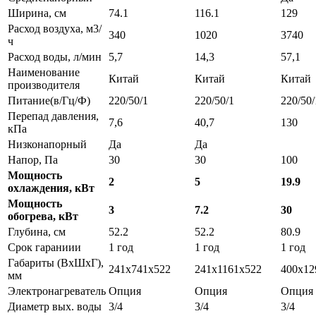
Ширина, см
74.1
116.1
129
Расход воздуха, м3/
340
1020
3740
ч
Расход воды, л/мин
5,7
14,3
57,1
Наименование
Китай
Китай
Китай
производителя
Питание(в/Гц/Ф)
220/50/1
220/50/1
220/50/
Перепад давления,
7,6
40,7
130
кПа
Низконапорный
Да
Да
Напор, Па
30
30
100
Мощность
2
5
19.9
охлаждения, кВт
Мощность
3
7.2
30
обогрева, кВт
Глубина, см
52.2
52.2
80.9
Срок гараниии
1 год
1 год
1 год
Габариты (ВxШxГ),
241x741x522
241x1161x522
400x12
мм
Электронагреватель
Опция
Опция
Опция
Диаметр вых. воды
3/4
3/4
3/4