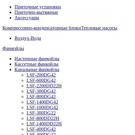
Приточные установки
Приточно-вытяжные
Аксессуары
Компрессорно-конденсаторные блоки
Тепловые насосы
Воздух-Вода
Фанкойлы
Настенные фанкойлы
Кассетные фанкойлы
Канальные фанкойлы
LSF-200DG42
LSF-600DG42
LSF-2200DD22H
LSF-300DG42
LSF-800DG42
LSF-1400DG42
LSF-1000DG42
LSF-300DG22
LSF-800DD22H
LSF-1400DD22H
LSF-400DG42
LSF-400DG22