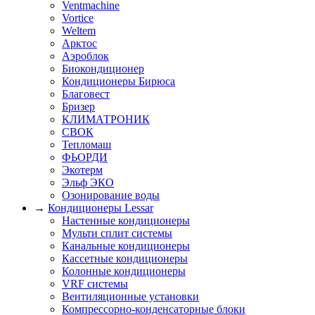
Ventmachine
Vortice
Weltem
Арктос
Аэроблок
Биокондиционер
Кондиционеры Бирюса
Благовест
Бризер
КЛИМАТРОНИК
СВОК
Тепломаш
ФЬОРДИ
Экотерм
Эльф ЭКО
Озонирование воды
→
Кондиционеры Lessar
Настенные кондиционеры
Мульти сплит системы
Канальные кондиционеры
Кассетные кондиционеры
Колонные кондиционеры
VRF системы
Вентиляционные установки
Компрессорно-конденсаторные блоки