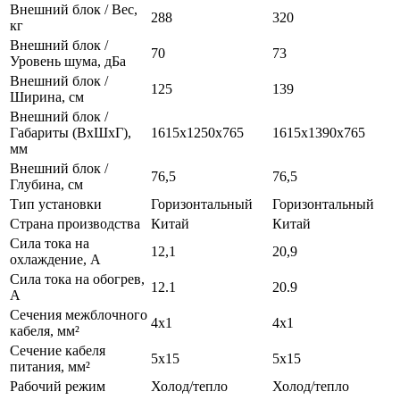
Внешний блок / Вес,
288
320
кг
Внешний блок /
70
73
Уровень шума, дБа
Внешний блок /
125
139
Ширина, см
Внешний блок /
Габариты (ВхШхГ),
1615х1250х765
1615x1390x765
мм
Внешний блок /
76,5
76,5
Глубина, см
Тип установки
Горизонтальный
Горизонтальный
Страна производства
Китай
Китай
Сила тока на
12,1
20,9
охлаждение, А
Сила тока на обогрев,
12.1
20.9
А
Сечения межблочного
4x1
4x1
кабеля, мм²
Сечение кабеля
5x15
5x15
питания, мм²
Рабочий режим
Холод/тепло
Холод/тепло