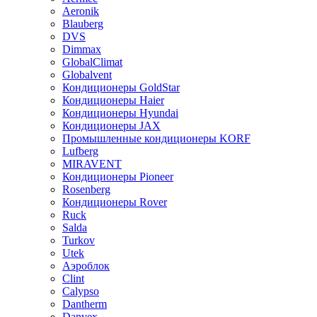
Aeronik
Blauberg
DVS
Dimmax
GlobalClimat
Globalvent
Кондиционеры GoldStar
Кондиционеры Haier
Кондиционеры Hyundai
Кондиционеры JAX
Промышленные кондиционеры KORF
Lufberg
MIRAVENT
Кондиционеры Pioneer
Rosenberg
Кондиционеры Rover
Ruck
Salda
Turkov
Utek
Аэроблок
Clint
Calypso
Dantherm
Danvex