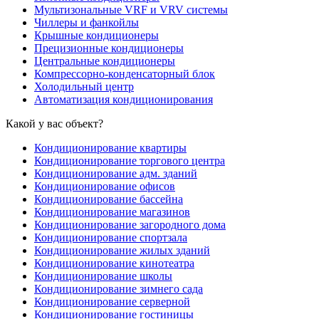
Мультизональные VRF и VRV системы
Чиллеры и фанкойлы
Крышные кондиционеры
Прецизионные кондиционеры
Центральные кондиционеры
Компрессорно-конденсаторный блок
Холодильный центр
Автоматизация кондиционирования
Какой у вас объект?
Кондиционирование квартиры
Кондиционирование торгового центра
Кондиционирование адм. зданий
Кондиционирование офисов
Кондиционирование бассейна
Кондиционирование магазинов
Кондиционирование загородного дома
Кондиционирование спортзала
Кондиционирование жилых зданий
Кондиционирование кинотеатра
Кондиционирование школы
Кондиционирование зимнего сада
Кондиционирование серверной
Кондиционирование гостиницы