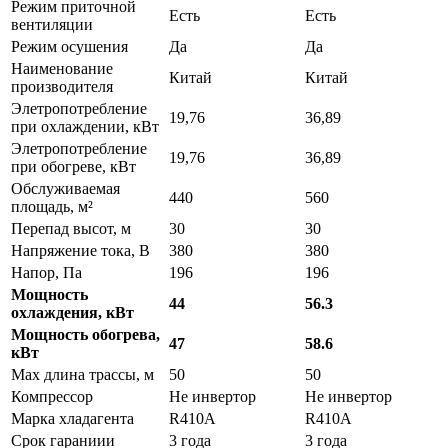
Режим приточной
Есть
Есть
вентиляции
Режим осушения
Да
Да
Наименование
Китай
Китай
производителя
Элетропотребление
19,76
36,89
при охлаждении, кВт
Элетропотребление
19,76
36,89
при обогреве, кВт
Обслуживаемая
440
560
площадь, м²
Перепад высот, м
30
30
Напряжение тока, В
380
380
Напор, Па
196
196
Мощность
44
56.3
охлаждения, кВт
Мощность обогрева,
47
58.6
кВт
Max длина трассы, м
50
50
Компрессор
Не инвертор
Не инвертор
Марка хладагента
R410A
R410A
Срок гараниии
3 года
3 года