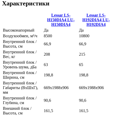
Характеристики
Lessar LS-
Lessar LS-
H150DIA4
LU-
H192DIA4
LU-
H150DIA4
H192DIA4
Высоконапорный
Да
Да
Воздухообмен, м³/ч
8500
10800
Внутренний блок /
66,9
66,9
Высота, см
Внутренний блок /
208
215
Вес, кг
Внутренний блок /
63
65
Уровень шума, дБа
Внутренний блок /
198,8
198,8
Ширина, см
Внутренний блок /
Габариты (ВхШхГ),
669х1988х906
669х1988х906
мм
Внутренний блок /
90,6
90,6
Глубина, см
Внешний блок /
161,5
161,5
Высота, см