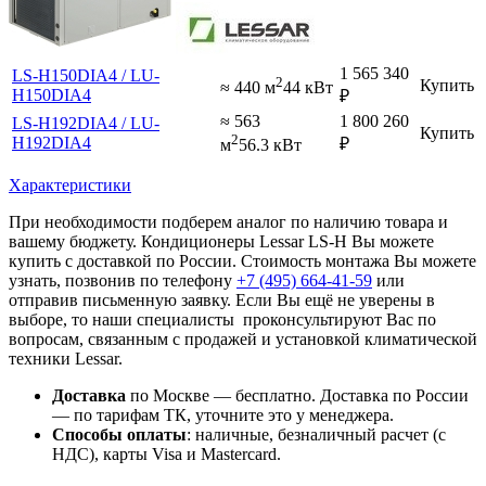
1 565 340
LS-H150DIA4 / LU-
2
Купить
≈ 440 м
44 кВт
H150DIA4
₽
≈ 563
1 800 260
LS-H192DIA4 / LU-
Купить
2
H192DIA4
₽
м
56.3 кВт
Характеристики
При необходимости подберем аналог по наличию товара и
вашему бюджету. Кондиционеры Lessar LS-H Вы можете
купить с доставкой по России. Стоимость монтажа Вы можете
узнать, позвонив по телефону
+7 (495)
664-41-59
или
отправив письменную заявку. Если Вы ещё не уверены в
выборе, то наши специалисты проконсультируют Вас по
вопросам, связанным с продажей и установкой климатической
техники Lessar.
Доставка
по Москве — бесплатно.
Доставка по России
— по тарифам ТК, уточните это у менеджера.
Способы оплаты
:
наличные, безналичный расчет (с
НДС), карты Visa и Mastercard.