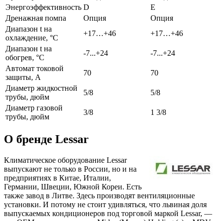
Энергоэффективность
D
E
Дренажная помпа
Опция
Опция
Диапазон t на
+17…+46
+17…+46
охлаждение, °С
Диапазон t на
-7...+24
-7...+24
обогрев, °С
Автомат токовой
70
70
защиты, A
Диаметр жидкостной
5/8
5/8
трубы, дюйм
Диаметр газовой
3/8
1 3/8
трубы, дюйм
О бренде Lessar
Климатическое оборудование Lessar
выпускают не только в России, но и на
предприятиях в Китае, Италии,
Германии, Швеции, Южной Кореи. Есть
также завод в Литве. Здесь производят вентиляционные
установки. И потому не стоит удивляться, что львиная доля
выпускаемых кондиционеров под торговой маркой Lessar, —