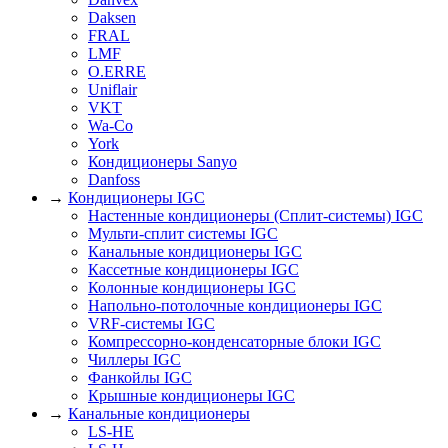
Daksen
FRAL
LMF
O.ERRE
Uniflair
VKT
Wa-Co
York
Кондиционеры Sanyo
Danfoss
→
Кондиционеры IGC
Настенные кондиционеры (Сплит-системы) IGC
Мульти-сплит системы IGC
Канальные кондиционеры IGC
Кассетные кондиционеры IGC
Колонные кондиционеры IGC
Напольно-потолочные кондиционеры IGC
VRF-системы IGC
Компрессорно-конденсаторные блоки IGC
Чиллеры IGC
Фанкойлы IGC
Крышные кондиционеры IGC
→
Канальные кондиционеры
LS-HE