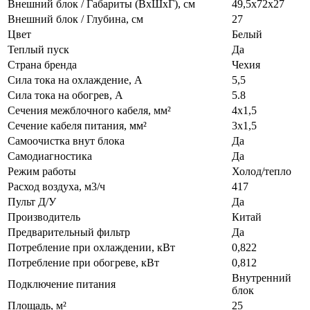
Внешний блок / Габариты (ВхШхГ), см
49,5х72х27
Внешний блок / Глубина, см
27
Цвет
Белый
Теплый пуск
Да
Страна бренда
Чехия
Сила тока на охлаждение, А
5,5
Сила тока на обогрев, А
5.8
Сечения межблочного кабеля, мм²
4х1,5
Сечение кабеля питания, мм²
3х1,5
Самоочистка внут блока
Да
Самодиагностика
Да
Режим работы
Холод/тепло
Расход воздуха, м3/ч
417
Пульт Д/У
Да
Производитель
Китай
Предварительный фильтр
Да
Потребление при охлаждении, кВт
0,822
Потребление при обогреве, кВт
0,812
Внутренний
Подключение питания
блок
Площадь, м²
25