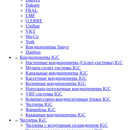
Daksen
FRAL
LMF
O.ERRE
Uniflair
VKT
Wa-Co
York
Кондиционеры Sanyo
Danfoss
→
Кондиционеры IGC
Настенные кондиционеры (Сплит-системы) IGC
Мульти-сплит системы IGC
Канальные кондиционеры IGC
Кассетные кондиционеры IGC
Колонные кондиционеры IGC
Напольно-потолочные кондиционеры IGC
VRF-системы IGC
Компрессорно-конденсаторные блоки IGC
Чиллеры IGC
Фанкойлы IGC
Крышные кондиционеры IGC
→
Чиллеры IGC
Чиллеры с воздушным охлаждением IGC