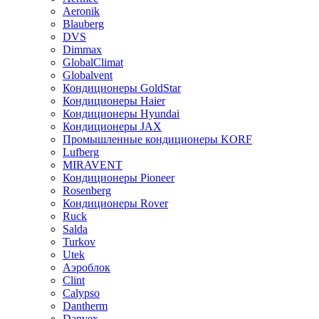
Aeronik
Blauberg
DVS
Dimmax
GlobalClimat
Globalvent
Кондиционеры GoldStar
Кондиционеры Haier
Кондиционеры Hyundai
Кондиционеры JAX
Промышленные кондиционеры KORF
Lufberg
MIRAVENT
Кондиционеры Pioneer
Rosenberg
Кондиционеры Rover
Ruck
Salda
Turkov
Utek
Аэроблок
Clint
Calypso
Dantherm
Danvex