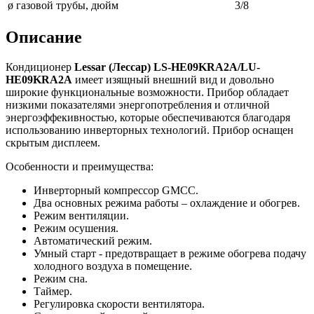
ø газовой трубы, дюйм
3/8
Описание
Кондиционер
Lessar
(Лессар)
LS-
HE09
KRA2
A/
LU-
HE09
KRA2
A
имеет изящный внешний вид и довольно
широкие функциональные возможности. Прибор обладает
низкими показателями энергопотребления и отличной
энергоэффекивностью, которые обеспечиваются благодаря
использованию инверторных технологий. Прибор оснащен
скрытым дисплеем.
Особенности и преимущества:
Инверторный компрессор GMCC.
Два основных режима работы – охлаждение и обогрев.
Режим вентиляции.
Режим осушения.
Автоматический режим.
Умный старт - предотвращает в режиме обогрева подачу
холодного воздуха в помещение.
Режим сна.
Таймер.
Регулировка скорости вентилятора.