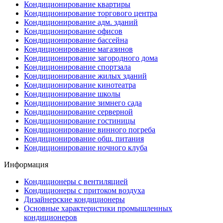
Кондиционирование квартиры
Кондиционирование торгового центра
Кондиционирование адм. зданий
Кондиционирование офисов
Кондиционирование бассейна
Кондиционирование магазинов
Кондиционирование загородного дома
Кондиционирование спортзала
Кондиционирование жилых зданий
Кондиционирование кинотеатра
Кондиционирование школы
Кондиционирование зимнего сада
Кондиционирование серверной
Кондиционирование гостиницы
Кондиционирование винного погреба
Кондиционирование общ. питания
Кондиционирование ночного клуба
Информация
Кондиционеры с вентиляцией
Кондиционеры с притоком воздуха
Дизайнерские кондиционеры
Основные характеристики промышленных
кондиционеров