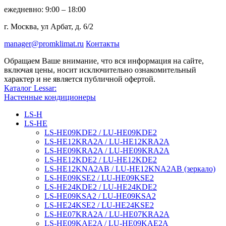
ежедневно: 9:00 – 18:00
г. Москва, ул Арбат, д. 6/2
manager@promklimat.ru
Контакты
Обращаем Ваше внимание, что вся информация на сайте,
включая цены, носит исключительно ознакомительный
характер и не является публичной офертой.
Каталог Lessar:
Настенные кондиционеры
LS-H
LS-HE
LS-HE09KDE2 / LU-HE09KDE2
LS-HE12KRA2A / LU-HE12KRA2A
LS-HE09KRA2A / LU-HE09KRA2A
LS-HE12KDE2 / LU-HE12KDE2
LS-HE12KNA2AB / LU-HE12KNA2AB (зеркало)
LS-HE09KSE2 / LU-HE09KSE2
LS-HE24KDE2 / LU-HE24KDE2
LS-HE09KSA2 / LU-HE09KSA2
LS-HE24KSE2 / LU-HE24KSE2
LS-HE07KRA2A / LU-HE07KRA2A
LS-HE09KAE2A / LU-HE09KAE2A