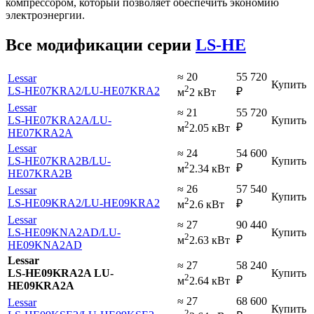
компрессором, который позволяет обеспечить экономию
электроэнергии.
Все модификации серии
LS-HE
≈ 20
55 720
Lessar
Купить
2
LS-HE07KRA2
/LU-HE07KRA2
₽
м
2 кВт
Lessar
≈ 21
55 720
LS-HE07KRA2A
/LU-
Купить
2
₽
м
2.05 кВт
HE07KRA2A
Lessar
≈ 24
54 600
LS-HE07KRA2B
/LU-
Купить
2
₽
м
2.34 кВт
HE07KRA2B
≈ 26
57 540
Lessar
Купить
2
LS-HE09KRA2
/LU-HE09KRA2
₽
м
2.6 кВт
Lessar
≈ 27
90 440
LS-HE09KNA2AD
/LU-
Купить
2
₽
м
2.63 кВт
HE09KNA2AD
Lessar
≈ 27
58 240
LS-HE09KRA2A LU-
Купить
2
₽
м
2.64 кВт
HE09KRA2A
≈ 27
68 600
Lessar
Купить
2