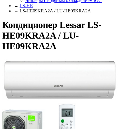
Чиллеры с водяным охлаждением IGC
→
LS-HE
→ LS-HE09KRA2A / LU-HE09KRA2A
Кондиционер Lessar LS-
HE09KRA2A / LU-
HE09KRA2A