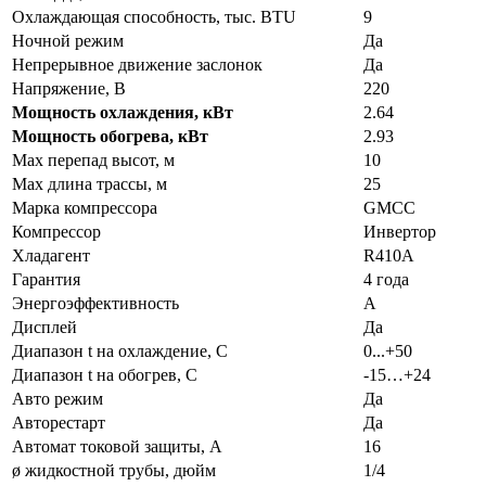
Охлаждающая способность, тыс. BTU
9
Ночной режим
Да
Непрерывное движение заслонок
Да
Напряжение, В
220
Мощность охлаждения, кВт
2.64
Мощность обогрева, кВт
2.93
Max перепад высот, м
10
Max длина трассы, м
25
Марка компрессора
GMCC
Компрессор
Инвертор
Хладагент
R410A
Гарантия
4 года
Энергоэффективность
A
Дисплей
Да
Диапазон t на охлаждение, С
0...+50
Диапазон t на обогрев, С
-15…+24
Авто режим
Да
Авторестарт
Да
Автомат токовой защиты, А
16
ø жидкостной трубы, дюйм
1/4