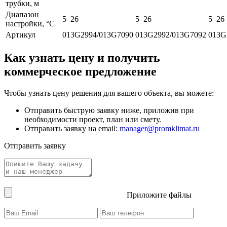
трубки, м
Диапазон
5–26
5–26
5–26
настройки, °С
Артикул
013G2994/013G7090
013G2992/013G7092
013G
Как узнать цену и получить
коммерческое предложение
Чтобы узнать цену решения для вашего объекта, вы можете:
Отправить быструю заявку ниже, приложив при
необходимости проект, план или смету.
Отправить заявку на email:
manager@promklimat.ru
Отправить заявку
Приложите файлы