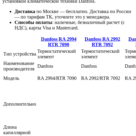
установкой климатической техники Danfoss.
Доставка
по Москве — бесплатно.
Доставка по России
— по тарифам ТК, уточните это у менеджера.
Способы оплаты
:
наличные, безналичный расчет (с
НДС), карты Visa и Mastercard.
Danfoss RA 2994
Danfoss RA 2992
Dan
RTR 7090
RTR 7092
Термостатический
Термостатический
Терм
Тип устройства
элемент
элемент
элем
Наименование
Danfoss
Danfoss
Danf
производителя
Модель
RA 2994/RTR 7090
RA 2992/RTR 7092
RA 2
Дополнительно
Длина
капиллярной