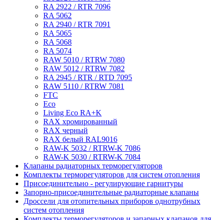
RA 2922 / RTR 7096
RA 5062
RA 2940 / RTR 7091
RA 5065
RA 5068
RA 5074
RAW 5010 / RTRW 7080
RAW 5012 / RTRW 7082
RA 2945 / RTR / RTD 7095
RAW 5110 / RTRW 7081
FTC
Eco
Living Eco RA+K
RAХ хромированный
RAX черный
RAX белый RAL9016
RAW-K 5032 / RTRW-K 7086
RAW-K 5030 / RTRW-K 7084
Клапаны радиаторных терморегуляторов
Комплекты терморегуляторов для систем отопления
Присоединительно - регулирующие гарнитуры
Запорно-присоединительные радиаторные клапаны
Дроссели для отопительных приборов однотрубных
систем отопления
Комплекты терморегуляторов и запарных клапанов для