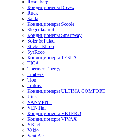
Rosenberg
Кондиционеры Rovex
Ruck
Salda
Кондиционеры Scoole
Siegenia-aubi
Кондиционеры SmartWay
Soler & Palau
Stiebel Eltron
SysReco
Кондиционеры TESLA
TICA
Thermex Energy
Timberk
Tion
Turkov
Кондиционеры ULTIMA COMFORT
Utek
VANVENT
VENTini
Кондиционеры VETERO
Кондиционеры VIVAX
VKJet
Vakio
VentiAir