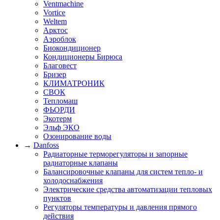
Ventmachine
Vortice
Weltem
Арктос
Аэроблок
Биокондиционер
Кондиционеры Бирюса
Благовест
Бризер
КЛИМАТРОНИК
СВОК
Тепломаш
ФЬОРДИ
Экотерм
Эльф ЭКО
Озонирование воды
→
Danfoss
Радиаторные терморегуляторы и запорные
радиаторные клапаны
Балансировочные клапаны для систем тепло- и
холодоснабжения
Электрические средства автоматизации тепловых
пунктов
Регуляторы температуры и давления прямого
действия