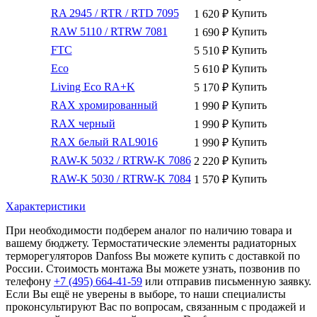
RA 2945 / RTR / RTD 7095
Купить
1 620
₽
RAW 5110 / RTRW 7081
Купить
1 690
₽
FTC
Купить
5 510
₽
Eco
Купить
5 610
₽
Living Eco RA+K
Купить
5 170
₽
RAХ хромированный
Купить
1 990
₽
RAX черный
Купить
1 990
₽
RAX белый RAL9016
Купить
1 990
₽
RAW-K 5032 / RTRW-K 7086
Купить
2 220
₽
RAW-K 5030 / RTRW-K 7084
Купить
1 570
₽
Характеристики
При необходимости подберем аналог по наличию товара и
вашему бюджету. Термостатические элементы радиаторных
терморегуляторов Danfoss Вы можете купить с доставкой по
России. Стоимость монтажа Вы можете узнать, позвонив по
телефону
+7 (495)
664-41-59
или отправив письменную заявку.
Если Вы ещё не уверены в выборе, то наши специалисты
проконсультируют Вас по вопросам, связанным с продажей и