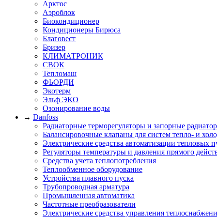
Арктос
Аэроблок
Биокондиционер
Кондиционеры Бирюса
Благовест
Бризер
КЛИМАТРОНИК
СВОК
Тепломаш
ФЬОРДИ
Экотерм
Эльф ЭКО
Озонирование воды
→
Danfoss
Радиаторные терморегуляторы и запорные радиато
Балансировочные клапаны для систем тепло- и хол
Электрические средства автоматизации тепловых п
Регуляторы температуры и давления прямого дейст
Средства учета теплопотребления
Теплообменное оборудование
Устройства плавного пуска
Трубопроводная арматура
Промышленная автоматика
Частотные преобразователи
Электрические средства управления теплоснабжен