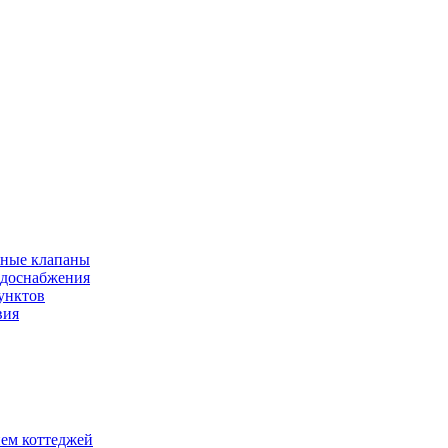
рные клапаны
одоснабжения
унктов
вия
ием коттеджей