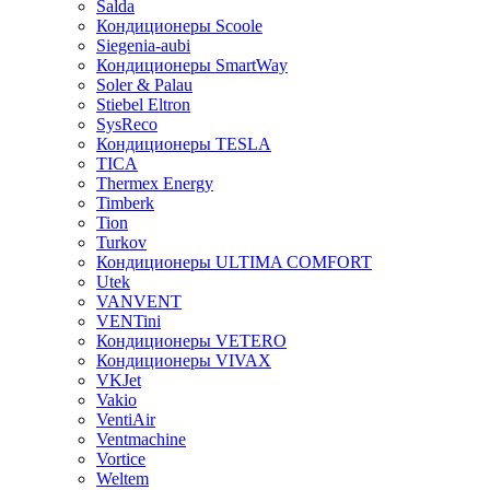
Salda
Кондиционеры Scoole
Siegenia-aubi
Кондиционеры SmartWay
Soler & Palau
Stiebel Eltron
SysReco
Кондиционеры TESLA
TICA
Thermex Energy
Timberk
Tion
Turkov
Кондиционеры ULTIMA COMFORT
Utek
VANVENT
VENTini
Кондиционеры VETERO
Кондиционеры VIVAX
VKJet
Vakio
VentiAir
Ventmachine
Vortice
Weltem