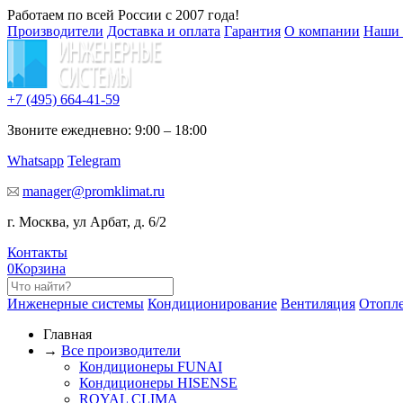
Работаем по всей России с 2007 года!
Производители
Доставка и оплата
Гарантия
О компании
Наши 
+7 (495)
664-41-59
Звоните ежедневно: 9:00 – 18:00
Whatsapp
Telegram
manager@promklimat.ru
г. Москва, ул Арбат, д. 6/2
Контакты
0
Корзина
Инженерные системы
Кондиционирование
Вентиляция
Отопл
Главная
→
Все производители
Кондиционеры FUNAI
Кондиционеры HISENSE
ROYAL CLIMA