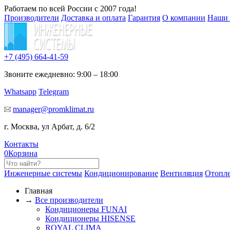
Работаем по всей России с 2007 года!
Производители
Доставка и оплата
Гарантия
О компании
Наши 
+7 (495)
664-41-59
Звоните ежедневно: 9:00 – 18:00
Whatsapp
Telegram
manager@promklimat.ru
г. Москва, ул Арбат, д. 6/2
Контакты
0
Корзина
Инженерные системы
Кондиционирование
Вентиляция
Отопл
Главная
→
Все производители
Кондиционеры FUNAI
Кондиционеры HISENSE
ROYAL CLIMA