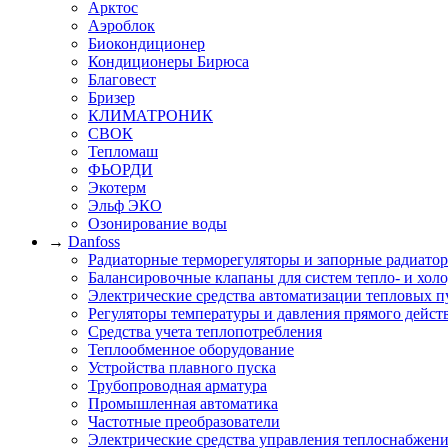
Арктос
Аэроблок
Биокондиционер
Кондиционеры Бирюса
Благовест
Бризер
КЛИМАТРОНИК
СВОК
Тепломаш
ФЬОРДИ
Экотерм
Эльф ЭКО
Озонирование воды
→
Danfoss
Радиаторные терморегуляторы и запорные радиато
Балансировочные клапаны для систем тепло- и хол
Электрические средства автоматизации тепловых п
Регуляторы температуры и давления прямого дейст
Средства учета теплопотребления
Теплообменное оборудование
Устройства плавного пуска
Трубопроводная арматура
Промышленная автоматика
Частотные преобразователи
Электрические средства управления теплоснабжен