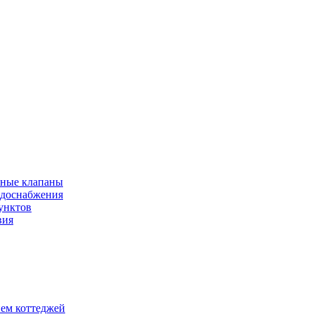
рные клапаны
одоснабжения
унктов
вия
ием коттеджей