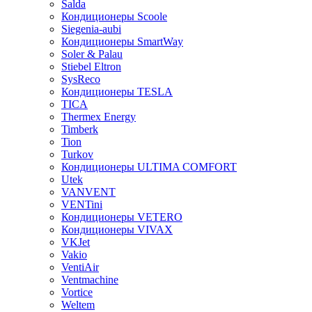
Salda
Кондиционеры Scoole
Siegenia-aubi
Кондиционеры SmartWay
Soler & Palau
Stiebel Eltron
SysReco
Кондиционеры TESLA
TICA
Thermex Energy
Timberk
Tion
Turkov
Кондиционеры ULTIMA COMFORT
Utek
VANVENT
VENTini
Кондиционеры VETERO
Кондиционеры VIVAX
VKJet
Vakio
VentiAir
Ventmachine
Vortice
Weltem