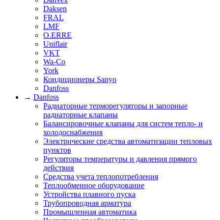
Daksen
FRAL
LMF
O.ERRE
Uniflair
VKT
Wa-Co
York
Кондиционеры Sanyo
Danfoss
→
Danfoss
Радиаторные терморегуляторы и запорные
радиаторные клапаны
Балансировочные клапаны для систем тепло- и
холодоснабжения
Электрические средства автоматизации тепловых
пунктов
Регуляторы температуры и давления прямого
действия
Средства учета теплопотребления
Теплообменное оборудование
Устройства плавного пуска
Трубопроводная арматура
Промышленная автоматика