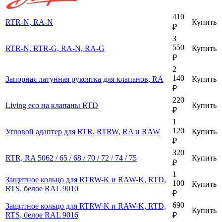
410
RTR-N, RA-N
Купить
₽
3
550
RTR-N, RTR-G, RA-N, RA-G
Купить
₽
2
140
Запорная латунная рукоятка для клапанов, RA
Купить
₽
220
Living eco на клапаны RTD
Купить
₽
1
120
Угловой адаптер для RTR, RTRW, RA и RAW
Купить
₽
320
RTR, RA 5062 / 65 / 68 / 70 / 72 / 74 / 75
Купить
₽
1
Защитное кольцо для RTRW-K и RAW-K, RTD,
100
Купить
RTS, белое RAL 9010
₽
690
Защитное кольцо для RTRW-K и RAW-K, RTD,
Купить
RTS, белое RAL 9016
₽