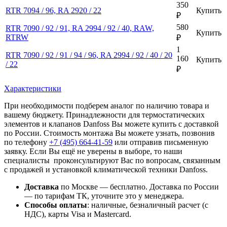
350
RTR 7094 / 96, RA 2920 / 22
Купить
₽
580
RTR 7090 / 92 / 91, RA 2994 / 92 / 40, RAW,
Купить
RTRW
₽
1
RTR 7090 / 92 / 91 / 94 / 96, RA 2994 / 92 / 40 / 20
160
Купить
/ 22
₽
Характеристики
При необходимости подберем аналог по наличию товара и
вашему бюджету. Принадлежности для термостатических
элементов и клапанов Danfoss Вы можете купить с доставкой
по России. Стоимость монтажа Вы можете узнать, позвонив
по телефону
+7 (495)
664-41-59
или отправив письменную
заявку. Если Вы ещё не уверены в выборе, то наши
специалисты проконсультируют Вас по вопросам, связанным
с продажей и установкой климатической техники Danfoss.
Доставка
по Москве — бесплатно.
Доставка по России
— по тарифам ТК, уточните это у менеджера.
Способы оплаты
:
наличные, безналичный расчет (с
НДС), карты Visa и Mastercard.