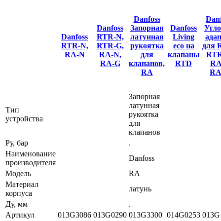
Danfoss
Danf
Danfoss
Запорная
Danfoss
Угл
Danfoss
RTR-N,
латунная
Living
ада
RTR-N,
RTR-G,
рукоятка
eco на
для 
RA-N
RA-N,
для
клапаны
RT
RA-G
клапанов,
RTD
RA
RA
R
Запорная
латунная
Тип
рукоятка
устройства
для
клапанов
Ру, бар
.
Наименование
Danfoss
производителя
Модель
RA
Материал
латунь
корпуса
Ду, мм
.
Артикул
013G3086
013G0290
013G3300
014G0253
013G