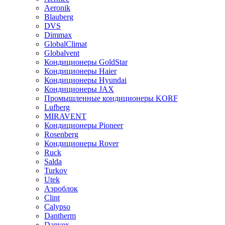
Aeronik
Blauberg
DVS
Dimmax
GlobalClimat
Globalvent
Кондиционеры GoldStar
Кондиционеры Haier
Кондиционеры Hyundai
Кондиционеры JAX
Промышленные кондиционеры KORF
Lufberg
MIRAVENT
Кондиционеры Pioneer
Rosenberg
Кондиционеры Rover
Ruck
Salda
Turkov
Utek
Аэроблок
Clint
Calypso
Dantherm
Danvex