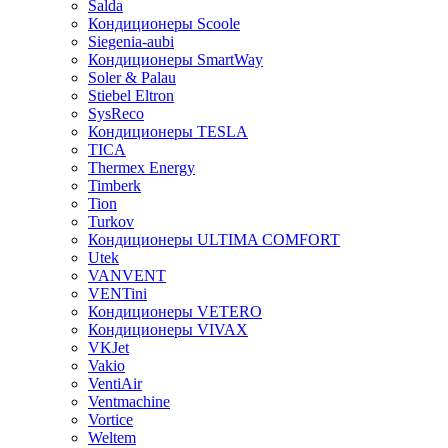
Salda
Кондиционеры Scoole
Siegenia-aubi
Кондиционеры SmartWay
Soler & Palau
Stiebel Eltron
SysReco
Кондиционеры TESLA
TICA
Thermex Energy
Timberk
Tion
Turkov
Кондиционеры ULTIMA COMFORT
Utek
VANVENT
VENTini
Кондиционеры VETERO
Кондиционеры VIVAX
VKJet
Vakio
VentiAir
Ventmachine
Vortice
Weltem