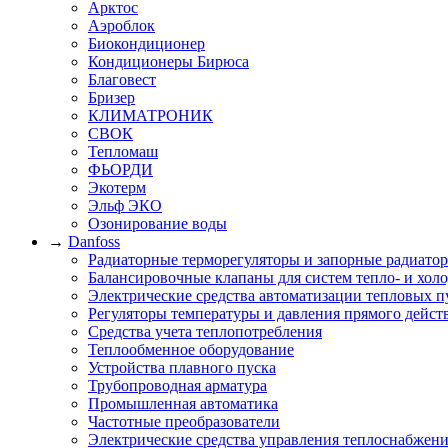
Арктос
Аэроблок
Биокондиционер
Кондиционеры Бирюса
Благовест
Бризер
КЛИМАТРОНИК
СВОК
Тепломаш
ФЬОРДИ
Экотерм
Эльф ЭКО
Озонирование воды
→
Danfoss
Радиаторные терморегуляторы и запорные радиато
Балансировочные клапаны для систем тепло- и хол
Электрические средства автоматизации тепловых п
Регуляторы температуры и давления прямого дейст
Средства учета теплопотребления
Теплообменное оборудование
Устройства плавного пуска
Трубопроводная арматура
Промышленная автоматика
Частотные преобразователи
Электрические средства управления теплоснабжен