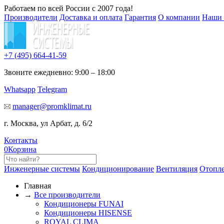
Работаем по всей России с 2007 года!
Производители
Доставка и оплата
Гарантия
О компании
Наши 
+7 (495)
664-41-59
Звоните ежедневно: 9:00 – 18:00
Whatsapp
Telegram
manager@promklimat.ru
г. Москва, ул Арбат, д. 6/2
Контакты
0
Корзина
Инженерные системы
Кондиционирование
Вентиляция
Отопл
Главная
→
Все производители
Кондиционеры FUNAI
Кондиционеры HISENSE
ROYAL CLIMA