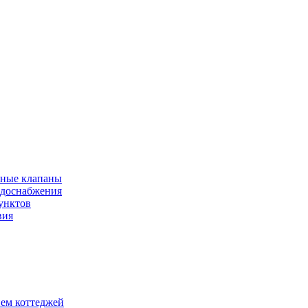
рные клапаны
одоснабжения
унктов
вия
ием коттеджей