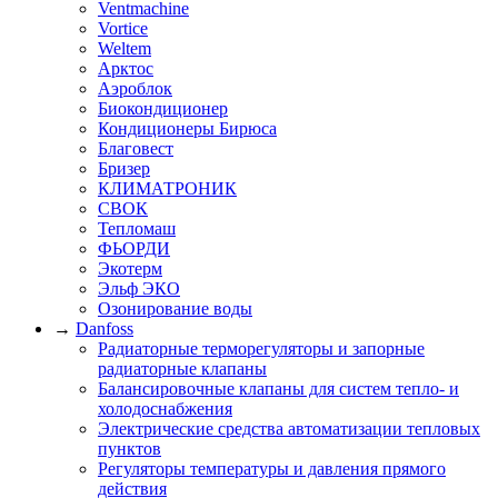
Ventmachine
Vortice
Weltem
Арктос
Аэроблок
Биокондиционер
Кондиционеры Бирюса
Благовест
Бризер
КЛИМАТРОНИК
СВОК
Тепломаш
ФЬОРДИ
Экотерм
Эльф ЭКО
Озонирование воды
→
Danfoss
Радиаторные терморегуляторы и запорные
радиаторные клапаны
Балансировочные клапаны для систем тепло- и
холодоснабжения
Электрические средства автоматизации тепловых
пунктов
Регуляторы температуры и давления прямого
действия