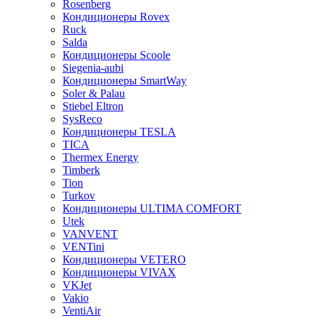
Rosenberg
Кондиционеры Rovex
Ruck
Salda
Кондиционеры Scoole
Siegenia-aubi
Кондиционеры SmartWay
Soler & Palau
Stiebel Eltron
SysReco
Кондиционеры TESLA
TICA
Thermex Energy
Timberk
Tion
Turkov
Кондиционеры ULTIMA COMFORT
Utek
VANVENT
VENTini
Кондиционеры VETERO
Кондиционеры VIVAX
VKJet
Vakio
VentiAir