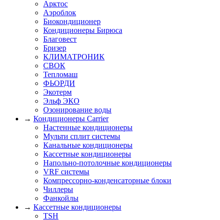
Арктос
Аэроблок
Биокондиционер
Кондиционеры Бирюса
Благовест
Бризер
КЛИМАТРОНИК
СВОК
Тепломаш
ФЬОРДИ
Экотерм
Эльф ЭКО
Озонирование воды
→
Кондиционеры Carrier
Настенные кондиционеры
Мульти сплит системы
Канальные кондиционеры
Кассетные кондиционеры
Напольно-потолочные кондиционеры
VRF системы
Компрессорно-конденсаторные блоки
Чиллеры
Фанкойлы
→
Кассетные кондиционеры
TSH