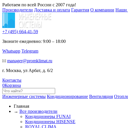
Работаем по всей России с 2007 года!
Производители
Доставка и оплата
Гарантия
О компании
Наши 
+7 (495)
664-41-59
Звоните ежедневно: 9:00 – 18:00
Whatsapp
Telegram
manager@promklimat.ru
г. Москва, ул Арбат, д. 6/2
Контакты
0
Корзина
Инженерные системы
Кондиционирование
Вентиляция
Отопл
Главная
→
Все производители
Кондиционеры FUNAI
Кондиционеры HISENSE
ROYAL CLIMA