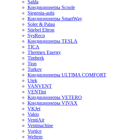
Salda
Кондиционеры Scoole
Siegenia-aubi
Кондиционеры SmartWay
Soler & Palau
Stiebel Eltron
SysReco
Кондиционеры TESLA
TICA
Thermex Energy
Timberk
Tion
Turkov
Кондиционеры ULTIMA COMFORT
Utek
VANVENT
VENTini
Кондиционеры VETERO
Кондиционеры VIVAX
VKJet
Vakio
VentiAir
Ventmachine
Vortice
Weltem