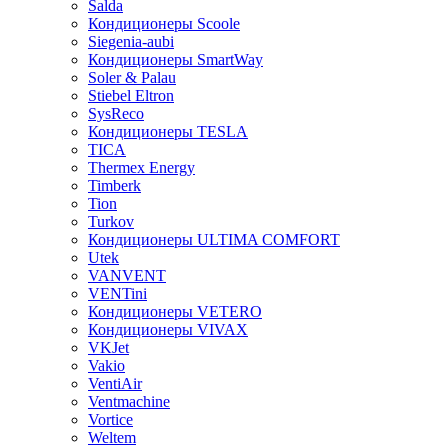
Salda
Кондиционеры Scoole
Siegenia-aubi
Кондиционеры SmartWay
Soler & Palau
Stiebel Eltron
SysReco
Кондиционеры TESLA
TICA
Thermex Energy
Timberk
Tion
Turkov
Кондиционеры ULTIMA COMFORT
Utek
VANVENT
VENTini
Кондиционеры VETERO
Кондиционеры VIVAX
VKJet
Vakio
VentiAir
Ventmachine
Vortice
Weltem