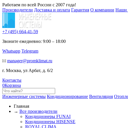
Работаем по всей России с 2007 года!
Производители
Доставка и оплата
Гарантия
О компании
Наши 
+7 (495)
664-41-59
Звоните ежедневно: 9:00 – 18:00
Whatsapp
Telegram
manager@promklimat.ru
г. Москва, ул Арбат, д. 6/2
Контакты
0
Корзина
Инженерные системы
Кондиционирование
Вентиляция
Отопл
Главная
→
Все производители
Кондиционеры FUNAI
Кондиционеры HISENSE
ROYAL CLIMA