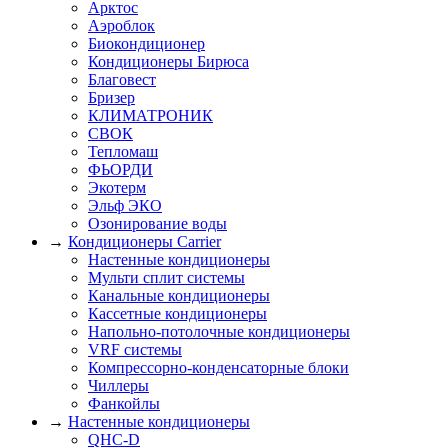
Арктос
Аэроблок
Биокондиционер
Кондиционеры Бирюса
Благовест
Бризер
КЛИМАТРОНИК
СВОК
Тепломаш
ФЬОРДИ
Экотерм
Эльф ЭКО
Озонирование воды
→
Кондиционеры Carrier
Настенные кондиционеры
Мульти сплит системы
Канальные кондиционеры
Кассетные кондиционеры
Напольно-потолочные кондиционеры
VRF системы
Компрессорно-конденсаторные блоки
Чиллеры
Фанкойлы
→
Настенные кондиционеры
QHC-D