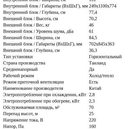
Внутренний блок / Габариты (ВхШхГ), мм
249х1100х774
Внутренний блок / Глубина, см
77,4
Внешний блок / Высота, см
70,2
Внешний блок / Вес, кг
46
Внешний блок / Уровень шума, дБа
61
Внешний блок / Ширина, см
84,5
Внешний блок / Габариты (ВхШхГ), мм
702х845х363
Внешний блок / Глубина, см
36,3
Тип установки
Горизонтальный
Страна производства
Таиланд
Средненапорный
Да
Рабочий режим
Холод/тепло
Режим приточной вентиляции
Есть
Наименование производителя
Китай
Элетропотребление при охлаждении, кВт
2,8
Элетропотребление при обогреве, кВт
2,3
Обслуживаемая площадь, м²
70
Перепад высот, м
25
Напряжение тока, В
220
Напор, Па
160