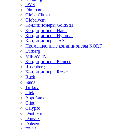
DVS
Dimmax
GlobalClimat
Globalvent
Кондиционеры GoldStar
Кондиционеры Haier
Кондиционеры Hyundai
Кондиционеры JAX
Промышленные кондиционеры KORF
Lufberg
MIRAVENT
Кондиционеры Pioneer
Rosenberg
Кондиционеры Rover
Ruck
Salda
Turkov
Utek
Аэроблок
Clint
Calypso
Dantherm
Danvex
Daksen
FRAL