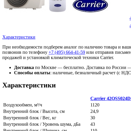
Характеристики
При необходимости подберем аналог по наличию товара и ваше
позвонив по телефону
+7 (495)
664-41-59
или отправив письмен
продажей и установкой климатической техники Carrier.
Доставка
по Москве — бесплатно.
Доставка по России —
Способы оплаты
:
наличные, безналичный расчет (с НДС),
Характеристики
Carrier 42QSS024
Воздухообмен, м³/ч
1120
Внутренний блок / Высота, см
24,9
Внутренний блок / Вес, кг
30
Внутренний блок / Уровень шума, дБа
43
Внутренний блок / Ширина, см
110