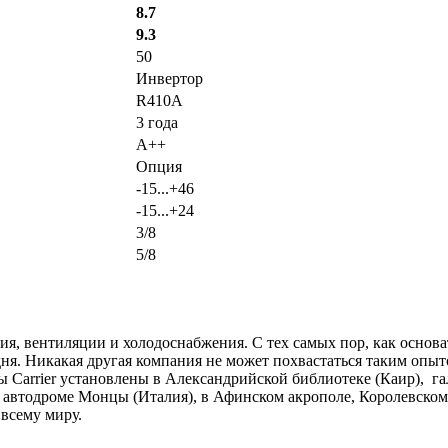
8.7
9.3
50
Инвертор
R410A
3 года
A++
Опция
-15...+46
-15...+24
3/8
5/8
ния, вентиляции и холодоснабжения. С тех самых пор, как осно
дня. Никакая другая компания не может похвастаться таким опыт
 Carrier установлены в Александрийской библиотеке (Каир), г
а автодроме Монцы (Италия), в Афинском акрополе, Королевском
всему миру.