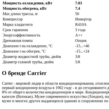
Мощность охлаждения, кВт
7.03
Мощность обогрева, кВт
7.4
Max длина трассы, м
50
Компрессор
Инвертор
Марка хладагента
R410A
Срок гараниии
3 года
Энергоэффективность
A++
Дренажная помпа
Опция
Диапазон t на охлаждение, °С
-15...+46
Диапазон t на обогрев, °С
-15...+24
Диаметр жидкостной трубы, дюйм
3/8
Диаметр газовой трубы, дюйм
5/8
О бренде Carrier
Carrier - мировой лидер в области кондиционирования, отопле
первый кондиционер воздуха в 1902 году - и до сегодняшнего 
8% от общего количества кондиционеров в мире. Кондиционеры
капелле (Ватикан), Музее современного искусства (Лондон), н
музее и многих других выдающихся зданиях и сооружениях по 