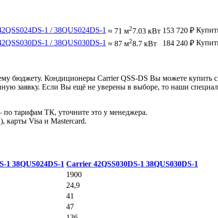
2
42QSS024DS-1 / 38QUS024DS-1
Купит
153 720
₽
≈ 71 м
7.03 кВт
2
42QSS030DS-1 / 38QUS030DS-1
Купит
184 240
₽
≈ 87 м
8.7 кВт
му бюджету. Кондиционеры Carrier QSS-DS Вы можете купить с 
ную заявку. Если Вы ещё не уверены в выборе, то наши специа
 по тарифам ТК, уточните это у менеджера.
 карты Visa и Mastercard.
DS-1
38QUS024DS-1
Carrier 42QSS030DS-1
38QUS030DS-1
1900
24,9
41
47
136