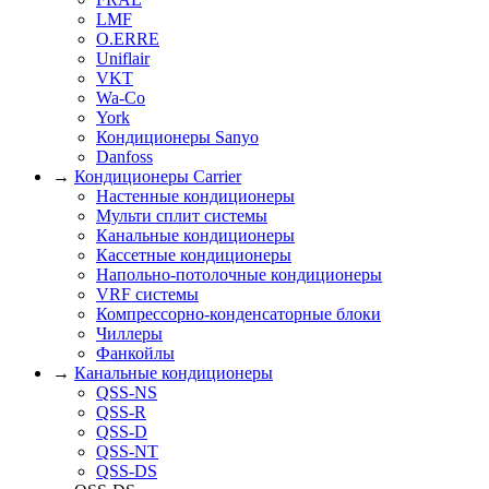
LMF
O.ERRE
Uniflair
VKT
Wa-Co
York
Кондиционеры Sanyo
Danfoss
→
Кондиционеры Carrier
Настенные кондиционеры
Мульти сплит системы
Канальные кондиционеры
Кассетные кондиционеры
Напольно-потолочные кондиционеры
VRF системы
Компрессорно-конденсаторные блоки
Чиллеры
Фанкойлы
→
Канальные кондиционеры
QSS-NS
QSS-R
QSS-D
QSS-NT
QSS-DS