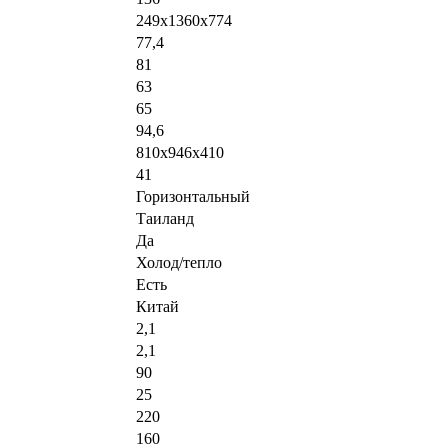
249x1360x774
77,4
81
63
65
94,6
810х946х410
41
Горизонтальный
Таиланд
Да
Холод/тепло
Есть
Китай
2,1
2,1
90
25
220
160