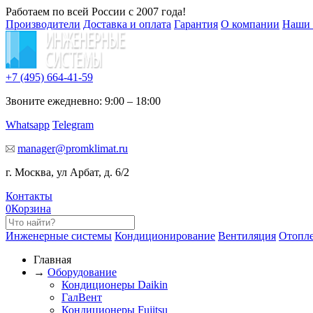
Работаем по всей России с 2007 года!
Производители
Доставка и оплата
Гарантия
О компании
Наши 
+7 (495)
664-41-59
Звоните ежедневно: 9:00 – 18:00
Whatsapp
Telegram
manager@promklimat.ru
г. Москва, ул Арбат, д. 6/2
Контакты
0
Корзина
Инженерные системы
Кондиционирование
Вентиляция
Отопл
Главная
→
Оборудование
Кондиционеры Daikin
ГалВент
Кондиционеры Fujitsu