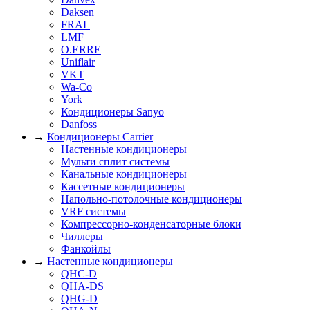
Daksen
FRAL
LMF
O.ERRE
Uniflair
VKT
Wa-Co
York
Кондиционеры Sanyo
Danfoss
→
Кондиционеры Carrier
Настенные кондиционеры
Мульти сплит системы
Канальные кондиционеры
Кассетные кондиционеры
Напольно-потолочные кондиционеры
VRF системы
Компрессорно-конденсаторные блоки
Чиллеры
Фанкойлы
→
Настенные кондиционеры
QHC-D
QHA-DS
QHG-D