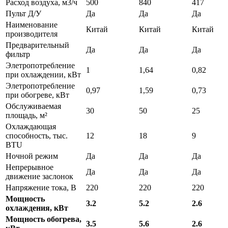
Расход воздуха, м3/ч
500
840
417
Пульт Д/У
Да
Да
Да
Наименование
Китай
Китай
Китай
производителя
Предварительный
Да
Да
Да
фильтр
Элетропотребление
1
1,64
0,82
при охлаждении, кВт
Элетропотребление
0,97
1,59
0,73
при обогреве, кВт
Обслуживаемая
30
50
25
площадь, м²
Охлаждающая
способность, тыс.
12
18
9
BTU
Ночной режим
Да
Да
Да
Непрерывное
Да
Да
Да
движение заслонок
Напряжение тока, В
220
220
220
Мощность
3.2
5.2
2.6
охлаждения, кВт
Мощность обогрева,
3.5
5.6
2.6