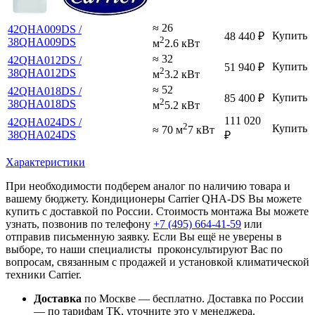
≈ 26
42QHA009DS /
Купить
48 440
₽
2
38QHA009DS
м
2.6 кВт
≈ 32
42QHA012DS /
Купить
51 940
₽
2
38QHA012DS
м
3.2 кВт
≈ 52
42QHA018DS /
Купить
85 400
₽
2
38QHA018DS
м
5.2 кВт
111 020
42QHA024DS /
2
Купить
≈ 70 м
7 кВт
38QHA024DS
₽
Характеристики
При необходимости подберем аналог по наличию товара и
вашему бюджету. Кондиционеры Carrier QHA-DS Вы можете
купить с доставкой по России. Стоимость монтажа Вы можете
узнать, позвонив по телефону
+7 (495)
664-41-59
или
отправив письменную заявку. Если Вы ещё не уверены в
выборе, то наши специалисты проконсультируют Вас по
вопросам, связанным с продажей и установкой климатической
техники Carrier.
Доставка
по Москве — бесплатно.
Доставка по России
— по тарифам ТК, уточните это у менеджера.