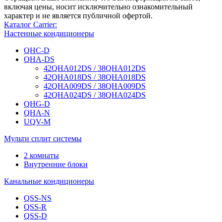
включая цены, носит исключительно ознакомительный
характер и не является публичной офертой.
Каталог Carrier:
Настенные кондиционеры
QHC-D
QHA-DS
42QHA012DS / 38QHA012DS
42QHA018DS / 38QHA018DS
42QHA009DS / 38QHA009DS
42QHA024DS / 38QHA024DS
QHG-D
QHA-N
UQV-M
Мульти сплит системы
2 комнаты
Внутренние блоки
Канальные кондиционеры
QSS-NS
QSS-R
QSS-D