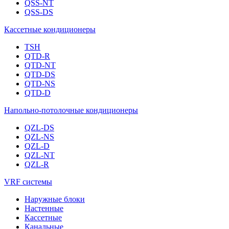
QSS-NT
QSS-DS
Кассетные кондиционеры
TSH
QTD-R
QTD-NT
QTD-DS
QTD-NS
QTD-D
Напольно-потолочные кондиционеры
QZL-DS
QZL-NS
QZL-D
QZL-NT
QZL-R
VRF системы
Наружные блоки
Настенные
Кассетные
Канальные