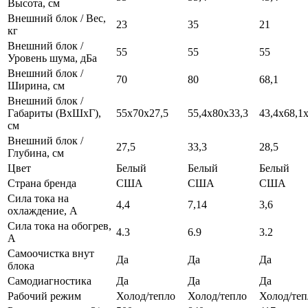
Высота, см
Внешний блок / Вес,
23
35
21
кг
Внешний блок /
55
55
55
Уровень шума, дБа
Внешний блок /
70
80
68,1
Ширина, см
Внешний блок /
Габариты (ВхШхГ),
55х70х27,5
55,4х80х33,3
43,4х68,1
см
Внешний блок /
27,5
33,3
28,5
Глубина, см
Цвет
Белый
Белый
Белый
Страна бренда
США
США
США
Сила тока на
4,4
7,14
3,6
охлаждение, А
Сила тока на обогрев,
4.3
6.9
3.2
А
Самоочистка внут
Да
Да
Да
блока
Самодиагностика
Да
Да
Да
Рабочий режим
Холод/тепло
Холод/тепло
Холод/теп