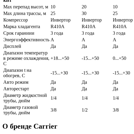
кВт
Max перепад высот, м
10
20
10
Max длина трассы, м
25
30
25
Компрессор
Инвертор
Инвертор
Инвертор
Марка хладагента
R410A
R410A
R410A
Срок гараниии
3 года
3 года
3 года
Энергоэффективность
A
A
A
Дисплей
Да
Да
Да
Диапазон температур
в режиме охлаждения,
+18...+50
-15...+50
0...+50
С
Диапазон t на
-15...+30
-15...+30
-15...+30
обогрев, С
Авто режим
Да
Да
Да
Авторестарт
Да
Да
Да
Диаметр жидкостной
1/4
1/4
1/4
трубы, дюйм
Диаметр газовой
3/8
1/2
3/8
трубы, дюйм
О бренде Carrier