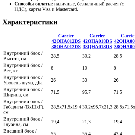
Способы оплаты
:
наличные, безналичный расчет (с
НДС), карты Visa и Mastercard.
Характеристики
Carrier
Carrier
Carrie
42QHA012DS
42QHA018DS
42QHA00
38QHA012DS
38QHA018DS
38QHA00
Внутренний блок /
28,5
30,2
28,5
Высота, см
Внутренний блок /
8
10
8
Вес, кг
Внутренний блок /
26
33
26
Уровень шума, дБа
Внутренний блок /
71,5
95,7
71,5
Ширина, см
Внутренний блок /
Габариты (ВхШхГ),
28,5х71,5х19,4
30,2х95,7х21,3
28,5х71,5
см
Внутренний блок /
19,4
21,3
19,4
Глубина, см
Внешний блок /
55
55,4
43,4