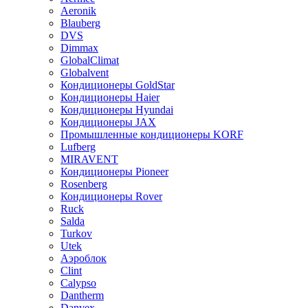
Aeronik
Blauberg
DVS
Dimmax
GlobalClimat
Globalvent
Кондиционеры GoldStar
Кондиционеры Haier
Кондиционеры Hyundai
Кондиционеры JAX
Промышленные кондиционеры KORF
Lufberg
MIRAVENT
Кондиционеры Pioneer
Rosenberg
Кондиционеры Rover
Ruck
Salda
Turkov
Utek
Аэроблок
Clint
Calypso
Dantherm
Danvex