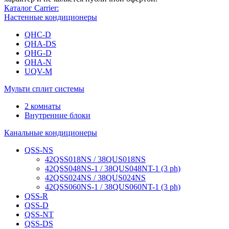
Каталог Carrier:
Настенные кондиционеры
QHC-D
QHA-DS
QHG-D
QHA-N
UQV-M
Мульти сплит системы
2 комнаты
Внутренние блоки
Канальные кондиционеры
QSS-NS
42QSS018NS / 38QUS018NS
42QSS048NS-1 / 38QUS048NT-1 (3 ph)
42QSS024NS / 38QUS024NS
42QSS060NS-1 / 38QUS060NT-1 (3 ph)
QSS-R
QSS-D
QSS-NT
QSS-DS