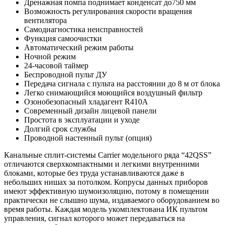
Дренажная помпа поднимает конденсат до750 мм
Возможность регулирования скорости вращения
вентилятора
Самодиагностика неисправностей
Функция самоочистки
Автоматический режим работы
Ночной режим
24-часовой таймер
Беспроводной пульт ДУ
Передача сигнала с пульта на расстоянии до 8 м от блока
Легко снимающийся моющийся воздушный фильтр
Озонобезопасный хладагент R410A
Современный дизайн лицевой панели
Простота в эксплуатации и уходе
Долгий срок службы
Проводной настенный пульт (опция)
Канальные сплит-системы Carrier модельного ряда “42QSS”
отличаются сверхкомпактными и легкими внутренними
блоками, которые без труда устанавливаются даже в
небольших нишах за потолком. Копрусы данных приборов
имеют эффективную шумоизоляцию, потому в помещении
практически не слышно шума, издаваемого оборудованием во
время работы. Каждая модель укомплектована ИК пультом
управления, сигнал которого может передаваться на