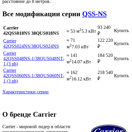
расстояние до 8 метров.
Все модификации серии
QSS-NS
93 240
Carrier
2
Купить
≈ 53 м
5.3 кВт
42QSS018NS 38QUS018NS
₽
≈ 71
122 220
Carrier
Купить
2
42QSS024NS
/38QUS024NS
₽
м
7.03 кВт
Carrier
≈ 141
184 520
42QSS048NS-1
/38QUS048NT-
Купить
2
₽
м
14.07 кВт
1 (3 ph)
Carrier
≈ 162
218 540
42QSS060NS-1
/38QUS060NT-
Купить
2
₽
м
16.12 кВт
1 (3 ph)
Характеристики серии
О бренде Carrier
Carrier - мировой лидер в области
кондиционирования, отопления,