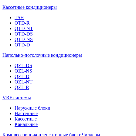
Кассетные кондиционеры
TSH
QTD-R
QTD-NT
QTD-DS
QTD-NS
QTD-D
Напольно-потолочные кондиционеры
QZL-DS
QZL-NS
QZL-D
QZL-NT
QZL-R
VRF системы
Наружные блоки
Настенные
Кассетные
Канальные
Компрессорно-конденсаторные блоки
Чиллеры