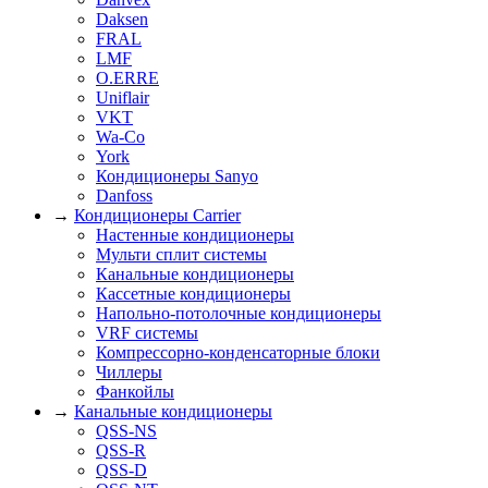
Daksen
FRAL
LMF
O.ERRE
Uniflair
VKT
Wa-Co
York
Кондиционеры Sanyo
Danfoss
→
Кондиционеры Carrier
Настенные кондиционеры
Мульти сплит системы
Канальные кондиционеры
Кассетные кондиционеры
Напольно-потолочные кондиционеры
VRF системы
Компрессорно-конденсаторные блоки
Чиллеры
Фанкойлы
→
Канальные кондиционеры
QSS-NS
QSS-R
QSS-D