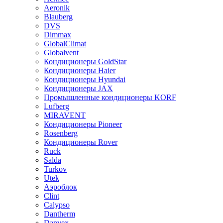
Aeronik
Blauberg
DVS
Dimmax
GlobalClimat
Globalvent
Кондиционеры GoldStar
Кондиционеры Haier
Кондиционеры Hyundai
Кондиционеры JAX
Промышленные кондиционеры KORF
Lufberg
MIRAVENT
Кондиционеры Pioneer
Rosenberg
Кондиционеры Rover
Ruck
Salda
Turkov
Utek
Аэроблок
Clint
Calypso
Dantherm
Danvex