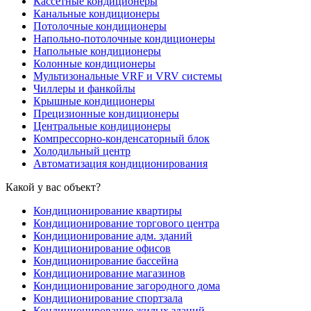
Кассетные кондиционеры
Канальные кондиционеры
Потолочные кондиционеры
Напольно-потолочные кондиционеры
Напольные кондиционеры
Колонные кондиционеры
Мультизональные VRF и VRV системы
Чиллеры и фанкойлы
Крышные кондиционеры
Прецизионные кондиционеры
Центральные кондиционеры
Компрессорно-конденсаторный блок
Холодильный центр
Автоматизация кондиционирования
Какой у вас объект?
Кондиционирование квартиры
Кондиционирование торгового центра
Кондиционирование адм. зданий
Кондиционирование офисов
Кондиционирование бассейна
Кондиционирование магазинов
Кондиционирование загородного дома
Кондиционирование спортзала
Кондиционирование жилых зданий