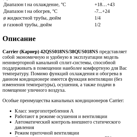
Диапазон t на охлаждение, °С
+18…+43
Диапазон t на обогрев, °С
-7...+24
ø жидкостной трубы, дюйм
1/4
ø газовой трубы, дюйм
1/2
Описание
Carrier (Кариер) 42QSS018NS/38QUS018NS
представляет
собой экономичную и удобную в эксплуатации модель
неинверторной канальной сплит-системы, способной
поддерживать в помещении наиболее комфортную для Вас
температуру. Помимо функций охлаждения и обогрева в
данном кондиционере имеется функция вентиляции (без
изменения температуры), осушения, а также подачи в
помещение уличного воздуха.
Особые преимущества канальных кондиционеров Carrier:
Класс энергопотребления А
Работают в режиме осушения и вентиляции
Автоматический контроль внешнего статического
давления
Режим приточной вентиляции