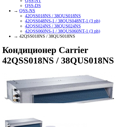
QSS-NT
QSS-DS
→
QSS-NS
42QSS018NS / 38QUS018NS
42QSS048NS-1 / 38QUS048NT-1 (3 ph)
42QSS024NS / 38QUS024NS
42QSS060NS-1 / 38QUS060NT-1 (3 ph)
→ 42QSS018NS / 38QUS018NS
Кондиционер Carrier
42QSS018NS / 38QUS018NS