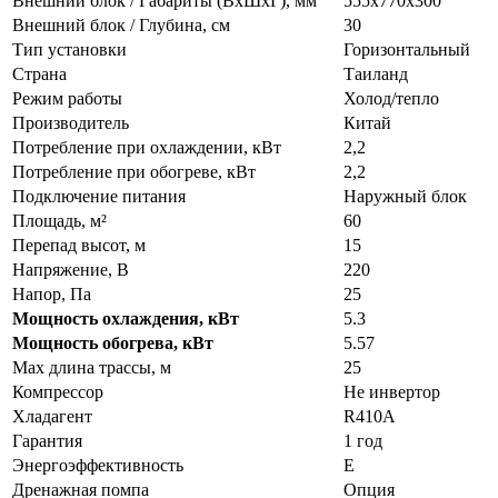
Внешний блок / Габариты (ВхШхГ), мм
555х770x300
Внешний блок / Глубина, см
30
Тип установки
Горизонтальный
Страна
Таиланд
Режим работы
Холод/тепло
Производитель
Китай
Потребление при охлаждении, кВт
2,2
Потребление при обогреве, кВт
2,2
Подключение питания
Наружный блок
Площадь, м²
60
Перепад высот, м
15
Напряжение, В
220
Напор, Па
25
Мощность охлаждения, кВт
5.3
Мощность обогрева, кВт
5.57
Max длина трассы, м
25
Компрессор
Не инвертор
Хладагент
R410A
Гарантия
1 год
Энергоэффективность
E
Дренажная помпа
Опция