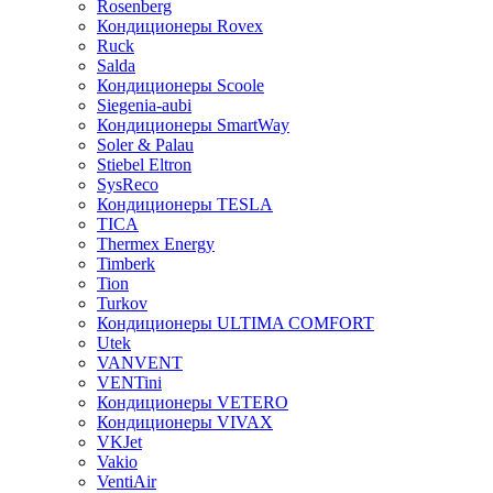
Rosenberg
Кондиционеры Rovex
Ruck
Salda
Кондиционеры Scoole
Siegenia-aubi
Кондиционеры SmartWay
Soler & Palau
Stiebel Eltron
SysReco
Кондиционеры TESLA
TICA
Thermex Energy
Timberk
Tion
Turkov
Кондиционеры ULTIMA COMFORT
Utek
VANVENT
VENTini
Кондиционеры VETERO
Кондиционеры VIVAX
VKJet
Vakio
VentiAir