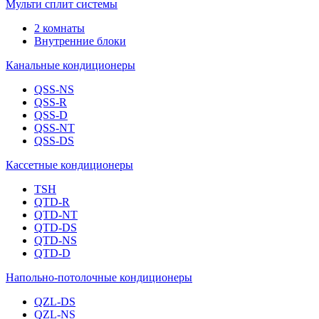
Мульти сплит системы
2 комнаты
Внутренние блоки
Канальные кондиционеры
QSS-NS
QSS-R
QSS-D
QSS-NT
QSS-DS
Кассетные кондиционеры
TSH
QTD-R
QTD-NT
QTD-DS
QTD-NS
QTD-D
Напольно-потолочные кондиционеры
QZL-DS
QZL-NS