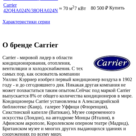
Carrier
2
Купить
80 500
₽
≈ 70 м
7 кВт
42QHA024N
/38QHA024N
Характеристики серии
О бренде Carrier
Carrier - мировой лидер в области
кондиционирования, отопления,
вентиляции и холодоснабжения. С тех
самых пор, как основатель компании
Уиллис Кэрриер изобрел первый кондиционер воздуха в 1902
году - и до сегодняшнего дня. Никакая другая компания не
может похвастаться таким опытом.Сейчас под маркой Carrier
выпускается 8% от общего количества кондиционеров в мире.
Кондиционеры Carrier установлены в Александрийской
библиотеке (Каир), галерее Уффици (Флоренция),
Сикстинской капелле (Ватикан), Музее современного
искусства (Лондон), на автодроме Монцы (Италия), в
Афинском акрополе, Королевском оперном театре (Мадрид),
Британском музее и многих других выдающихся зданиях и
сооружениях по всему миру.