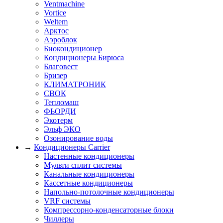
Ventmachine
Vortice
Weltem
Арктос
Аэроблок
Биокондиционер
Кондиционеры Бирюса
Благовест
Бризер
КЛИМАТРОНИК
СВОК
Тепломаш
ФЬОРДИ
Экотерм
Эльф ЭКО
Озонирование воды
→
Кондиционеры Carrier
Настенные кондиционеры
Мульти сплит системы
Канальные кондиционеры
Кассетные кондиционеры
Напольно-потолочные кондиционеры
VRF системы
Компрессорно-конденсаторные блоки
Чиллеры