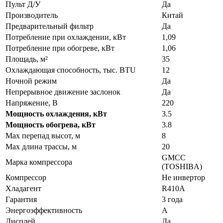
Пульт Д/У
Да
Производитель
Китай
Предварительный фильтр
Да
Потребление при охлаждении, кВт
1,09
Потребление при обогреве, кВт
1,06
Площадь, м²
35
Охлаждающая способность, тыс. BTU
12
Ночной режим
Да
Непрерывное движение заслонок
Да
Напряжение, В
220
Мощность охлаждения, кВт
3.5
Мощность обогрева, кВт
3.8
Max перепад высот, м
8
Max длина трассы, м
20
GMCC
Марка компрессора
(TOSHIBA)
Компрессор
Не инвертор
Хладагент
R410A
Гарантия
3 года
Энергоэффективность
A
Дисплей
Да