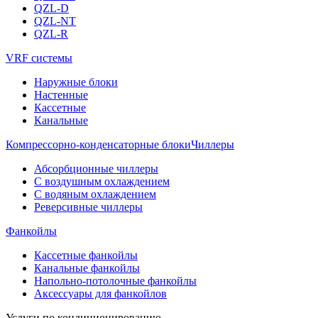
QZL-D
QZL-NT
QZL-R
VRF системы
Наружные блоки
Настенные
Кассетные
Канальные
Компрессорно-конденсаторные блоки
Чиллеры
Абсорбционные чиллеры
С воздушным охлаждением
С водяным охлаждением
Реверсивные чиллеры
Фанкойлы
Кассетные фанкойлы
Канальные фанкойлы
Напольно-потолочные фанкойлы
Аксессуары для фанкойлов
Услуги по кондиционированию