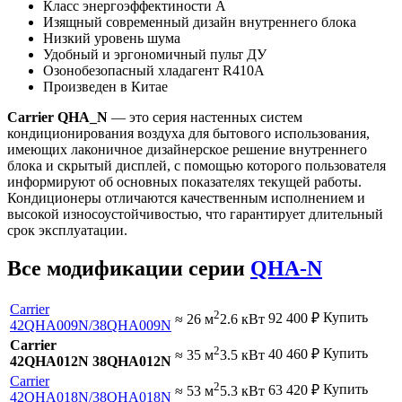
Класс энергоэффектиности А
Изящный современный дизайн внутреннего блока
Низкий уровень шума
Удобный и эргономичный пульт ДУ
Озонобезопасный хладагент R410A
Произведен в Китае
Carrier QHA_N
— это серия настенных систем
кондиционирования воздуха для бытового использования,
имеющих лаконичное дизайнерское решение внутреннего
блока и скрытый дисплей, с помощью которого пользователя
информируют об основных показателях текущей работы.
Кондиционеры отличаются качественным исполнением и
высокой износоустойчивостью, что гарантирует длительный
срок эксплуатации.
Все модификации серии
QHA-N
Carrier
2
Купить
92 400
₽
≈ 26 м
2.6 кВт
42QHA009N
/38QHA009N
Carrier
2
Купить
40 460
₽
≈ 35 м
3.5 кВт
42QHA012N 38QHA012N
Carrier
2
Купить
63 420
₽
≈ 53 м
5.3 кВт
42QHA018N
/38QHA018N