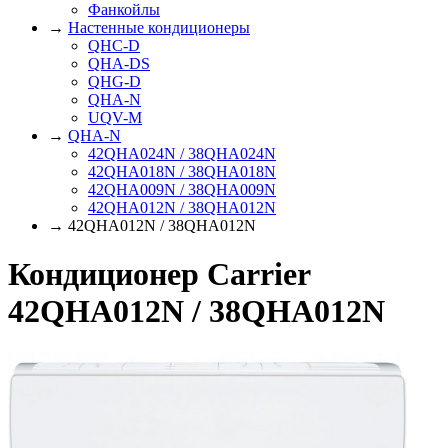
Фанкойлы
→
Настенные кондиционеры
QHC-D
QHA-DS
QHG-D
QHA-N
UQV-M
→
QHA-N
42QHA024N / 38QHA024N
42QHA018N / 38QHA018N
42QHA009N / 38QHA009N
42QHA012N / 38QHA012N
→ 42QHA012N / 38QHA012N
Кондиционер Carrier
42QHA012N / 38QHA012N