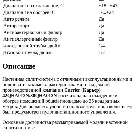
Диапазон t на охлаждение, С
+18...+43
Диапазон t на обогрев, С
-7...+24
Авто режим
Да
Авторестарт
Да
Антибактериальный фильтр
Да
Антиаллергенный фильтр
Да
ø жидкостной трубы, дюйм
1/4
ø газовой трубы, дюйм
1/2
Описание
Настенная сплит-система с отличными эксплуатационными и
пользовательскими характеристиками от надежной
производственной компании
Carrier
(Карьер)
42
QHA
012
N
/38
QHA
012
N
рассчитана на охлаждение и
обогрев помещений общей площадью до 35 квадратных
метров. Для большего удобство пользователя производителем
был предусмотрен пульт дистанционного управления.
Основные достоинства рассматриваемой модели настенной
сплит-системы: