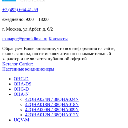
+7 (495)
664-41-59
ежедневно: 9:00 – 18:00
г. Москва, ул Арбат, д. 6/2
manager@promklimat.ru
Контакты
Обращаем Ваше внимание, что вся информация на сайте,
включая цены, носит исключительно ознакомительный
характер и не является публичной офертой.
Каталог Carrier:
Настенные кондиционеры
QHC-D
QHA-DS
QHG-D
QHA-N
42QHA024N / 38QHA024N
42QHA018N / 38QHA018N
42QHA009N / 38QHA009N
42QHA012N / 38QHA012N
UQV-M