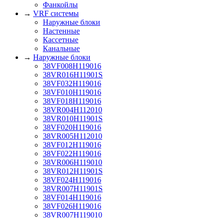
Фанкойлы
→
VRF системы
Наружные блоки
Настенные
Кассетные
Канальные
→
Наружные блоки
38VF008H119016
38VR016H11901S
38VF032H119016
38VF010H119016
38VF018H119016
38VR004H112010
38VR010H11901S
38VF020H119016
38VR005H112010
38VF012H119016
38VF022H119016
38VR006H119010
38VR012H11901S
38VF024H119016
38VR007H11901S
38VF014H119016
38VF026H119016
38VR007H119010