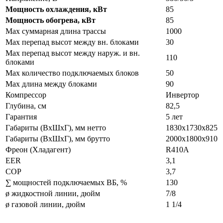
Мощность охлаждения, кВт
85
Мощность обогрева, кВт
85
Max суммарная длина трассы
1000
Max перепад высот между вн. блоками
30
Max перепад высот между наруж. и вн.
110
блоками
Max количество подключаемых блоков
50
Max длина между блоками
90
Компрессор
Инвертор
Глубина, см
82,5
Гарантия
5 лет
Габариты (ВxШxГ), мм нетто
1830х1730х825
Габариты (ВxШxГ), мм брутто
2000x1800x910
Фреон (Хладагент)
R410A
EER
3,1
COP
3,7
∑ мощностей подключаемых ВБ, %
130
ø жидкостной линии, дюйм
7/8
ø газовой линии, дюйм
1 1/4