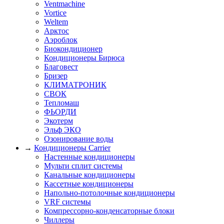
Ventmachine
Vortice
Weltem
Арктос
Аэроблок
Биокондиционер
Кондиционеры Бирюса
Благовест
Бризер
КЛИМАТРОНИК
СВОК
Тепломаш
ФЬОРДИ
Экотерм
Эльф ЭКО
Озонирование воды
→
Кондиционеры Carrier
Настенные кондиционеры
Мульти сплит системы
Канальные кондиционеры
Кассетные кондиционеры
Напольно-потолочные кондиционеры
VRF системы
Компрессорно-конденсаторные блоки
Чиллеры