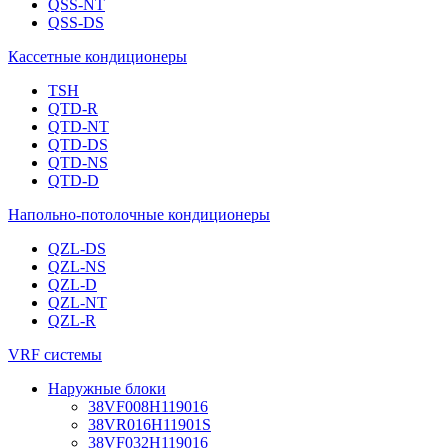
QSS-NT
QSS-DS
Кассетные кондиционеры
TSH
QTD-R
QTD-NT
QTD-DS
QTD-NS
QTD-D
Напольно-потолочные кондиционеры
QZL-DS
QZL-NS
QZL-D
QZL-NT
QZL-R
VRF системы
Наружные блоки
38VF008H119016
38VR016H11901S
38VF032H119016