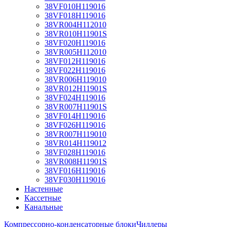
38VF010H119016
38VF018H119016
38VR004H112010
38VR010H11901S
38VF020H119016
38VR005H112010
38VF012H119016
38VF022H119016
38VR006H119010
38VR012H11901S
38VF024H119016
38VR007H11901S
38VF014H119016
38VF026H119016
38VR007H119010
38VR014H119012
38VF028H119016
38VR008H11901S
38VF016H119016
38VF030H119016
Настенные
Кассетные
Канальные
Компрессорно-конденсаторные блоки
Чиллеры