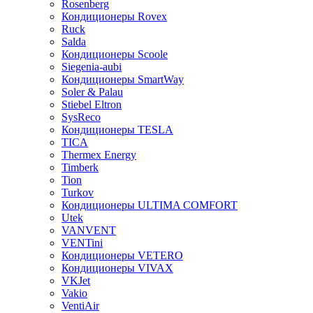
Rosenberg
Кондиционеры Rovex
Ruck
Salda
Кондиционеры Scoole
Siegenia-aubi
Кондиционеры SmartWay
Soler & Palau
Stiebel Eltron
SysReco
Кондиционеры TESLA
TICA
Thermex Energy
Timberk
Tion
Turkov
Кондиционеры ULTIMA COMFORT
Utek
VANVENT
VENTini
Кондиционеры VETERO
Кондиционеры VIVAX
VKJet
Vakio
VentiAir