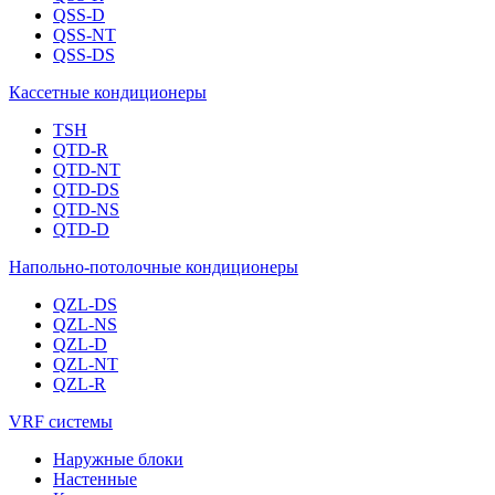
QSS-D
QSS-NT
QSS-DS
Кассетные кондиционеры
TSH
QTD-R
QTD-NT
QTD-DS
QTD-NS
QTD-D
Напольно-потолочные кондиционеры
QZL-DS
QZL-NS
QZL-D
QZL-NT
QZL-R
VRF системы
Наружные блоки
Настенные