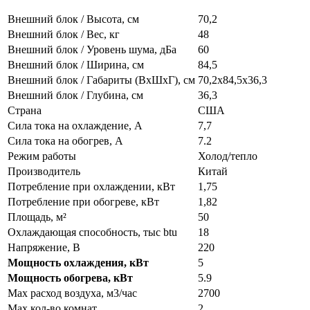
Внешний блок / Высота, см
70,2
Внешний блок / Вес, кг
48
Внешний блок / Уровень шума, дБа
60
Внешний блок / Ширина, см
84,5
Внешний блок / Габариты (ВхШхГ), см
70,2x84,5x36,3
Внешний блок / Глубина, см
36,3
Страна
США
Сила тока на охлаждение, А
7,7
Сила тока на обогрев, А
7.2
Режим работы
Холод/тепло
Производитель
Китай
Потребление при охлаждении, кВт
1,75
Потребление при обогреве, кВт
1,82
Площадь, м²
50
Охлаждающая способность, тыс btu
18
Напряжение, В
220
Мощность охлаждения, кВт
5
Мощность обогрева, кВт
5.9
Max расход воздуха, м3/час
2700
Max кол-во комнат
2