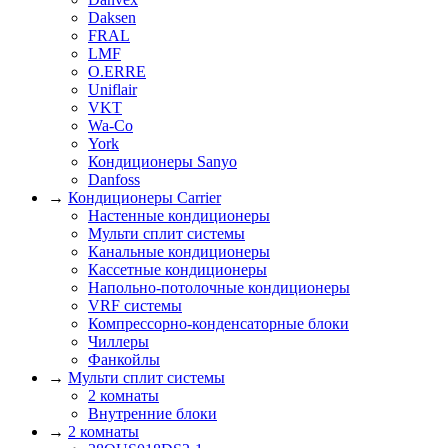
Daksen
FRAL
LMF
O.ERRE
Uniflair
VKT
Wa-Co
York
Кондиционеры Sanyo
Danfoss
→
Кондиционеры Carrier
Настенные кондиционеры
Мульти сплит системы
Канальные кондиционеры
Кассетные кондиционеры
Напольно-потолочные кондиционеры
VRF системы
Компрессорно-конденсаторные блоки
Чиллеры
Фанкойлы
→
Мульти сплит системы
2 комнаты
Внутренние блоки
→
2 комнаты