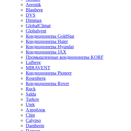
Aeronik
Blauberg
DVS
Dimmax
GlobalClimat
Globalvent
Кондиционеры GoldStar
Кондиционеры Haier
Кондиционеры Hyundai
Кондиционеры JAX
Промышленные кондиционеры KORF
Lufberg
MIRAVENT
Кондиционеры Pioneer
Rosenberg
Кондиционеры Rover
Ruck
Salda
Turkov
Utek
Аэроблок
Clint
Calypso
Dantherm
Danvex