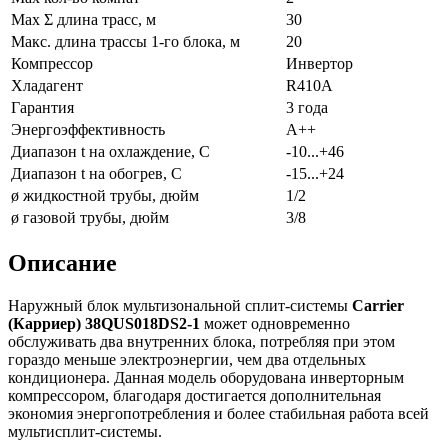
Max Σ длина трасс, м
30
Макс. длина трассы 1-го блока, м
20
Компрессор
Инвертор
Хладагент
R410A
Гарантия
3 года
Энергоэффективность
A++
Диапазон t на охлаждение, С
-10...+46
Диапазон t на обогрев, С
-15...+24
ø жидкостной трубы, дюйм
1/2
ø газовой трубы, дюйм
3/8
Описание
Наружный блок мультизональной сплит-системы
Carrier
(Карриер) 38QUS018DS2-1
может одновременно
обслуживать два внутренних блока, потребляя при этом
гораздо меньше электроэнергии, чем два отдельных
кондиционера. Данная модель оборудована инверторным
компрессором, благодаря достигается дополнительная
экономия энергопотребления и более стабильная работа всей
мультисплит-системы.