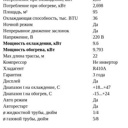
Потребление при обогреве, кВт
2,698
Площадь, м²
95
Охлаждающая способность, тыс. BTU
36
Ночной режим
Да
Непрерывное движение заслонок
Да
Напряжение, В
220 В
Мощность охлаждения, кВт
9.6
Мощность обогрева, кВт
9.793
Max длина трассы, м
22
Компрессор
Не инвертор
Хладагент
R410A
Гарантия
3 года
Дисплей
Да
Диапазон t на охлаждение, С
+18...+47
Диапазон t на обогрев, С
-15...+24
Авто режим
Да
Авторестарт
Да
ø жидкостной трубы, дюйм
1/4
ø газовой трубы, дюйм
5/8