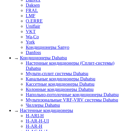
Daksen
FRAL
LMF
O.ERRE
Uniflair
VKT
Wa-Co
York
Кондиционеры Sanyo
Danfoss
→
Кондиционеры Dahatsu
Настенные кондиционеры (Сплит-системы)
Dahatsu
Мульти-сплит системы Dahatsu
Канальные кондиционеры Dahatsu
Кассетные кондиционеры Dahatsu
Колонные кондиционеры Dahatsu
Напольно-потолочные кондиционеры Dahatsu
Мультизональные VRF-VRV системы Dahatsu
Чиллеры Dahatsu
→
Настенные кондиционеры
H-ARI-H
H-AR-H-UI
H-AR-H