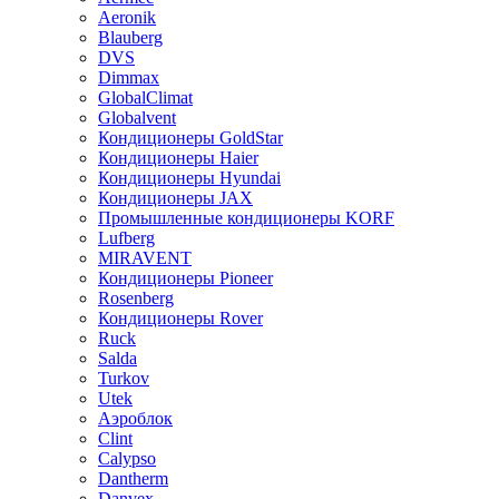
Aeronik
Blauberg
DVS
Dimmax
GlobalClimat
Globalvent
Кондиционеры GoldStar
Кондиционеры Haier
Кондиционеры Hyundai
Кондиционеры JAX
Промышленные кондиционеры KORF
Lufberg
MIRAVENT
Кондиционеры Pioneer
Rosenberg
Кондиционеры Rover
Ruck
Salda
Turkov
Utek
Аэроблок
Clint
Calypso
Dantherm
Danvex