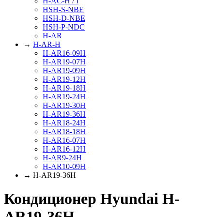
H-AC-H / I
HSH-S-NBE
HSH-D-NBE
HSH-P-NDC
H-AR
→
H-AR-H
H-AR16-09H
H-AR19-07H
H-AR19-09H
H-AR19-12H
H-AR19-18H
H-AR19-24H
H-AR19-30H
H-AR19-36H
H-AR18-24H
H-AR18-18H
H-AR16-07H
H-AR16-12H
H-AR9-24H
H-AR10-09H
→ H-AR19-36H
Кондиционер Hyundai H-
AR19-36H