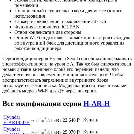
помещении
Полноценный осушитель воздуха для межсезонного
использования
Таймер на включение и выключение 24 часа
Функция самоочистки iCLEAN
Отвод конденсата в две стороны
Опция Wi-Fi подготовка - возможность встроить модуль
во внутренний блок для дистанционного управления
работой кондиционера
Серия кондиционеров Hyundai Seoul способных поддерживать
энергоэффективность на уровне А. Так же был спроектирован
новый дизайн внешнего блока его передней панели, что
делает его очень современным и привлекательным. Чтобы
воспрепятствовать загрязнению внутреннего блока
используется самоочистка. Модификация системы позволяет
добавить модуль Wi-Fi для ДУ через интернет.
Все модификации серии
H-AR-H
Hyundai
2
Купить
22 640
₽
≈ 21 м
2.1 кВт
H-AR19-07H
Hyundai
2
Купить
25 070
₽
≈ 21 м
2.1 кВт