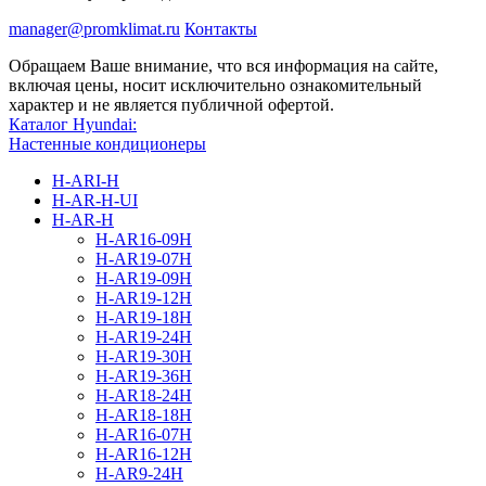
manager@promklimat.ru
Контакты
Обращаем Ваше внимание, что вся информация на сайте,
включая цены, носит исключительно ознакомительный
характер и не является публичной офертой.
Каталог Hyundai:
Настенные кондиционеры
H-ARI-H
H-AR-H-UI
H-AR-H
H-AR16-09H
H-AR19-07H
H-AR19-09H
H-AR19-12H
H-AR19-18H
H-AR19-24H
H-AR19-30H
H-AR19-36H
H-AR18-24H
H-AR18-18H
H-AR16-07H
H-AR16-12H
H-AR9-24H