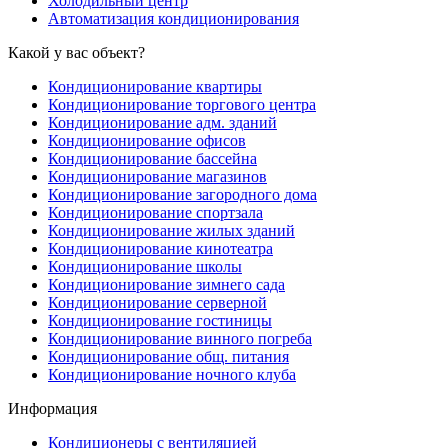
Холодильный центр
Автоматизация кондиционирования
Какой у вас объект?
Кондиционирование квартиры
Кондиционирование торгового центра
Кондиционирование адм. зданий
Кондиционирование офисов
Кондиционирование бассейна
Кондиционирование магазинов
Кондиционирование загородного дома
Кондиционирование спортзала
Кондиционирование жилых зданий
Кондиционирование кинотеатра
Кондиционирование школы
Кондиционирование зимнего сада
Кондиционирование серверной
Кондиционирование гостиницы
Кондиционирование винного погреба
Кондиционирование общ. питания
Кондиционирование ночного клуба
Информация
Кондиционеры с вентиляцией