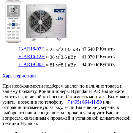
2
H-AR16-07H
Купить
47 540
₽
≈ 22 м
2.132 кВт
2
H-AR16-12H
Купить
41 970
₽
≈ 36 м
3.6 кВт
2
H-AR19-30H
Купить
94 650
₽
≈ 81 м
8.1 кВт
Характеристики
При необходимости подберем аналог по наличию товара и
вашему бюджету. Кондиционеры Hyundai H-AR Вы можете
купить с доставкой по России. Стоимость монтажа Вы можете
узнать, позвонив по телефону
+7 (495)
664-41-59
или
отправив письменную заявку. Если Вы ещё не уверены в
выборе, то наши специалисты проконсультируют Вас по
вопросам, связанным с продажей и установкой климатической
техники Hyundai.