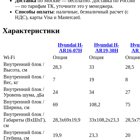
Доставка
по Москве — бесплатно.
Доставка по России
— по тарифам ТК, уточните это у менеджера.
Способы оплаты
:
наличные, безналичный расчет (с
НДС), карты Visa и Mastercard.
Характеристики
Hyundai H-
Hyundai H-
Hyu
AR16-07H
AR19-30H
AR1
Wi-Fi
Опция
Опция
Опция
Внутренний блок /
28,3
33
28,5
Высота, см
Внутренний блок /
7
19
8
Вес, кг
Внутренний блок /
24
34
27
Уровень шума, дБа
Внутренний блок /
69
108,2
75
Ширина, см
Внутренний блок /
Габариты (ВхШхГ),
28,3x69x19,9
33x108,2x23,3
28,5x7
см
Внутренний блок /
19,9
23,3
20
Глубина, см