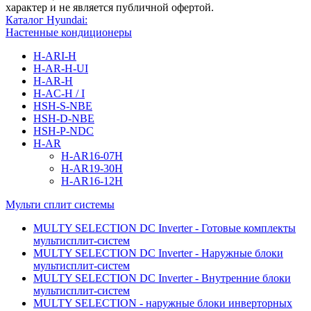
характер и не является публичной офертой.
Каталог Hyundai:
Настенные кондиционеры
H-ARI-H
H-AR-H-UI
H-AR-H
H-AC-H / I
HSH-S-NBE
HSH-D-NBE
HSH-P-NDC
H-AR
H-AR16-07H
H-AR19-30H
H-AR16-12H
Мульти сплит системы
MULTY SELECTION DC Inverter - Готовые комплекты
мультисплит-систем
MULTY SELECTION DC Inverter - Наружные блоки
мультисплит-систем
MULTY SELECTION DC Inverter - Внутренние блоки
мультисплит-систем
MULTY SELECTION - наружные блоки инверторных