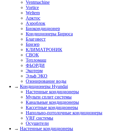
Ventmachine
Vortice
Weltem
Арктос
Аэроблок
Биокондиционер
Кондиционеры Бирюса
Благовест
Бризер
КЛИМАТРОНИК
СВОК
Тепломаш
ФЬОРДИ
Экотерм
Эльф ЭКО
Озонирование воды
→
Кондиционеры Hyundai
Настенные кондиционеры
Мульти сплит системы
Канальные кондиционеры
Кассетные кондиционеры
Напольно-потолочные кондиционеры
VRF системы
Осушители
→
Настенные кондиционеры