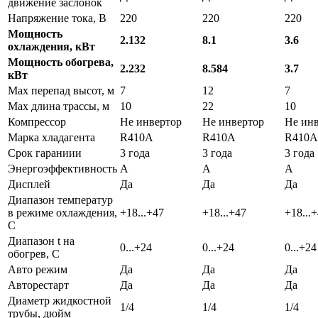
движение заслонок
Напряжение тока, В
220
220
220
Мощность
2.132
8.1
3.6
охлаждения, кВт
Мощность обогрева,
2.232
8.584
3.7
кВт
Max перепад высот, м
7
12
7
Max длина трассы, м
10
22
10
Компрессор
Не инвертор
Не инвертор
Не ин
Марка хладагента
R410A
R410A
R410A
Срок гараниии
3 года
3 года
3 года
Энергоэффективность
A
A
A
Дисплей
Да
Да
Да
Диапазон температур
в режиме охлаждения,
+18...+47
+18...+47
+18...
С
Диапазон t на
0...+24
0...+24
0...+24
обогрев, С
Авто режим
Да
Да
Да
Авторестарт
Да
Да
Да
Диаметр жидкостной
1/4
1/4
1/4
трубы, дюйм