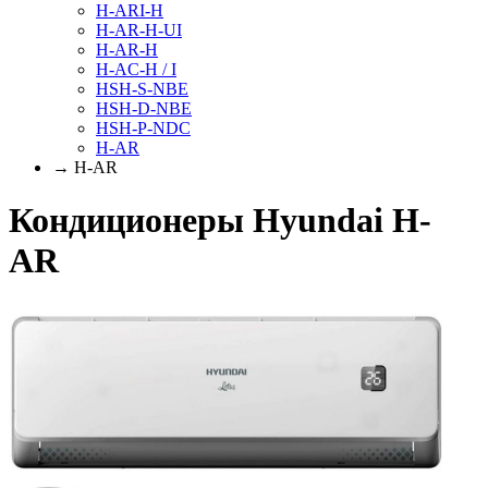
H-ARI-H
H-AR-H-UI
H-AR-H
H-AC-H / I
HSH-S-NBE
HSH-D-NBE
HSH-P-NDC
H-AR
→ H-AR
Кондиционеры Hyundai H-
AR