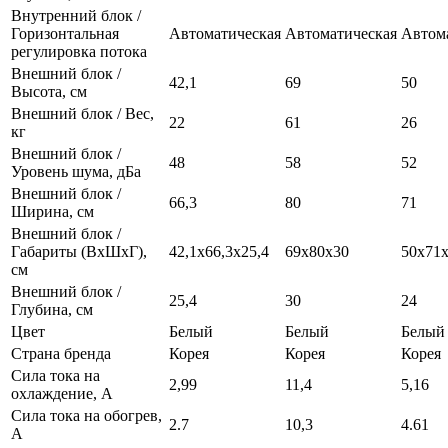
Внутренний блок /
Горизонтальная
Автоматическая
Автоматическая
Автом
регулировка потока
Внешний блок /
42,1
69
50
Высота, см
Внешний блок / Вес,
22
61
26
кг
Внешний блок /
48
58
52
Уровень шума, дБа
Внешний блок /
66,3
80
71
Ширина, см
Внешний блок /
Габариты (ВхШхГ),
42,1х66,3х25,4
69х80х30
50х71
см
Внешний блок /
25,4
30
24
Глубина, см
Цвет
Белый
Белый
Белый
Страна бренда
Корея
Корея
Корея
Сила тока на
2,99
11,4
5,16
охлаждение, А
Сила тока на обогрев,
2.7
10,3
4.61
А