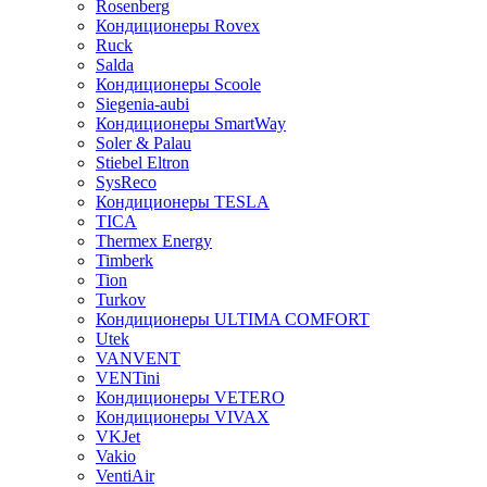
Rosenberg
Кондиционеры Rovex
Ruck
Salda
Кондиционеры Scoole
Siegenia-aubi
Кондиционеры SmartWay
Soler & Palau
Stiebel Eltron
SysReco
Кондиционеры TESLA
TICA
Thermex Energy
Timberk
Tion
Turkov
Кондиционеры ULTIMA COMFORT
Utek
VANVENT
VENTini
Кондиционеры VETERO
Кондиционеры VIVAX
VKJet
Vakio
VentiAir