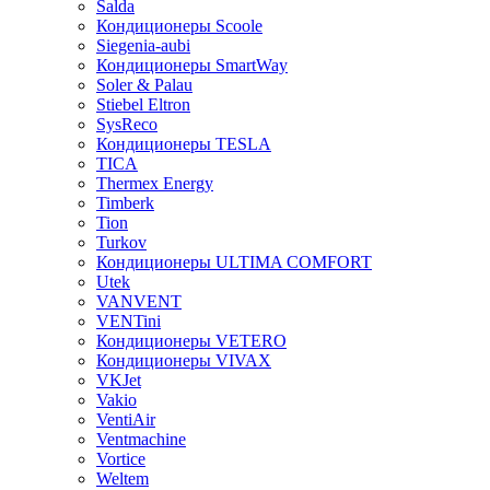
Salda
Кондиционеры Scoole
Siegenia-aubi
Кондиционеры SmartWay
Soler & Palau
Stiebel Eltron
SysReco
Кондиционеры TESLA
TICA
Thermex Energy
Timberk
Tion
Turkov
Кондиционеры ULTIMA COMFORT
Utek
VANVENT
VENTini
Кондиционеры VETERO
Кондиционеры VIVAX
VKJet
Vakio
VentiAir
Ventmachine
Vortice
Weltem