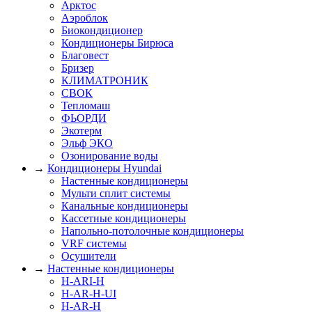
Арктос
Аэроблок
Биокондиционер
Кондиционеры Бирюса
Благовест
Бризер
КЛИМАТРОНИК
СВОК
Тепломаш
ФЬОРДИ
Экотерм
Эльф ЭКО
Озонирование воды
→
Кондиционеры Hyundai
Настенные кондиционеры
Мульти сплит системы
Канальные кондиционеры
Кассетные кондиционеры
Напольно-потолочные кондиционеры
VRF системы
Осушители
→
Настенные кондиционеры
H-ARI-H
H-AR-H-UI
H-AR-H