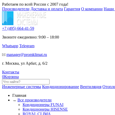
Работаем по всей России с 2007 года!
Производители
Доставка и оплата
Гарантия
О компании
Наши 
+7 (495)
664-41-59
Звоните ежедневно: 9:00 – 18:00
Whatsapp
Telegram
manager@promklimat.ru
г. Москва, ул Арбат, д. 6/2
Контакты
0
Корзина
Инженерные системы
Кондиционирование
Вентиляция
Отопл
Главная
→
Все производители
Кондиционеры FUNAI
Кондиционеры HISENSE
ROYAL CLIMA