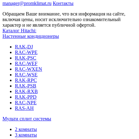
manager@promklimat.ru
Контакты
Обращаем Ваше внимание, что вся информация на сайте,
включая цены, носит исключительно ознакомительный
характер и не является публичной офертой.
Каталог Hitachi:
Настенные кондиционеры
RAK-DJ
RAC-WPE
RAK-PSC
RAC-WEF
RAC-WXEN
RAC-WSE
RAK-RPC
RAK-PSB
RAK-RXB
RAK-PPD
RAC-NPE
RAS-AH
Мульти сплит системы
2 комнаты
3 комнаты