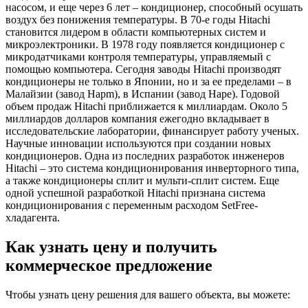
насосом, и еще через 6 лет – кондиционер, способный осушать
воздух без понижения температуры. В 70-е годы Hitachi
становится лидером в области компьютерных систем и
микроэлектроники. В 1978 году появляется кондиционер с
микродатчиками контроля температуры, управляемый с
помощью компьютера. Сегодня заводы Hitachi производят
кондиционеры не только в Японии, но и за ее пределами – в
Малайзии (завод Hapm), в Испании (завод Hape). Годовой
объем продаж Hitachi приближается к миллиардам. Около 5
миллиардов долларов компания ежегодно вкладывает в
исследовательские лаборатории, финансирует работу ученых.
Научные инновации используются при создании новых
кондиционеров. Одна из последних разработок инженеров
Hitachi – это система кондиционирования инверторного типа,
а также кондиционеры сплит и мульти-сплит систем. Еще
одной успешной разработкой Hitachi признана система
кондиционирования с переменным расходом SetFree-
хладагента.
Как узнать цену и получить
коммерческое предложение
Чтобы узнать цену решения для вашего объекта, вы можете: