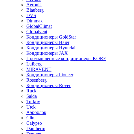
Aeronik
Blauberg
DVS
Dimmax
GlobalClimat
Globalvent
Кондиционеры GoldStar
Кондиционеры Haier
Кондиционеры Hyundai
Кондиционеры JAX
Промышленные кондиционеры KORF
Lufberg
MIRAVENT
Кондиционеры Pioneer
Rosenberg
Кондиционеры Rover
Ruck
Salda
Turkov
Utek
Аэроблок
Clint
Calypso
Dantherm
Danvex