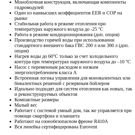
Моноблочная конструкция, включающая компоненты
гидромодулей
Один из наивысших коэффициентов EER и СОР на
рынке
Стабильная работа в режиме отопления при
температурах наружного воздуха до -25 °C
Работа в режиме кондиционирования (доп. опция)
Производство горячей воды при использовании
стандартного внешнего бака ГВС 200 л или 300 л (доп.
опция)
Нагрев воды до 60°C только за счет холодильного
контура при температурах наружного воздуха до –10 °C
Насос с переменным расходом и низким
энергопотреблением класса А
Встроенная логика управления для моновалентных или
бивалентных решений с резервным бойлером
Идеально подходят для систем отопления как новых, так
и реконструируемых объектов
Компактные размеры
Малый вес
Работает с системой умный дом, так же управляется при
помощи смартфона и планшета
Работают на озонобезопасном фреоне R410A
Вся линейка сертифицирована Eurovent