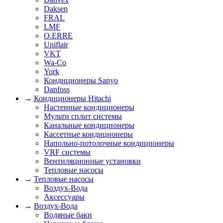
Daksen
FRAL
LMF
O.ERRE
Uniflair
VKT
Wa-Co
York
Кондиционеры Sanyo
Danfoss
→
Кондиционеры Hitachi
Настенные кондиционеры
Мульти сплит системы
Канальные кондиционеры
Кассетные кондиционеры
Напольно-потолочные кондиционеры
VRF системы
Вентиляционные установки
Тепловые насосы
→
Тепловые насосы
Воздух-Вода
Аксессуары
→
Воздух-Вода
Водяные баки