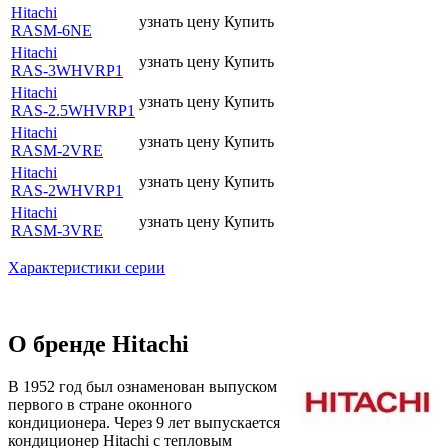
Hitachi
узнать цену
Купить
RASM-6NE
Hitachi
узнать цену
Купить
RAS-3WHVRP1
Hitachi
узнать цену
Купить
RAS-2.5WHVRP1
Hitachi
узнать цену
Купить
RASM-2VRE
Hitachi
узнать цену
Купить
RAS-2WHVRP1
Hitachi
узнать цену
Купить
RASM-3VRE
Характеристики серии
О бренде Hitachi
В 1952 год был ознаменован выпуском
первого в стране оконного
кондиционера. Через 9 лет выпускается
кондиционер Hitachi с тепловым