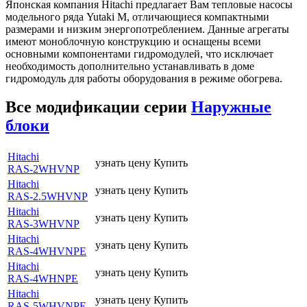
Японская компания Hitachi предлагает Вам тепловые насосы
модельного ряда Yutaki M, отличающиеся компактными
размерами и низким энергопотреблением. Данные агрегаты
имеют моноблочную конструкцию и оснащены всеми
основными компонентами гидромодулей, что исключает
необходимость дополнительно устанавливать в доме
гидромодуль для работы оборудования в режиме обогрева.
Все модификации серии
Наружные
блоки
Hitachi
узнать цену
Купить
RAS-2WHVNP
Hitachi
узнать цену
Купить
RAS-2.5WHVNP
Hitachi
узнать цену
Купить
RAS-3WHVNP
Hitachi
узнать цену
Купить
RAS-4WHVNPE
Hitachi
узнать цену
Купить
RAS-4WHNPE
Hitachi
узнать цену
Купить
RAS-5WHVNPE