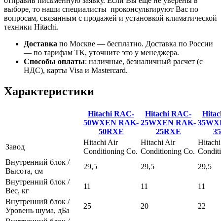
отправив письменную заявку. Если Вы ещё не уверены в
выборе, то наши специалисты проконсультируют Вас по
вопросам, связанным с продажей и установкой климатической
техники Hitachi.
Доставка
по Москве — бесплатно.
Доставка по России
— по тарифам ТК, уточните это у менеджера.
Способы оплаты
:
наличные, безналичный расчет (с
НДС), карты Visa и Mastercard.
Характеристики
Hitachi RAC-
Hitachi RAC-
Hita
50WXEN
RAK-
25WXEN
RAK-
35W
50RXE
25RXE
3
Hitachi Air
Hitachi Air
Hitachi
Завод
Conditioning Co.
Conditioning Co.
Condit
Внутренний блок /
29,5
29,5
29,5
Высота, см
Внутренний блок /
11
11
11
Вес, кг
Внутренний блок /
25
20
22
Уровень шума, дБа