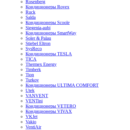
Rosenberg
Кондиционеры Rovex
Ruck
Salda
Кондиционеры Scoole
Siegenia-aubi
Кондиционеры SmartWay
Soler & Palau
Stiebel Eltron
SysReco
Кондиционеры TESLA
TICA
Thermex Energy
Timberk
Tion
Turkov
Кондиционеры ULTIMA COMFORT
Utek
VANVENT
VENTini
Кондиционеры VETERO
Кондиционеры VIVAX
VKJet
Vakio
VentiAir