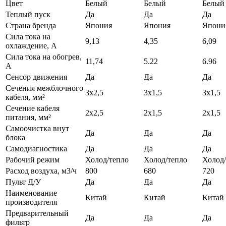
Цвет
Белый
Белый
Белый
Теплый пуск
Да
Да
Да
Страна бренда
Япония
Япония
Япони
Сила тока на
9,13
4,35
6,09
охлаждение, А
Сила тока на обогрев,
11,74
5.22
6.96
А
Сенсор движения
Да
Да
Да
Сечения межблочного
3х2,5
3х1,5
3х1,5
кабеля, мм²
Сечение кабеля
2х2,5
2х1,5
2х1,5
питания, мм²
Самоочистка внут
Да
Да
Да
блока
Самодиагностика
Да
Да
Да
Рабочий режим
Холод/тепло
Холод/тепло
Холод/
Расход воздуха, м3/ч
800
680
720
Пульт Д/У
Да
Да
Да
Наименование
Китай
Китай
Китай
производителя
Предварительный
Да
Да
Да
фильтр