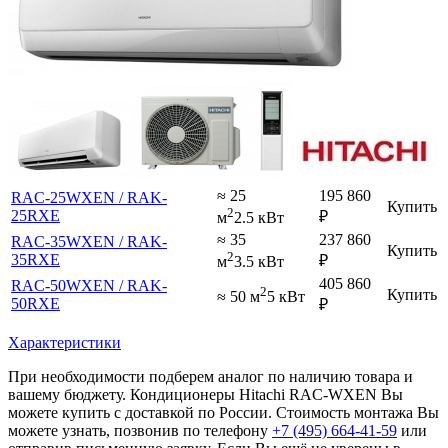
≈ 25
195 860
RAC-25WXEN / RAK-
Купить
2
25RXE
₽
м
2.5 кВт
≈ 35
237 860
RAC-35WXEN / RAK-
Купить
2
35RXE
₽
м
3.5 кВт
405 860
RAC-50WXEN / RAK-
2
Купить
≈ 50 м
5 кВт
50RXE
₽
Характеристики
При необходимости подберем аналог по наличию товара и
вашему бюджету. Кондиционеры Hitachi RAC-WXEN Вы
можете купить с доставкой по России. Стоимость монтажа Вы
можете узнать, позвонив по телефону
+7 (495)
664-41-59
или