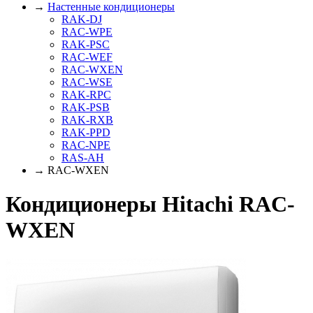
→
Настенные кондиционеры
RAK-DJ
RAC-WPE
RAK-PSC
RAC-WEF
RAC-WXEN
RAC-WSE
RAK-RPC
RAK-PSB
RAK-RXB
RAK-PPD
RAC-NPE
RAS-AH
→ RAC-WXEN
Кондиционеры Hitachi RAC-
WXEN