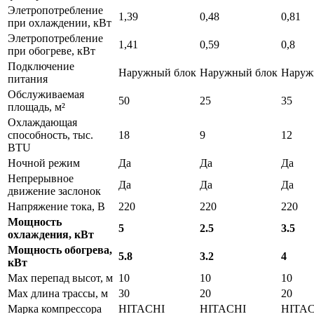
Элетропотребление
1,39
0,48
0,81
при охлаждении, кВт
Элетропотребление
1,41
0,59
0,8
при обогреве, кВт
Подключение
Наружный блок
Наружный блок
Наруж
питания
Обслуживаемая
50
25
35
площадь, м²
Охлаждающая
способность, тыс.
18
9
12
BTU
Ночной режим
Да
Да
Да
Непрерывное
Да
Да
Да
движение заслонок
Напряжение тока, В
220
220
220
Мощность
5
2.5
3.5
охлаждения, кВт
Мощность обогрева,
5.8
3.2
4
кВт
Max перепад высот, м
10
10
10
Max длина трассы, м
30
20
20
Марка компрессора
HITACHI
HITACHI
HITA