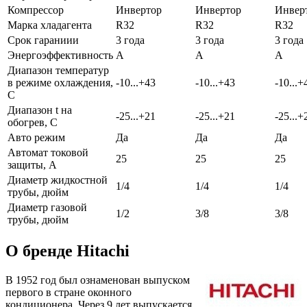
Компрессор
Инвертор
Инвертор
Инвер
Марка хладагента
R32
R32
R32
Срок гараниии
3 года
3 года
3 года
Энергоэффективность
A
A
A
Диапазон температур
в режиме охлаждения,
-10...+43
-10...+43
-10...+
С
Диапазон t на
-25...+21
-25...+21
-25...+
обогрев, С
Авто режим
Да
Да
Да
Автомат токовой
25
25
25
защиты, А
Диаметр жидкостной
1/4
1/4
1/4
трубы, дюйм
Диаметр газовой
1/2
3/8
3/8
трубы, дюйм
О бренде Hitachi
В 1952 год был ознаменован выпуском
первого в стране оконного
кондиционера. Через 9 лет выпускается