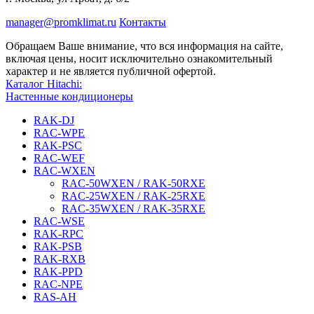
manager@promklimat.ru
Контакты
Обращаем Ваше внимание, что вся информация на сайте,
включая цены, носит исключительно ознакомительный
характер и не является публичной офертой.
Каталог Hitachi:
Настенные кондиционеры
RAK-DJ
RAC-WPE
RAK-PSC
RAC-WEF
RAC-WXEN
RAC-50WXEN / RAK-50RXE
RAC-25WXEN / RAK-25RXE
RAC-35WXEN / RAK-35RXE
RAC-WSE
RAK-RPC
RAK-PSB
RAK-RXB
RAK-PPD
RAC-NPE
RAS-AH