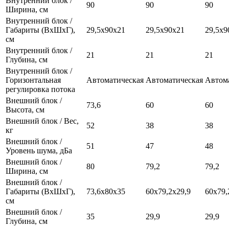
Внутренний блок /
90
90
90
Ширина, см
Внутренний блок /
Габариты (ВхШхГ),
29,5х90х21
29,5х90х21
29,5х9
см
Внутренний блок /
21
21
21
Глубина, см
Внутренний блок /
Горизонтальная
Автоматическая
Автоматическая
Автом
регулировка потока
Внешний блок /
73,6
60
60
Высота, см
Внешний блок / Вес,
52
38
38
кг
Внешний блок /
51
47
48
Уровень шума, дБа
Внешний блок /
80
79,2
79,2
Ширина, см
Внешний блок /
Габариты (ВхШхГ),
73,6х80х35
60х79,2х29,9
60х79,
см
Внешний блок /
35
29,9
29,9
Глубина, см