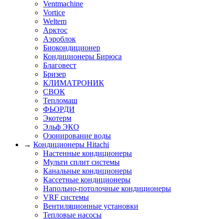
Ventmachine
Vortice
Weltem
Арктос
Аэроблок
Биокондиционер
Кондиционеры Бирюса
Благовест
Бризер
КЛИМАТРОНИК
СВОК
Тепломаш
ФЬОРДИ
Экотерм
Эльф ЭКО
Озонирование воды
→
Кондиционеры Hitachi
Настенные кондиционеры
Мульти сплит системы
Канальные кондиционеры
Кассетные кондиционеры
Напольно-потолочные кондиционеры
VRF системы
Вентиляционные установки
Тепловые насосы