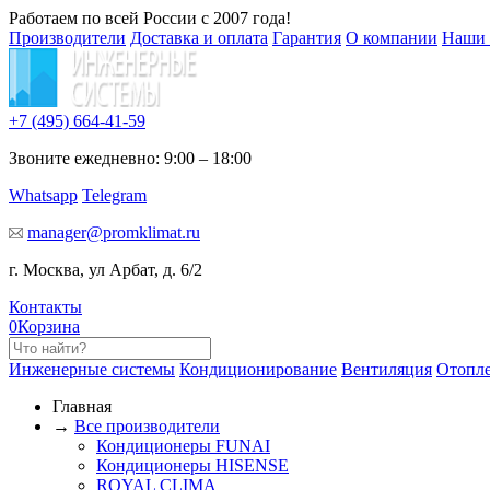
Работаем по всей России с 2007 года!
Производители
Доставка и оплата
Гарантия
О компании
Наши 
+7 (495)
664-41-59
Звоните ежедневно: 9:00 – 18:00
Whatsapp
Telegram
manager@promklimat.ru
г. Москва, ул Арбат, д. 6/2
Контакты
0
Корзина
Инженерные системы
Кондиционирование
Вентиляция
Отопл
Главная
→
Все производители
Кондиционеры FUNAI
Кондиционеры HISENSE
ROYAL CLIMA