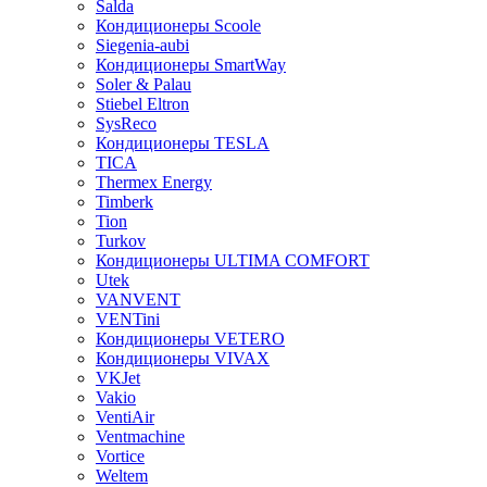
Salda
Кондиционеры Scoole
Siegenia-aubi
Кондиционеры SmartWay
Soler & Palau
Stiebel Eltron
SysReco
Кондиционеры TESLA
TICA
Thermex Energy
Timberk
Tion
Turkov
Кондиционеры ULTIMA COMFORT
Utek
VANVENT
VENTini
Кондиционеры VETERO
Кондиционеры VIVAX
VKJet
Vakio
VentiAir
Ventmachine
Vortice
Weltem